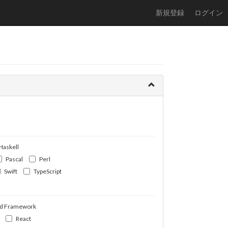
新規登録
ログイン
Haskell
Pascal
Perl
Swift
TypeScript
d Framework
React