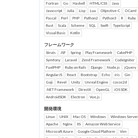
Fortran
Go
Haskell
HTML/CSS
Java
Javascript
Julia
Lisp
Lua
Objective-C
OCaml
Pascal
Perl
PHP
Python2
Python3
R
Ruby
Rust
Scala
Scheme
SQL
Swift
TypeScript
Visual Basic
Kotlin
フレームワーク
Struts
JSF
Spring
Play Framework
CakePHP
Symfony
Laravel
Zend Framework
CodeIgniter
FuelPHP
Ruby on Rails
Django
Node.js
jQuery
AngularJS
React
Bootstrap
Echo
iris
Gin
Goji
Revel
Unity
Unreal Engine
cocos2d
.NET Framework
DirectX
OpenGL
iOS SDK
AndroidSDK
Electron
Vue.js
開発環境
Linux
UNIX
Mac OS
Windows
Windows Server
Apache
Nginx
IIS
Amazon Web Service
Microsoft Azure
Google Cloud Platform
Vim