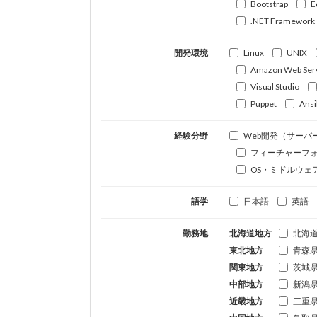
Bootstrap
E
.NET Framework
開発環境
Linux
UNIX
Amazon Web Ser
Visual Studio
Puppet
Ansi
経験分野
Web開発（サーバ
フィーチャーフ
OS・ミドルウェ
語学
日本語
英語
勤務地
北海道地方
北海
東北地方
青森
関東地方
茨城
中部地方
新潟
近畿地方
三重