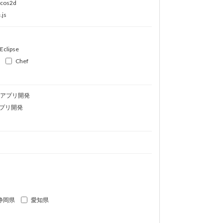
ocos2d
.js
Eclipse
Chef
idアプリ開発
プリ開発
静岡県
愛知県