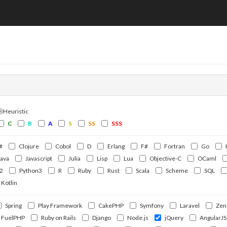
ⒽHeuristic
C
B
A
S
SS
SSS
#
Clojure
Cobol
D
Erlang
F#
Fortran
Go
Java
Javascript
Julia
Lisp
Lua
Objective-C
OCaml
2
Python3
R
Ruby
Rust
Scala
Scheme
SQL
Kotlin
Spring
Play Framework
CakePHP
Symfony
Laravel
Zen
FuelPHP
Ruby on Rails
Django
Node.js
jQuery
AngularJS