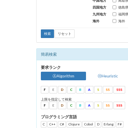
中国地方
鳥取
四国地方
徳島
九州地方
福岡
海外
海外
検索
リセット
簡易検索
要求ランク
ⒶAlgorithm
ⒽHeuristic
F
E
D
C
B
A
S
SS
SSS
上限を指定して検索
F
E
D
C
B
A
S
SS
SSS
プログラミング言語
C
C++
C#
Clojure
Cobol
D
Erlang
F#