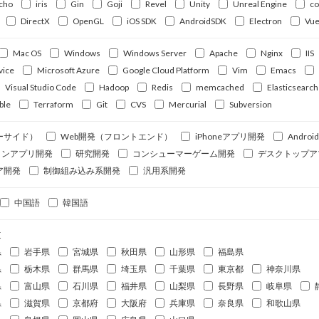
cho
iris
Gin
Goji
Revel
Unity
Unreal Engine
c
DirectX
OpenGL
iOS SDK
AndroidSDK
Electron
Vue
Mac OS
Windows
Windows Server
Apache
Nginx
IIS
vice
Microsoft Azure
Google Cloud Platform
Vim
Emacs
Visual Studio Code
Hadoop
Redis
memcached
Elasticsearch
ble
Terraform
Git
CVS
Mercurial
Subversion
ーサイド）
Web開発（フロントエンド）
iPhoneアプリ開発
Andro
ォンアプリ開発
研究開発
コンシューマーゲーム開発
デスクトップア
ア開発
制御組み込み系開発
汎用系開発
中国語
韓国語
道
県
岩手県
宮城県
秋田県
山形県
福島県
県
栃木県
群馬県
埼玉県
千葉県
東京都
神奈川県
県
富山県
石川県
福井県
山梨県
長野県
岐阜県
県
滋賀県
京都府
大阪府
兵庫県
奈良県
和歌山県