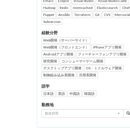
Emacs
Eclipse
Visual Studio
Visual Studio Code
Hadoop
Redis
memcached
Elasticsearch
Chef
Puppet
Ansible
Terraform
Git
CVS
Mercurial
Subversion
経験分野
Web開発（サーバーサイド）
Web開発（フロントエンド）
iPhoneアプリ開発
Androidアプリ開発
フィーチャーフォンアプリ開発
研究開発
コンシューマーゲーム開発
デスクトップアプリ開発
OS・ミドルウェア開発
制御組み込み系開発
汎用系開発
語学
日本語
英語
中国語
韓国語
勤務地
都道府県