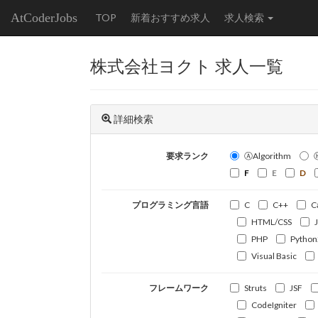
AtCoderJobs
TOP
新着おすすめ求人
求人検索
株式会社ヨクト 求人一覧
詳細検索
要求ランク
ⒶAlgorithm
F
E
D
プログラミング言語
C
C++
C
HTML/CSS
PHP
Python
Visual Basic
フレームワーク
Struts
JSF
CodeIgniter