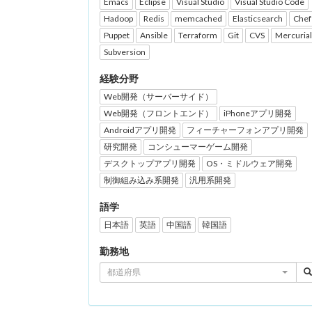
Emacs
Eclipse
Visual Studio
Visual Studio Code
Hadoop
Redis
memcached
Elasticsearch
Chef
Puppet
Ansible
Terraform
Git
CVS
Mercurial
Subversion
経験分野
Web開発（サーバーサイド）
Web開発（フロントエンド）
iPhoneアプリ開発
Androidアプリ開発
フィーチャーフォンアプリ開発
研究開発
コンシューマーゲーム開発
デスクトップアプリ開発
OS・ミドルウェア開発
制御組み込み系開発
汎用系開発
語学
日本語
英語
中国語
韓国語
勤務地
都道府県