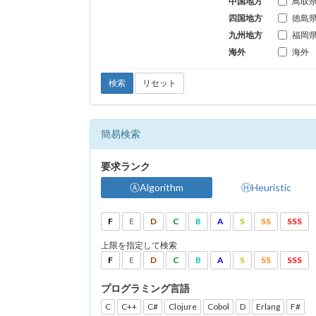
中国地方
鳥取
四国地方
徳島
九州地方
福岡
海外
海外
検索
リセット
簡易検索
要求ランク
ⒶAlgorithm
ⒽHeuristic
F
E
D
C
B
A
S
SS
SSS
上限を指定して検索
F
E
D
C
B
A
S
SS
SSS
プログラミング言語
C
C++
C#
Clojure
Cobol
D
Erlang
F#