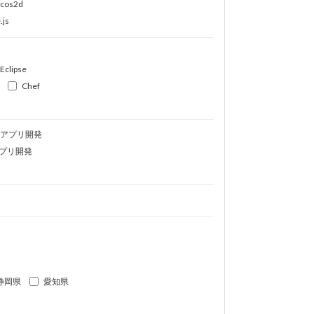
ocos2d
.js
Eclipse
Chef
idアプリ開発
プリ開発
静岡県
愛知県