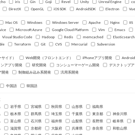
cho
iris
Gin
Goji
Revel
Unity
Unreal Engine
c
DirectX
OpenGL
iOS SDK
AndroidSDK
Electron
Vue
Mac OS
Windows
Windows Server
Apache
Nginx
IIS
vice
Microsoft Azure
Google Cloud Platform
Vim
Emacs
Visual Studio Code
Hadoop
Redis
memcached
Elasticsearch
ble
Terraform
Git
CVS
Mercurial
Subversion
ーサイド）
Web開発（フロントエンド）
iPhoneアプリ開発
Andro
ォンアプリ開発
研究開発
コンシューマーゲーム開発
デスクトップア
ア開発
制御組み込み系開発
汎用系開発
中国語
韓国語
道
県
岩手県
宮城県
秋田県
山形県
福島県
県
栃木県
群馬県
埼玉県
千葉県
東京都
神奈川県
県
富山県
石川県
福井県
山梨県
長野県
岐阜県
県
滋賀県
京都府
大阪府
兵庫県
奈良県
和歌山県