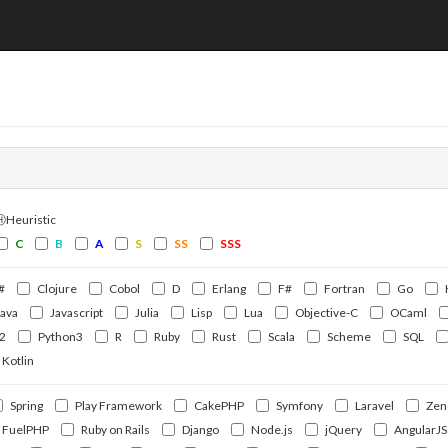
ⒽHeuristic
C
B
A
S
SS
SSS
#
Clojure
Cobol
D
Erlang
F#
Fortran
Go
Java
Javascript
Julia
Lisp
Lua
Objective-C
OCaml
2
Python3
R
Ruby
Rust
Scala
Scheme
SQL
Kotlin
Spring
Play Framework
CakePHP
Symfony
Laravel
Zen
FuelPHP
Ruby on Rails
Django
Node.js
jQuery
AngularJS