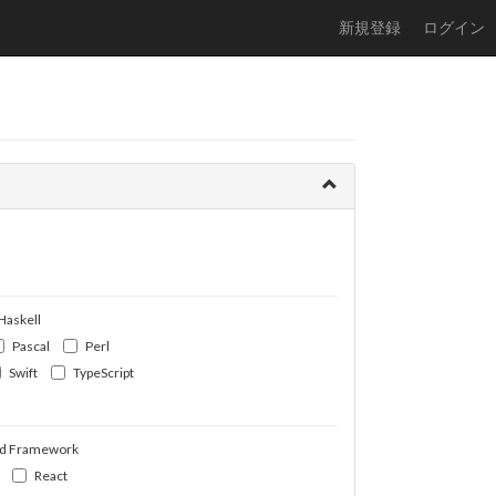
新規登録
ログイン
Haskell
Pascal
Perl
Swift
TypeScript
d Framework
React