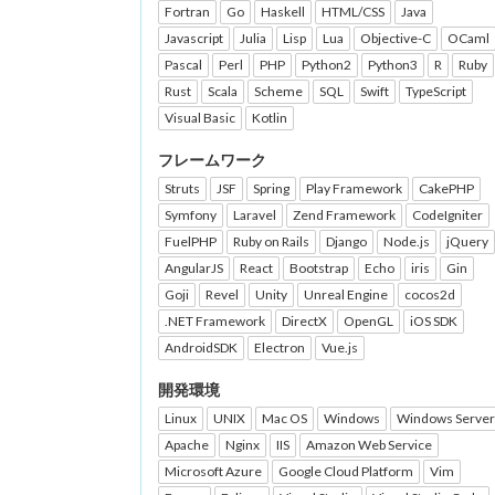
Fortran
Go
Haskell
HTML/CSS
Java
Javascript
Julia
Lisp
Lua
Objective-C
OCaml
Pascal
Perl
PHP
Python2
Python3
R
Ruby
Rust
Scala
Scheme
SQL
Swift
TypeScript
Visual Basic
Kotlin
フレームワーク
Struts
JSF
Spring
Play Framework
CakePHP
Symfony
Laravel
Zend Framework
CodeIgniter
FuelPHP
Ruby on Rails
Django
Node.js
jQuery
AngularJS
React
Bootstrap
Echo
iris
Gin
Goji
Revel
Unity
Unreal Engine
cocos2d
.NET Framework
DirectX
OpenGL
iOS SDK
AndroidSDK
Electron
Vue.js
開発環境
Linux
UNIX
Mac OS
Windows
Windows Server
Apache
Nginx
IIS
Amazon Web Service
Microsoft Azure
Google Cloud Platform
Vim