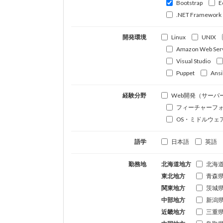
Bootstrap
E
.NET Framework
開発環境
Linux
UNIX
Amazon Web Ser
Visual Studio
Puppet
Ansi
経験分野
Web開発（サーバ
フィーチャーフ
OS・ミドルウェ
語学
日本語
英語
勤務地
北海道地方
北海
東北地方
青森
関東地方
茨城
中部地方
新潟
近畿地方
三重