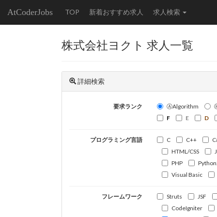
AtCoderJobs
TOP
新着おすすめ求人
求人検索
株式会社ヨクト 求人一覧
詳細検索
要求ランク
ⒶAlgorithm
F
E
D
プログラミング言語
C
C++
C
HTML/CSS
PHP
Python
Visual Basic
フレームワーク
Struts
JSF
CodeIgniter