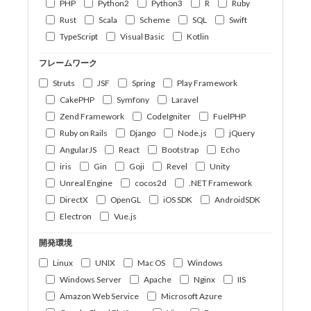
PHP
Python2
Python3
R
Ruby
Rust
Scala
Scheme
SQL
Swift
TypeScript
Visual Basic
Kotlin
フレームワーク
Struts
JSF
Spring
Play Framework
CakePHP
Symfony
Laravel
Zend Framework
CodeIgniter
FuelPHP
Ruby on Rails
Django
Node.js
jQuery
AngularJS
React
Bootstrap
Echo
iris
Gin
Goji
Revel
Unity
Unreal Engine
cocos2d
.NET Framework
DirectX
OpenGL
iOS SDK
AndroidSDK
Electron
Vue.js
開発環境
Linux
UNIX
Mac OS
Windows
Windows Server
Apache
Nginx
IIS
Amazon Web Service
Microsoft Azure