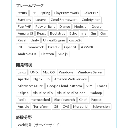
フレームワーク
Struts
JSF
Spring
Play Framework
CakePHP
Symfony
Laravel
Zend Framework
CodeIgniter
FuelPHP
Ruby on Rails
Django
Node.js
jQuery
AngularJS
React
Bootstrap
Echo
iris
Gin
Goji
Revel
Unity
Unreal Engine
cocos2d
.NET Framework
DirectX
OpenGL
iOS SDK
AndroidSDK
Electron
Vue.js
開発環境
Linux
UNIX
Mac OS
Windows
Windows Server
Apache
Nginx
IIS
Amazon Web Service
Microsoft Azure
Google Cloud Platform
Vim
Emacs
Eclipse
Visual Studio
Visual Studio Code
Hadoop
Redis
memcached
Elasticsearch
Chef
Puppet
Ansible
Terraform
Git
CVS
Mercurial
Subversion
経験分野
Web開発（サーバーサイド）