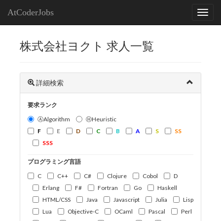
AtCoderJobs
株式会社ヨクト 求人一覧
詳細検索
要求ランク
ⒶAlgorithm
ⒽHeuristic
F
E
D
C
B
A
S
SS
SSS
プログラミング言語
C
C++
C#
Clojure
Cobol
D
Erlang
F#
Fortran
Go
Haskell
HTML/CSS
Java
Javascript
Julia
Lisp
Lua
Objective-C
OCaml
Pascal
Perl