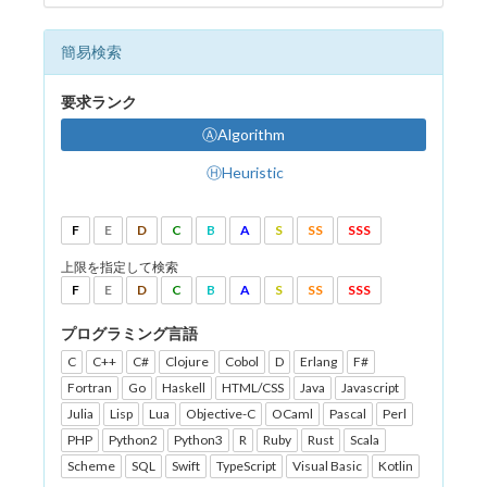
簡易検索
要求ランク
ⒶAlgorithm
ⒽHeuristic
F
E
D
C
B
A
S
SS
SSS
上限を指定して検索
F
E
D
C
B
A
S
SS
SSS
プログラミング言語
C
C++
C#
Clojure
Cobol
D
Erlang
F#
Fortran
Go
Haskell
HTML/CSS
Java
Javascript
Julia
Lisp
Lua
Objective-C
OCaml
Pascal
Perl
PHP
Python2
Python3
R
Ruby
Rust
Scala
Scheme
SQL
Swift
TypeScript
Visual Basic
Kotlin