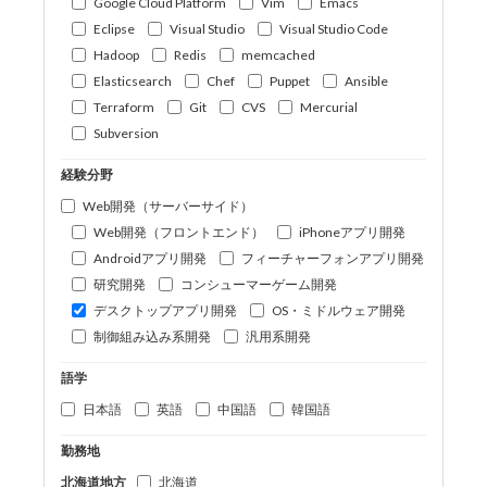
Google Cloud Platform
Vim
Emacs
Eclipse
Visual Studio
Visual Studio Code
Hadoop
Redis
memcached
Elasticsearch
Chef
Puppet
Ansible
Terraform
Git
CVS
Mercurial
Subversion
経験分野
Web開発（サーバーサイド）
Web開発（フロントエンド）
iPhoneアプリ開発
Androidアプリ開発
フィーチャーフォンアプリ開発
研究開発
コンシューマーゲーム開発
デスクトップアプリ開発
OS・ミドルウェア開発
制御組み込み系開発
汎用系開発
語学
日本語
英語
中国語
韓国語
勤務地
北海道地方
北海道