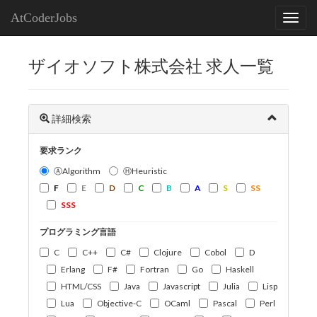
AtCoderJobs
ザイオソフト株式会社 求人一覧
詳細検索
要求ランク
ⒶAlgorithm
ⒽHeuristic
F
E
D
C
B
A
S
SS
SSS
プログラミング言語
C
C++
C#
Clojure
Cobol
D
Erlang
F#
Fortran
Go
Haskell
HTML/CSS
Java
Javascript
Julia
Lisp
Lua
Objective-C
OCaml
Pascal
Perl