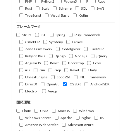
PHP
Python2
Python3
R
Ruby
Rust
Scala
Scheme
SQL
Swift
TypeScript
Visual Basic
Kotlin
フレームワーク
Struts
JSF
Spring
Play Framework
CakePHP
Symfony
Laravel
Zend Framework
CodeIgniter
FuelPHP
Ruby on Rails
Django
Node.js
jQuery
AngularJS
React
Bootstrap
Echo
iris
Gin
Goji
Revel
Unity
Unreal Engine
cocos2d
.NET Framework
DirectX
OpenGL
iOS SDK
AndroidSDK
Electron
Vue.js
開発環境
Linux
UNIX
Mac OS
Windows
Windows Server
Apache
Nginx
IIS
Amazon Web Service
Microsoft Azure