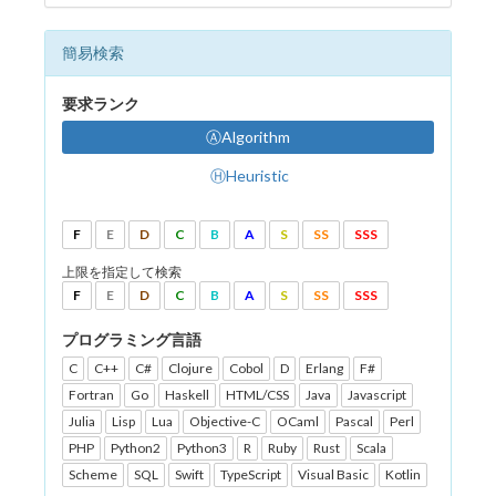
簡易検索
要求ランク
ⒶAlgorithm
ⒽHeuristic
F
E
D
C
B
A
S
SS
SSS
上限を指定して検索
F
E
D
C
B
A
S
SS
SSS
プログラミング言語
C
C++
C#
Clojure
Cobol
D
Erlang
F#
Fortran
Go
Haskell
HTML/CSS
Java
Javascript
Julia
Lisp
Lua
Objective-C
OCaml
Pascal
Perl
PHP
Python2
Python3
R
Ruby
Rust
Scala
Scheme
SQL
Swift
TypeScript
Visual Basic
Kotlin