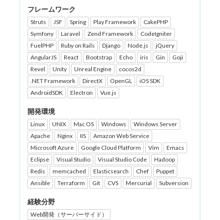
フレームワーク
Struts
JSF
Spring
Play Framework
CakePHP
Symfony
Laravel
Zend Framework
CodeIgniter
FuelPHP
Ruby on Rails
Django
Node.js
jQuery
AngularJS
React
Bootstrap
Echo
iris
Gin
Goji
Revel
Unity
Unreal Engine
cocos2d
.NET Framework
DirectX
OpenGL
iOS SDK
AndroidSDK
Electron
Vue.js
開発環境
Linux
UNIX
Mac OS
Windows
Windows Server
Apache
Nginx
IIS
Amazon Web Service
Microsoft Azure
Google Cloud Platform
Vim
Emacs
Eclipse
Visual Studio
Visual Studio Code
Hadoop
Redis
memcached
Elasticsearch
Chef
Puppet
Ansible
Terraform
Git
CVS
Mercurial
Subversion
経験分野
Web開発（サーバーサイド）