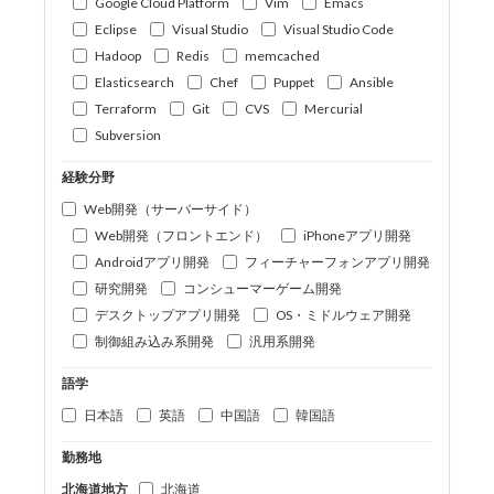
Google Cloud Platform
Vim
Emacs
Eclipse
Visual Studio
Visual Studio Code
Hadoop
Redis
memcached
Elasticsearch
Chef
Puppet
Ansible
Terraform
Git
CVS
Mercurial
Subversion
経験分野
Web開発（サーバーサイド）
Web開発（フロントエンド）
iPhoneアプリ開発
Androidアプリ開発
フィーチャーフォンアプリ開発
研究開発
コンシューマーゲーム開発
デスクトップアプリ開発
OS・ミドルウェア開発
制御組み込み系開発
汎用系開発
語学
日本語
英語
中国語
韓国語
勤務地
北海道地方
北海道