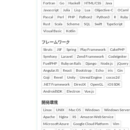
Fortran
Go
Haskell
HTML/CSS
Java
Javascript
Julia
Lisp
Lua
Objective-C
OCaml
Pascal
Perl
PHP
Python2
Python3
R
Ruby
Rust
Scala
Scheme
SQL
Swift
TypeScript
Visual Basic
Kotlin
フレームワーク
Struts
JSF
Spring
Play Framework
CakePHP
Symfony
Laravel
Zend Framework
CodeIgniter
FuelPHP
Ruby on Rails
Django
Node.js
jQuery
AngularJS
React
Bootstrap
Echo
iris
Gin
Goji
Revel
Unity
Unreal Engine
cocos2d
.NET Framework
DirectX
OpenGL
iOS SDK
AndroidSDK
Electron
Vue.js
開発環境
Linux
UNIX
Mac OS
Windows
Windows Server
Apache
Nginx
IIS
Amazon Web Service
Microsoft Azure
Google Cloud Platform
Vim