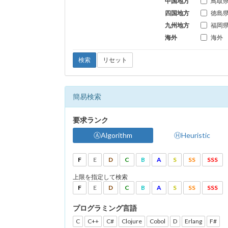
中国地方
鳥取
四国地方
徳島
九州地方
福岡
海外
海外
検索
リセット
簡易検索
要求ランク
ⒶAlgorithm
ⒽHeuristic
F
E
D
C
B
A
S
SS
SSS
上限を指定して検索
F
E
D
C
B
A
S
SS
SSS
プログラミング言語
C
C++
C#
Clojure
Cobol
D
Erlang
F#