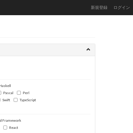
新規登録
ログイン
Haskell
Pascal
Perl
Swift
TypeScript
d Framework
React