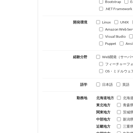
Bootstrap
E
.NET Framework
開発環境
Linux
UNIX
Amazon Web Ser
Visual Studio
Puppet
Ansi
経験分野
Web開発（サーバ
フィーチャーフ
OS・ミドルウェ
語学
日本語
英語
勤務地
北海道地方
北海
東北地方
青森
関東地方
茨城
中部地方
新潟
近畿地方
三重