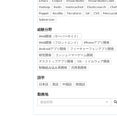
Emacs
Eclipse
Visual Studio
Visual Studio Code
Hadoop
Redis
memcached
Elasticsearch
Chef
Puppet
Ansible
Terraform
Git
CVS
Mercurial
Subversion
経験分野
Web開発（サーバーサイド）
Web開発（フロントエンド）
iPhoneアプリ開発
Androidアプリ開発
フィーチャーフォンアプリ開発
研究開発
コンシューマーゲーム開発
デスクトップアプリ開発
OS・ミドルウェア開発
制御組み込み系開発
汎用系開発
語学
日本語
英語
中国語
韓国語
勤務地
都道府県