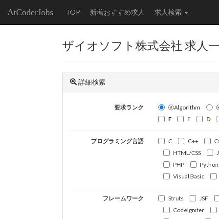
AtCoderJobs
TOP
新着おすすめ求人
求人検索
ザイオソフト株式会社 求人
詳細検索
要求ランク
ⒶAlgorithm
F
E
D
プログラミング言語
C
C++
C
HTML/CSS
PHP
Python
Visual Basic
フレームワーク
Struts
JSF
CodeIgniter