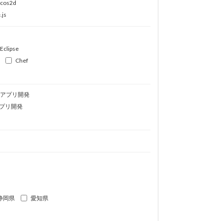
ocos2d
.js
Eclipse
Chef
idアプリ開発
プリ開発
静岡県
愛知県