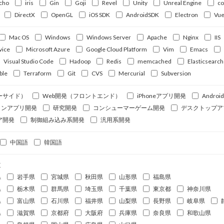
cho
iris
Gin
Goji
Revel
Unity
Unreal Engine
c
DirectX
OpenGL
iOS SDK
AndroidSDK
Electron
Vue
Mac OS
Windows
Windows Server
Apache
Nginx
IIS
vice
Microsoft Azure
Google Cloud Platform
Vim
Emacs
Visual Studio Code
Hadoop
Redis
memcached
Elasticsearch
ble
Terraform
Git
CVS
Mercurial
Subversion
ーサイド）
Web開発（フロントエンド）
iPhoneアプリ開発
Andro
ォンアプリ開発
研究開発
コンシューマーゲーム開発
デスクトップア
ア開発
制御組み込み系開発
汎用系開発
中国語
韓国語
道
県
岩手県
宮城県
秋田県
山形県
福島県
県
栃木県
群馬県
埼玉県
千葉県
東京都
神奈川県
県
富山県
石川県
福井県
山梨県
長野県
岐阜県
県
滋賀県
京都府
大阪府
兵庫県
奈良県
和歌山県