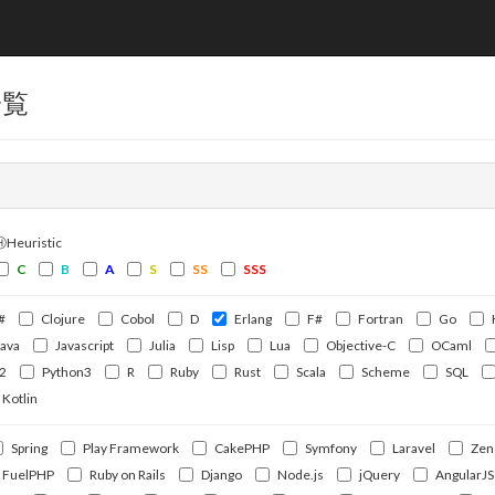
一覧
ⒽHeuristic
C
B
A
S
SS
SSS
#
Clojure
Cobol
D
Erlang
F#
Fortran
Go
Java
Javascript
Julia
Lisp
Lua
Objective-C
OCaml
2
Python3
R
Ruby
Rust
Scala
Scheme
SQL
Kotlin
Spring
Play Framework
CakePHP
Symfony
Laravel
Zen
FuelPHP
Ruby on Rails
Django
Node.js
jQuery
AngularJS