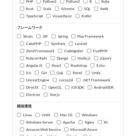
PHP
Python2
Python3
R
Ruby
Rust
Scala
Scheme
SQL
Swift
TypeScript
Visual Basic
Kotlin
フレームワーク
Struts
JSF
Spring
Play Framework
CakePHP
Symfony
Laravel
Zend Framework
CodeIgniter
FuelPHP
Ruby on Rails
Django
Node.js
jQuery
AngularJS
React
Bootstrap
Echo
iris
Gin
Goji
Revel
Unity
Unreal Engine
cocos2d
.NET Framework
DirectX
OpenGL
iOS SDK
AndroidSDK
Electron
Vue.js
開発環境
Linux
UNIX
Mac OS
Windows
Windows Server
Apache
Nginx
IIS
Amazon Web Service
Microsoft Azure