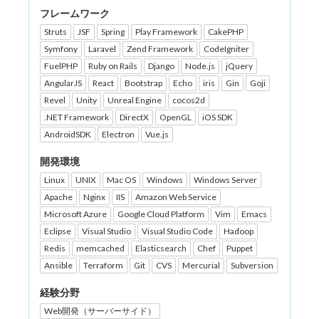
フレームワーク
Struts
JSF
Spring
Play Framework
CakePHP
Symfony
Laravel
Zend Framework
CodeIgniter
FuelPHP
Ruby on Rails
Django
Node.js
jQuery
AngularJS
React
Bootstrap
Echo
iris
Gin
Goji
Revel
Unity
Unreal Engine
cocos2d
.NET Framework
DirectX
OpenGL
iOS SDK
AndroidSDK
Electron
Vue.js
開発環境
Linux
UNIX
Mac OS
Windows
Windows Server
Apache
Nginx
IIS
Amazon Web Service
Microsoft Azure
Google Cloud Platform
Vim
Emacs
Eclipse
Visual Studio
Visual Studio Code
Hadoop
Redis
memcached
Elasticsearch
Chef
Puppet
Ansible
Terraform
Git
CVS
Mercurial
Subversion
経験分野
Web開発（サーバーサイド）