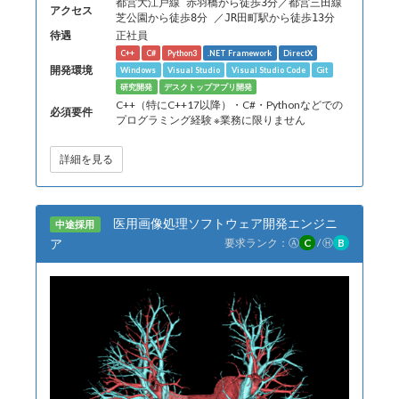
都営大江戸線 赤羽橋から徒歩3分／都営三田線
アクセス
芝公園から徒歩8分 ／JR田町駅から徒歩13分
待遇
正社員
C++
C#
Python3
.NET Framework
DirectX
開発環境
Windows
Visual Studio
Visual Studio Code
Git
研究開発
デスクトップアプリ開発
C++（特にC++17以降）・C#・Pythonなどでの
必須要件
プログラミング経験 ※業務に限りません
詳細を見る
医用画像処理ソフトウェア開発エンジニ
中途採用
ア
要求ランク：
Ⓐ
C
/
Ⓗ
B