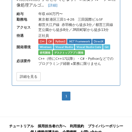
像処理アルゴ...
[詳細]
給与
年収 600万円〜
勤務地
東京都 港区三田1-4-28 三田国際ビル5F
都営大江戸線 赤羽橋から徒歩3分／都営三田線
アクセス
芝公園から徒歩8分／JR田町駅から徒歩13分
待遇
正社員
C++
C#
Python3
.NET Framework
DirectX
開発環境
Windows
Visual Studio
Visual Studio Code
Git
研究開発
デスクトップアプリ開発
C++（特にC++17以降）・C#・Pythonなどでの
必須要件
プログラミング経験 ※業務に限りません
詳細を見る
1
チュートリアル
採用担当者の方へ
利用規約
プライバシーポリシー
個人情報保護方針
企業情報
お問い合わせ