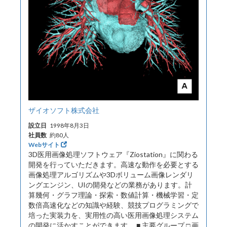
ザイオソフト株式会社
設立日
1998年8月3日
社員数
約80人
Webサイト
3D医用画像処理ソフトウェア『Ziostation』に関わる
開発を行っていただきます。高速な動作を必要とする
画像処理アルゴリズムや3Dボリューム画像レンダリ
ングエンジン、UIの開発などの業務があります。計
算幾何・グラフ理論・探索・数値計算・機械学習・定
数倍高速化などの知識や経験、競技プログラミングで
培った実装力を、実用性の高い医用画像処理システム
の開発に活かすことができます。 ■ 主要グループ □ 画