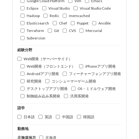
Google Cloud Platform
Vim
Emacs
Eclipse
Visual Studio
Visual Studio Code
Hadoop
Redis
memcached
Elasticsearch
Chef
Puppet
Ansible
Terraform
Git
CVS
Mercurial
Subversion
経験分野
Web開発（サーバーサイド）
Web開発（フロントエンド）
iPhoneアプリ開発
Androidアプリ開発
フィーチャーフォンアプリ開発
研究開発
コンシューマーゲーム開発
デスクトップアプリ開発
OS・ミドルウェア開発
制御組み込み系開発
汎用系開発
語学
日本語
英語
中国語
韓国語
勤務地
北海道地方
北海道