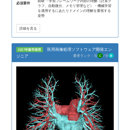
経験 ・学習フレームワーク内部の理解（計算グ
必須要件
ラフ、自動微分、メモリ管理など） ・機械学習
を適用するにあたりドメインの理解を重視する
姿勢
詳細を見る
医用画像処理ソフトウェア開発エン
2027年新卒採用
ジニア
要求ランク：
Ⓐ
C
/
Ⓗ
B