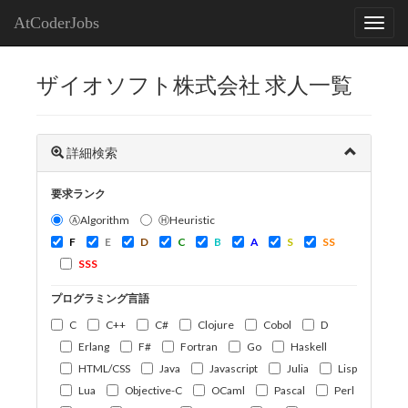
AtCoderJobs
ザイオソフト株式会社 求人一覧
詳細検索
要求ランク
ⒶAlgorithm
ⒽHeuristic
F
E
D
C
B
A
S
SS
SSS
プログラミング言語
C
C++
C#
Clojure
Cobol
D
Erlang
F#
Fortran
Go
Haskell
HTML/CSS
Java
Javascript
Julia
Lisp
Lua
Objective-C
OCaml
Pascal
Perl