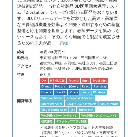
連技術の開発！ 当社自社製品 3D医用画像処理システ
ム『Ziostation』シリーズに関わる開発をおこないま
す。 3Dボリュームデータを対象とした高速・高精度
な画像認識機能を効率よく開発・運用するための基盤
整備と応用開発を担当します。教師データを集めづら
いケースもあり、そのような場面でも製品を成立させ
るための工夫が必...
[詳細]
給与
年収 700万円〜
勤務地
東京都 港区三田1-4-28 三田国際ビル5F
都営大江戸線 赤羽橋から徒歩3分／都営三田線
アクセス
芝公園から徒歩8分／JR田町駅から徒歩13分
待遇
正社員
C++
HTML/CSS
Python3
Rust
TypeScript
Django
Node.js
jQuery
React
Bootstrap
DirectX
OpenGL
Vue.js
Linux
Windows
Windows Server
Amazon Web Service
開発環境
Microsoft Azure
Google Cloud Platform
Visual Studio
Visual Studio Code
Git
Subversion
Web開発（サーバーサイド）
Web開発（フロントエンド）
研究開発
デスクトップアプリ開発
・深層学習を用いたプロジェクトの主導経験
（業務に限らない） ・論文の読解・再現実装の