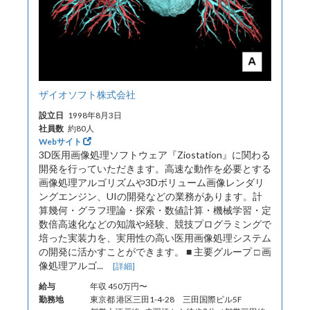
ザイオソフト株式会社
設立日
1998年8月3日
社員数
約80人
Webサイト
3D医用画像処理ソフトウェア『Ziostation』に関わる
開発を行っていただきます。高速な動作を必要とする
画像処理アルゴリズムや3Dボリューム画像レンダリ
ングエンジン、UIの開発などの業務があります。計
算幾何・グラフ理論・探索・数値計算・機械学習・定
数倍高速化などの知識や経験、競技プログラミングで
培った実装力を、実用性の高い医用画像処理システム
の開発に活かすことができます。 ■ 主要グループ □ 画
像処理アルゴ...
[詳細]
給与
年収 450万円〜
勤務地
東京都 港区三田1-4-28 三田国際ビル5F