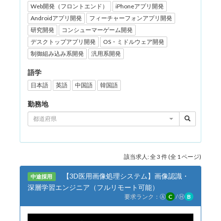
Web開発（フロントエンド）
iPhoneアプリ開発
Androidアプリ開発
フィーチャーフォンアプリ開発
研究開発
コンシューマーゲーム開発
デスクトップアプリ開発
OS・ミドルウェア開発
制御組み込み系開発
汎用系開発
語学
日本語
英語
中国語
韓国語
勤務地
都道府県
該当求人: 全 3 件 (全 1 ページ)
【3D医用画像処理システム】画像認識・
中途採用
深層学習エンジニア（フルリモート可能）
要求ランク：
Ⓐ
C
/
Ⓗ
B