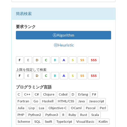
簡易検索
要求ランク
ⒶAlgorithm
ⒽHeuristic
F
E
D
C
B
A
S
SS
SSS
上限を指定して検索
F
E
D
C
B
A
S
SS
SSS
プログラミング言語
C
C++
C#
Clojure
Cobol
D
Erlang
F#
Fortran
Go
Haskell
HTML/CSS
Java
Javascript
Julia
Lisp
Lua
Objective-C
OCaml
Pascal
Perl
PHP
Python2
Python3
R
Ruby
Rust
Scala
Scheme
SQL
Swift
TypeScript
Visual Basic
Kotlin