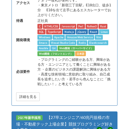
ナタワー改札が便利です。
アクセス
・東京メトロ「新宿三丁目駅」E10出口、徒歩1
分 E10を出て左手にあるエスカレーターでお
上がりください。
待遇
正社員
C
HTML/CSS
Javascript
Perl
Python3
Rust
SQL
TypeScript
Node.js
jQuery
React
Linux
Windows
Apache
Amazon Web Service
Vim
開発環境
Emacs
Visual Studio Code
Redis
Elasticsearch
Ansible
Git
Web開発（サーバーサイド）
Web開発（フロントエンド）
日本語
・プログラミングのご経験がある方、興味があ
る方 ・エンジニアとして働くことに興味がある
方 ・企業のビジネスの課題解決に興味がある方
必須要件
・高度な技術領域に意欲的に取り組み、自己成
長を追求したい方 ・若手から色んなことに「挑
戦したい！」と考えている方
詳細を見る
【27卒エンジニア/60兆円規模の市
2027年新卒採用
場・不動産テック上場企業】競技プログラミング好き