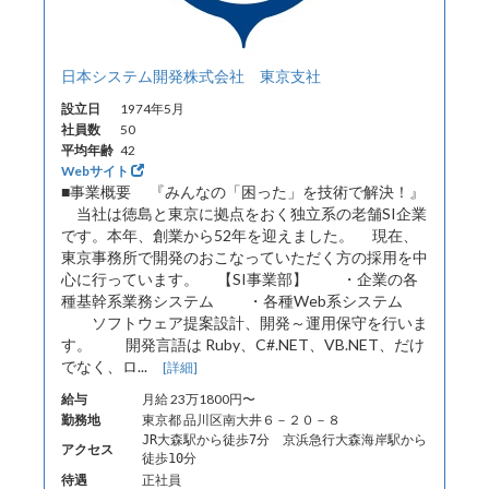
日本システム開発株式会社 東京支社
設立日
1974年5月
社員数
50
平均年齢
42
Webサイト
■事業概要 『みんなの「困った」を技術で解決！』
当社は徳島と東京に拠点をおく独立系の老舗SI企業
です。本年、創業から52年を迎えました。 現在、
東京事務所で開発のおこなっていただく方の採用を中
心に行っています。 【SI事業部】 ・企業の各
種基幹系業務システム ・各種Web系システム
ソフトウェア提案設計、開発～運用保守を行いま
す。 開発言語は Ruby、C#.NET、VB.NET、だけ
でなく、ロ...
[詳細]
給与
月給 23万1800円〜
勤務地
東京都 品川区南大井６－２０－８
JR大森駅から徒歩7分 京浜急行大森海岸駅から
アクセス
徒歩10分
待遇
正社員