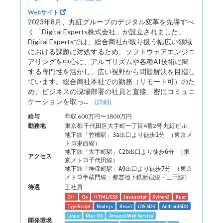
Webサイト
2023年8月、丸紅グループのデジタル変革を先導すべ
く「Digital Experts株式会社」が設立されました。
Digital Expertsでは、総合商社が取り扱う幅広い領域
における課題に対処するため、ソフトウェアエンジニ
アリングを中心に、アルゴリズムや各種AI技術に関
する専門性を活かし、広い視野から問題解決を目指し
ています。総合商社本社での勤務（リモート可）のた
め、ビジネスの現場部署の社員と直接、密にコミュニ
ケーションを取っ...
[詳細]
給与
年収 600万円〜1800万円
勤務地
東京都 千代田区大手町一丁目4番2号 丸紅ビル
地下鉄「竹橋駅」3a出口より徒歩1分 （東京メ
トロ東西線）
地下鉄「大手町駅」C2b出口より徒歩6分 （東
アクセス
京メトロ千代田線）
地下鉄「神保町駅」A9出口より徒歩7分 （東京
メトロ半蔵門線・都営地下鉄新宿線・三田線）
待遇
正社員
C++
Go
HTML/CSS
Javascript
Python3
Rust
TypeScript
Node.js
React
iOS SDK
AndroidSDK
Linux
Mac OS
Amazon Web Service
開発環境