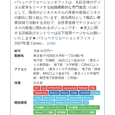
バリュークリエーションオフィスは、丸紅全体のデジ
タル変革をリードする組織横断的な専門集団（CoE）
として、既存のビジネスモデルの革新や新規ビジネス
の創出に取り組んでいます。総合商社として幅広い事
業領域で活動する当社で、全世界規模でデジタルビジ
ネスの推進に関われるポジションです。 ★求人に関
する詳細及びエントリーは以下採用ページからお願い
いたします★ バリュークリエーションオフィス ｜
2027年度 Career...
[詳細]
給与
月給 33万円〜
勤務地
東京都 千代田区大手町一丁目4番2号
地下鉄「竹橋駅」3a出口より徒歩1分 （東京メ
トロ東西線） 地下鉄「大手町駅」C2b出口より
アクセス
徒歩6分 （東京メトロ千代田線） 地下鉄「神保
町駅」A9出口より徒歩7分 （東京メトロ半蔵門
線・都営地下鉄新宿線・三田線）
待遇
正社員
C++
Go
HTML/CSS
Javascript
Python3
SQL
TypeScript
Node.js
React
Unity
iOS SDK
Linux
UNIX
Mac OS
Windows
Amazon Web Service
開発環境
Microsoft Azure
Google Cloud Platform
Git
Web開発（サーバーサイド）
Web開発（フロントエンド）
iPhoneアプリ開発
研究開発
デスクトップアプリ開発