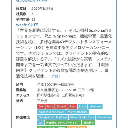
設立日
2020年8月9日
社員数
6
平均年齢
32
Webサイト
「世界を最適に設計する。」 それが弊社Spakonaのミ
ッションです。 私たちSpakonaは、機械学習・最適化
技術を核に、多様な業界のデジタルトランスフォーメ
ーション（DX）を推進するテクノロジーカンパニー
です。 本ポジションでは、クライアントの潜在的な
課題を解決するアルゴリズム設計から実装、システム
開発までを一気通貫で担っていただきます。 【職務
内容】 クライアントの複雑な課題を解き明かし、最
適化技術を駆使...
[詳細]
給与
年収 500万円〜800万円
勤務地
東京都 港区芝5-25-1 VORT三田Ⅱ 2階
アクセス
田町駅徒歩6分 三田駅徒歩4分
待遇
正社員
C++
Julia
Python3
Rust
Linux
Windows
Amazon Web Service
Microsoft Azure
開発環境
Google Cloud Platform
Visual Studio Code
Terraform
Git
Web開発（サーバーサイド）
研究開発