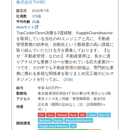
株式会社THIRD
設立日
2015年7月
社員数
170名
平均年齢
35歳
Webサイト
TopCoderOpen決勝を3度経験、KaggleGrandmaster
を取得している当社のAIエンジニアと共に、不動産
管理業務の効率化・自動化という難易度の高い課題に
取り組んでいただける方を募集しております。 【な
ぜ「不動産管理」なのか】 不動産業界は、長きに渡
りアナログな業務フローが敷かれている巨大産業の一
つです。その中でも不動産管理の領域は、専門的な業
務に携わる多様な関係者を取りまとめ完工後のビルマ
ネジメントを行ってお...
[詳細]
給与
年収 420万円〜
勤務地
東京都 新宿区四谷4丁目25番13号 濱庄ビル 2階
アクセス
東京メトロ丸ノ内線「新宿御苑前」徒歩5分
正社員（期間の定めなし（注：試用期間3ヶ
待遇
月））
C++
Java
Python3
Rust
SQL
Linux
Mac OS
Windows
Nginx
Amazon Web Service
開発環境
Google Cloud Platform
Git