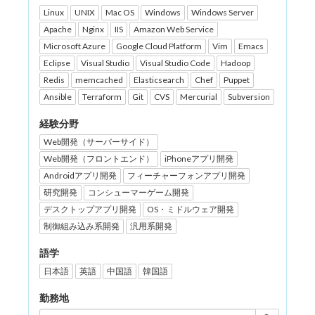
Linux
UNIX
Mac OS
Windows
Windows Server
Apache
Nginx
IIS
Amazon Web Service
Microsoft Azure
Google Cloud Platform
Vim
Emacs
Eclipse
Visual Studio
Visual Studio Code
Hadoop
Redis
memcached
Elasticsearch
Chef
Puppet
Ansible
Terraform
Git
CVS
Mercurial
Subversion
経験分野
Web開発（サーバーサイド）
Web開発（フロントエンド）
iPhoneアプリ開発
Androidアプリ開発
フィーチャーフォンアプリ開発
研究開発
コンシューマーゲーム開発
デスクトップアプリ開発
OS・ミドルウェア開発
制御組み込み系開発
汎用系開発
語学
日本語
英語
中国語
韓国語
勤務地