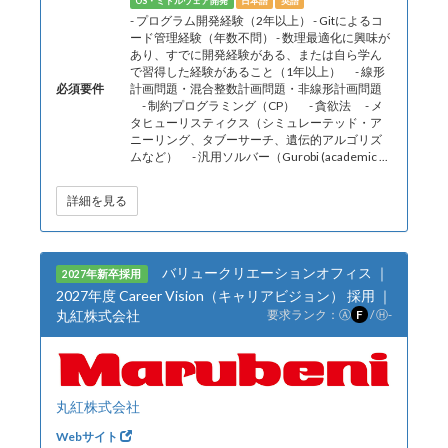
OS・ミドルウェア開発
日本語
英語
- プログラム開発経験（2年以上） - Gitによるコ
ード管理経験（年数不問） - 数理最適化に興味が
あり、すでに開発経験がある、または自ら学ん
で習得した経験があること（1年以上） - 線形
必須要件
計画問題・混合整数計画問題・非線形計画問題
- 制約プログラミング（CP） - 貪欲法 - メ
タヒューリスティクス（シミュレーテッド・ア
ニーリング、タブーサーチ、遺伝的アルゴリズ
ムなど） - 汎用ソルバー（Gurobi (academic ...
詳細を見る
バリュークリエーションオフィス ｜
2027年新卒採用
2027年度 Career Vision（キャリアビジョン） 採用 ｜
丸紅株式会社
要求ランク：
Ⓐ
F
/
Ⓗ
-
丸紅株式会社
Webサイト