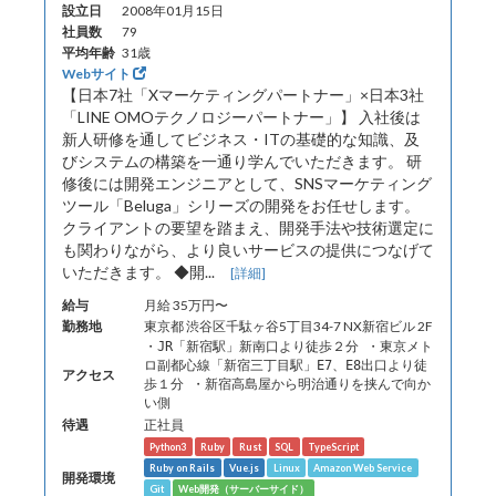
設立日
2008年01月15日
社員数
79
平均年齢
31歳
Webサイト
【日本7社「Xマーケティングパートナー」×日本3社
「LINE OMOテクノロジーパートナー」】 入社後は
新人研修を通してビジネス・ITの基礎的な知識、及
びシステムの構築を一通り学んでいただきます。 研
修後には開発エンジニアとして、SNSマーケティング
ツール「Beluga」シリーズの開発をお任せします。
クライアントの要望を踏まえ、開発手法や技術選定に
も関わりながら、より良いサービスの提供につなげて
いただきます。 ◆開...
[詳細]
給与
月給 35万円〜
勤務地
東京都 渋谷区千駄ヶ谷5丁目34-7 NX新宿ビル 2F
・JR「新宿駅」新南口より徒歩２分 ・東京メト
ロ副都心線「新宿三丁目駅」E7、E8出口より徒
アクセス
歩１分 ・新宿高島屋から明治通りを挟んで向か
い側
待遇
正社員
Python3
Ruby
Rust
SQL
TypeScript
Ruby on Rails
Vue.js
Linux
Amazon Web Service
開発環境
Git
Web開発（サーバーサイド）