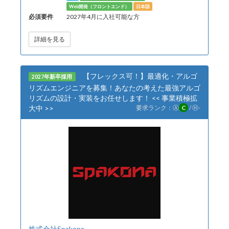
Web開発（フロントエンド）
日本語
必須要件
2027年4月に入社可能な方
詳細を見る
【フレックス可！】最適化・アルゴ
2027年新卒採用
リズムエンジニアを募集！あなたの考えた最強アルゴ
リズムの設計・実装をお任せします！ << 事業積極拡
大中 >>
要求ランク：
Ⓐ
C
/
Ⓗ
-
株式会社Spakona