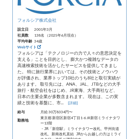
フォルシア株式会社
設立日
2001年3月
社員数
138名 （2025年6月現在）
平均年齢
34歳
Webサイト
フォルシアは「テクノロジーの力で人々の意思決定を
支える」ことを目的とし、 膨大かつ複雑なデータの
高速検索技術を活かしたサービスを提供してきまし
た。 特に旅行業界においては、その技術とノウハウ
が評価され、業界トップ10社のうち8社と取引実績が
あります。 取引先には、ANA、JAL、JTBなどの大手
旅行・航空会社をはじめ、JR東海、大手商社など、
日本の主要企業が多数含まれます。 現在は、この実
績と技術を基盤に、市...
[詳細]
給与
月給 30万8334円〜
東京都 新宿区新宿4丁目1-6 JR新宿ミライナタワ
勤務地
ー13階
・JR「新宿駅」ミライナタワー改札、甲州街道
改札、新南改札直結 JRからお越しの方はミライ