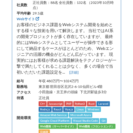
正社員数：88名 全社員数：132名 （2023年10月時
社員数
点）
平均年齢
29.5歳
Webサイト
お客様のビジネス課題をWebシステム開発を始めと
する様々な技術を用いて解決します。 当社ではAI系
の開発プロジェクトが多く存在していますが、 最終
的にはWebシステムとしてユーザーが操作できる形
にして納品するケースがほとんどのため、 Webエン
ジニアの活躍の機会がどんどん広がっています。 現
実的にはお客様が求める課題解決をテクノロジーが一
撃で満たしてくれることは少なく、 多くの場合で当
初いただいた課題設定を...
[詳細]
給与
年収 480万円〜1024万円
勤務地
東京都 世田谷区北沢2-6-10 仙田ビル4階
アクセス
小田急線・京王井の頭線 下北沢駅徒歩3分
待遇
正社員
C++
Javascript
PHP
Python3
Rust
Laravel
Node.js
React
Vue.js
Linux
Windows
Amazon Web Service
Microsoft Azure
開発環境
Google Cloud Platform
Visual Studio Code
Git
Web開発（サーバーサイド）
Web開発（フロントエンド）
日本語