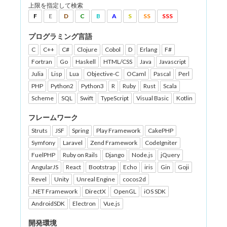
上限を指定して検索
F
E
D
C
B
A
S
SS
SSS
プログラミング言語
C
C++
C#
Clojure
Cobol
D
Erlang
F#
Fortran
Go
Haskell
HTML/CSS
Java
Javascript
Julia
Lisp
Lua
Objective-C
OCaml
Pascal
Perl
PHP
Python2
Python3
R
Ruby
Rust
Scala
Scheme
SQL
Swift
TypeScript
Visual Basic
Kotlin
フレームワーク
Struts
JSF
Spring
Play Framework
CakePHP
Symfony
Laravel
Zend Framework
CodeIgniter
FuelPHP
Ruby on Rails
Django
Node.js
jQuery
AngularJS
React
Bootstrap
Echo
iris
Gin
Goji
Revel
Unity
Unreal Engine
cocos2d
.NET Framework
DirectX
OpenGL
iOS SDK
AndroidSDK
Electron
Vue.js
開発環境