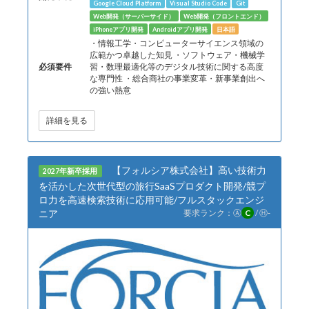
Google Cloud Platform
Visual Studio Code
Git
Web開発（サーバーサイド）
Web開発（フロントエンド）
iPhoneアプリ開発
Androidアプリ開発
日本語
・情報工学・コンピューターサイエンス領域の
広範かつ卓越した知見 ・ソフトウェア・機械学
必須要件
習・数理最適化等のデジタル技術に関する高度
な専門性 ・総合商社の事業変革・新事業創出へ
の強い熱意
詳細を見る
【フォルシア株式会社】高い技術力
2027年新卒採用
を活かした次世代型の旅行SaaSプロダクト開発/競プ
ロ力を高速検索技術に応用可能/フルスタックエンジ
ニア
要求ランク：
Ⓐ
C
/
Ⓗ
-