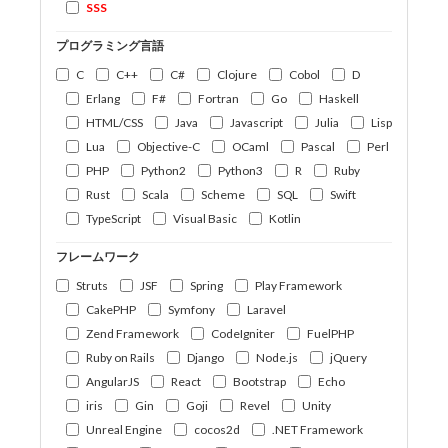
SSS
プログラミング言語
C
C++
C#
Clojure
Cobol
D
Erlang
F#
Fortran
Go
Haskell
HTML/CSS
Java
Javascript
Julia
Lisp
Lua
Objective-C
OCaml
Pascal
Perl
PHP
Python2
Python3
R
Ruby
Rust
Scala
Scheme
SQL
Swift
TypeScript
Visual Basic
Kotlin
フレームワーク
Struts
JSF
Spring
Play Framework
CakePHP
Symfony
Laravel
Zend Framework
CodeIgniter
FuelPHP
Ruby on Rails
Django
Node.js
jQuery
AngularJS
React
Bootstrap
Echo
iris
Gin
Goji
Revel
Unity
Unreal Engine
cocos2d
.NET Framework