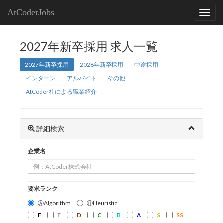
AtCoderJobs
2027年新卒採用 求人一覧
2027年新卒採用
2028年新卒採用
中途採用
インターン
アルバイト
その他
AtCoder社による職業紹介
詳細検索
企業名
要求ランク
ⒶAlgorithm
ⒽHeuristic
F
E
D
C
B
A
S
SS