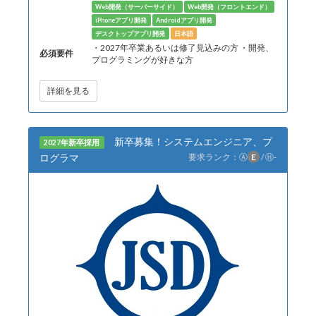
Web開発（サーバーサイド）
Web開発（フロントエンド）
iPhoneアプリ開発
Androidアプリ開発
デスクトップアプリ開発
日本語
・2027年卒業あるいは修了見込みの方 ・開発、
必須要件
プログラミングが好きな方
詳細を見る
新卒募集！システムエンジニア、プ
2027年新卒採用
ログラマ
要求ランク：
Ⓐ
E
/
Ⓗ
-