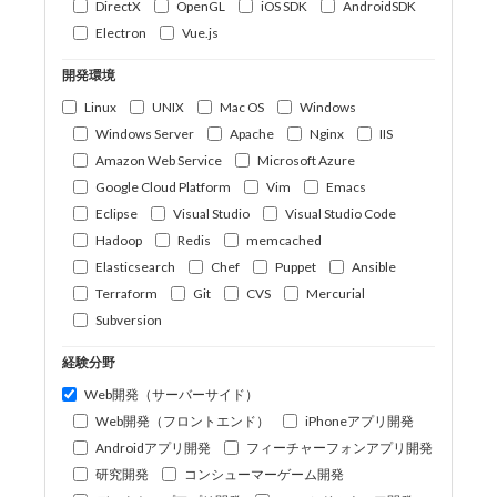
DirectX
OpenGL
iOS SDK
AndroidSDK
Electron
Vue.js
開発環境
Linux
UNIX
Mac OS
Windows
Windows Server
Apache
Nginx
IIS
Amazon Web Service
Microsoft Azure
Google Cloud Platform
Vim
Emacs
Eclipse
Visual Studio
Visual Studio Code
Hadoop
Redis
memcached
Elasticsearch
Chef
Puppet
Ansible
Terraform
Git
CVS
Mercurial
Subversion
経験分野
Web開発（サーバーサイド）
Web開発（フロントエンド）
iPhoneアプリ開発
Androidアプリ開発
フィーチャーフォンアプリ開発
研究開発
コンシューマーゲーム開発