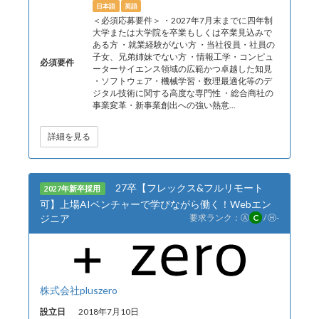
日本語
英語
＜必須応募要件＞ ・2027年7月末までに四年制
大学または大学院を卒業もしくは卒業見込みで
ある方 ・就業経験がない方 ・当社役員・社員の
子女、兄弟姉妹でない方 ・情報工学・コンピュ
必須要件
ーターサイエンス領域の広範かつ卓越した知見
・ソフトウェア・機械学習・数理最適化等のデ
ジタル技術に関する高度な専門性 ・総合商社の
事業変革・新事業創出への強い熱意...
詳細を見る
27卒【フレックス&フルリモート
2027年新卒採用
可】上場AIベンチャーで学びながら働く！Webエン
ジニア
要求ランク：
Ⓐ
C
/
Ⓗ
-
株式会社pluszero
設立日
2018年7月10日