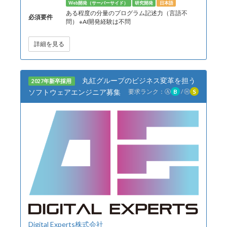
Web開発（サーバーサイド）
研究開発
日本語
ある程度の分量のプログラム記述力（言語不
必須要件
問） ※AI開発経験は不問
詳細を見る
丸紅グループのビジネス変革を担う
2027年新卒採用
ソフトウェアエンジニア募集
要求ランク：
Ⓐ
B
/
Ⓗ
S
Digital Experts株式会社