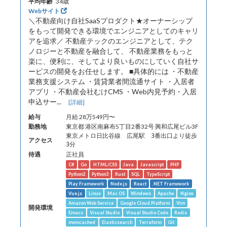
平均年齢
34歳
Webサイト
＼不動産向け自社SaaSプロダクト★オーナーシップ
をもって開発できる環境でエンジニアとしてのキャリ
アを追求／ 不動産テックのエンジニアとして、テク
ノロジーと不動産を融合して、 不動産業務をもっと
楽に、便利に、そしてより良いものにしていく自社サ
ービスの開発をお任せします。 ■具体的には ・不動産
業務支援システム ・賃貸業者間流通サイト ・入居者
アプリ ・不動産会社むけCMS ・Web内見予約・入居
申込サー...
[詳細]
給与
月給 28万549円〜
勤務地
東京都 港区南麻布5丁目2番32号 興和広尾ビル3F
東京メトロ日比谷線 広尾駅 3番出口より徒歩
アクセス
待遇
正社員
C#
Go
HTML/CSS
Java
Javascript
PHP
Python2
Python3
Rust
SQL
TypeScript
Play Framework
Node.js
React
.NET Framework
Vue.js
Linux
Mac OS
Windows
Apache
Nginx
Amazon Web Service
Google Cloud Platform
Vim
開発環境
Emacs
Visual Studio
Visual Studio Code
Redis
memcached
Elasticsearch
Terraform
Git