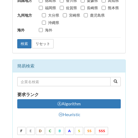
四国地方
徳島県
香川県
愛媛県
高知県
福岡県
佐賀県
長崎県
熊本県
九州地方
大分県
宮崎県
鹿児島県
沖縄県
海外
海外
検索
リセット
簡易検索
要求ランク
ⒶAlgorithm
ⒽHeuristic
F
E
D
C
B
A
S
SS
SSS