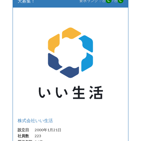
大募集！
要求ランク：
Ⓐ
C
/
Ⓗ
C
株式会社いい生活
設立日
2000年1月21日
社員数
223