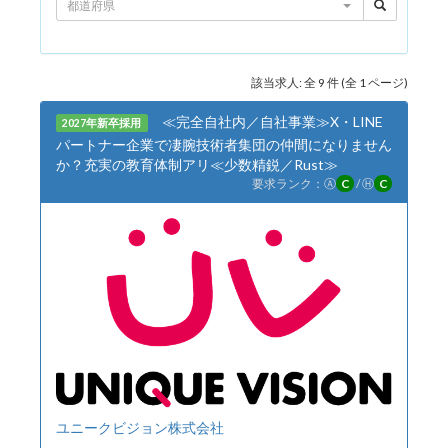
都道府県
該当求人: 全 9 件 (全 1 ページ)
≪完全自社内／自社事業≫X・LINE
2027年新卒採用
パートナー企業で凄腕技術者集団の仲間になりません
か？充実の教育体制アリ≪少数精鋭／Rust≫
要求ランク：
Ⓐ
C
/
Ⓗ
C
ユニークビジョン株式会社