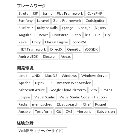
フレームワーク
Struts
JSF
Spring
Play Framework
CakePHP
Symfony
Laravel
Zend Framework
CodeIgniter
FuelPHP
Ruby on Rails
Django
Node.js
jQuery
AngularJS
React
Bootstrap
Echo
iris
Gin
Goji
Revel
Unity
Unreal Engine
cocos2d
.NET Framework
DirectX
OpenGL
iOS SDK
AndroidSDK
Electron
Vue.js
開発環境
Linux
UNIX
Mac OS
Windows
Windows Server
Apache
Nginx
IIS
Amazon Web Service
Microsoft Azure
Google Cloud Platform
Vim
Emacs
Eclipse
Visual Studio
Visual Studio Code
Hadoop
Redis
memcached
Elasticsearch
Chef
Puppet
Ansible
Terraform
Git
CVS
Mercurial
Subversion
経験分野
Web開発（サーバーサイド）