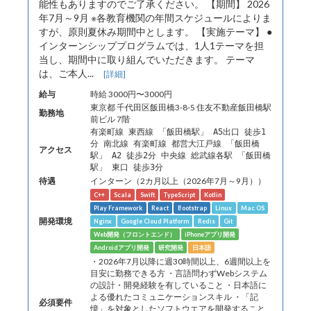
能性もありますのでご了承ください。 【期間】 2026
年7月～9月 ※各教育機関の年間スケジュールによりま
すが、原則夏休み期間中とします。 【実施テーマ】 ●
インターンシッププログラムでは、1人1テーマを担
当し、期間中に取り組んでいただきます。 テーマ
は、ご本人...
[詳細]
給与
時給 3000円〜3000円
東京都 千代田区飯田橋3-8-5 住友不動産飯田橋駅
勤務地
前ビル 7階
有楽町線 東西線 「飯田橋駅」 A5出口 徒歩1
分 南北線 有楽町線 都営大江戸線 「飯田橋
アクセス
駅」 A2 徒歩2分 中央線 総武線各駅 「飯田橋
駅」 東口 徒歩3分
待遇
インターン（2カ月以上（2026年7月～9月））
C++
Scala
Swift
TypeScript
Kotlin
Play Framework
React
Bootstrap
Linux
Mac OS
開発環境
Nginx
Google Cloud Platform
Redis
Git
Web開発（フロントエンド）
iPhoneアプリ開発
Androidアプリ開発
研究開発
日本語
・2026年7月以降に週30時間以上、6週間以上を
目安に勤務できる方 ・言語問わずWebシステム
の設計・開発経験を有していること ・日本語に
よる優れたコミュニケーションスキル ・「記
必須要件
憶」を対象としたソフトウエアを開発すること