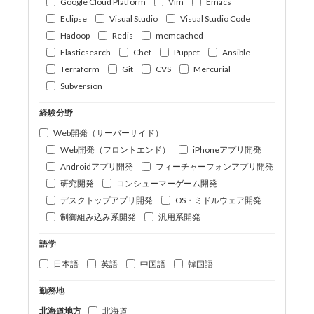
Google Cloud Platform
Vim
Emacs
Eclipse
Visual Studio
Visual Studio Code
Hadoop
Redis
memcached
Elasticsearch
Chef
Puppet
Ansible
Terraform
Git
CVS
Mercurial
Subversion
経験分野
Web開発（サーバーサイド）
Web開発（フロントエンド）
iPhoneアプリ開発
Androidアプリ開発
フィーチャーフォンアプリ開発
研究開発
コンシューマーゲーム開発
デスクトップアプリ開発
OS・ミドルウェア開発
制御組み込み系開発
汎用系開発
語学
日本語
英語
中国語
韓国語
勤務地
北海道地方
北海道