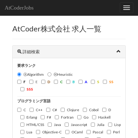
AtCoderJobs
AtCoder株式会社 求人一覧
詳細検索
要求ランク
ⒶAlgorithm
ⒽHeuristic
F
E
D
C
B
A
S
SS
SSS
プログラミング言語
C
C++
C#
Clojure
Cobol
D
Erlang
F#
Fortran
Go
Haskell
HTML/CSS
Java
Javascript
Julia
Lisp
Lua
Objective-C
OCaml
Pascal
Perl