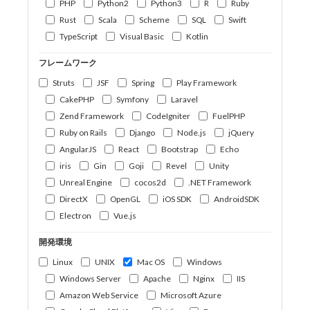
PHP
Python2
Python3
R
Ruby
Rust
Scala
Scheme
SQL
Swift
TypeScript
Visual Basic
Kotlin
フレームワーク
Struts
JSF
Spring
Play Framework
CakePHP
Symfony
Laravel
Zend Framework
CodeIgniter
FuelPHP
Ruby on Rails
Django
Node.js
jQuery
AngularJS
React
Bootstrap
Echo
iris
Gin
Goji
Revel
Unity
Unreal Engine
cocos2d
.NET Framework
DirectX
OpenGL
iOS SDK
AndroidSDK
Electron
Vue.js
開発環境
Linux
UNIX
Mac OS
Windows
Windows Server
Apache
Nginx
IIS
Amazon Web Service
Microsoft Azure