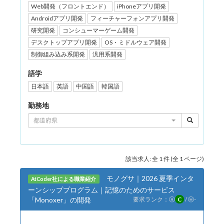
Web開発（フロントエンド）
iPhoneアプリ開発
Androidアプリ開発
フィーチャーフォンアプリ開発
研究開発
コンシューマーゲーム開発
デスクトップアプリ開発
OS・ミドルウェア開発
制御組み込み系開発
汎用系開発
語学
日本語
英語
中国語
韓国語
勤務地
都道府県
該当求人: 全 1 件 (全 1 ページ)
モノグサ｜2026 夏季インタ
AtCoder社による職業紹介
ーンシッププログラム｜記憶のためのサービス
「Monoxer」の開発
要求ランク：
Ⓐ
C
/
Ⓗ
-