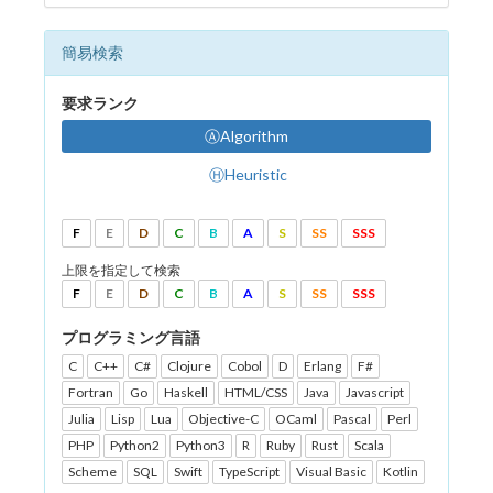
簡易検索
要求ランク
ⒶAlgorithm
ⒽHeuristic
F
E
D
C
B
A
S
SS
SSS
上限を指定して検索
F
E
D
C
B
A
S
SS
SSS
プログラミング言語
C
C++
C#
Clojure
Cobol
D
Erlang
F#
Fortran
Go
Haskell
HTML/CSS
Java
Javascript
Julia
Lisp
Lua
Objective-C
OCaml
Pascal
Perl
PHP
Python2
Python3
R
Ruby
Rust
Scala
Scheme
SQL
Swift
TypeScript
Visual Basic
Kotlin