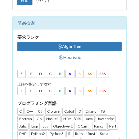
検索
リセット
簡易検索
要求ランク
ⒶAlgorithm
ⒽHeuristic
F
E
D
C
B
A
S
SS
SSS
上限を指定して検索
F
E
D
C
B
A
S
SS
SSS
プログラミング言語
C
C++
C#
Clojure
Cobol
D
Erlang
F#
Fortran
Go
Haskell
HTML/CSS
Java
Javascript
Julia
Lisp
Lua
Objective-C
OCaml
Pascal
Perl
PHP
Python2
Python3
R
Ruby
Rust
Scala