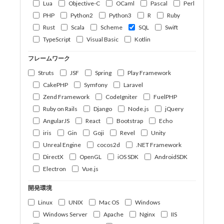
Lua
Objective-C
OCaml
Pascal
Perl
PHP
Python2
Python3
R
Ruby
Rust
Scala
Scheme
SQL
Swift
TypeScript
Visual Basic
Kotlin
フレームワーク
Struts
JSF
Spring
Play Framework
CakePHP
Symfony
Laravel
Zend Framework
CodeIgniter
FuelPHP
Ruby on Rails
Django
Node.js
jQuery
AngularJS
React
Bootstrap
Echo
iris
Gin
Goji
Revel
Unity
Unreal Engine
cocos2d
.NET Framework
DirectX
OpenGL
iOS SDK
AndroidSDK
Electron
Vue.js
開発環境
Linux
UNIX
Mac OS
Windows
Windows Server
Apache
Nginx
IIS