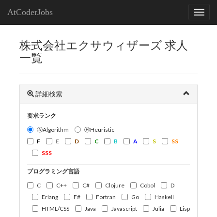
AtCoderJobs
株式会社エクサウィザーズ 求人
一覧
詳細検索
要求ランク
ⒶAlgorithm
ⒽHeuristic
F
E
D
C
B
A
S
SS
SSS
プログラミング言語
C
C++
C#
Clojure
Cobol
D
Erlang
F#
Fortran
Go
Haskell
HTML/CSS
Java
Javascript
Julia
Lisp