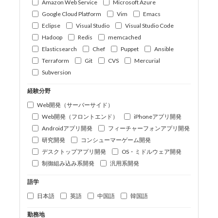
Amazon Web Service
Microsoft Azure
Google Cloud Platform
Vim
Emacs
Eclipse
Visual Studio
Visual Studio Code
Hadoop
Redis
memcached
Elasticsearch
Chef
Puppet
Ansible
Terraform
Git
CVS
Mercurial
Subversion
経験分野
Web開発（サーバーサイド）
Web開発（フロントエンド）
iPhoneアプリ開発
Androidアプリ開発
フィーチャーフォンアプリ開発
研究開発
コンシューマーゲーム開発
デスクトップアプリ開発
OS・ミドルウェア開発
制御組み込み系開発
汎用系開発
語学
日本語
英語
中国語
韓国語
勤務地