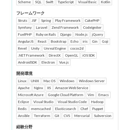
Scheme
SQL
Swift
TypeScript
Visual Basic
Kotlin
フレームワーク
Struts
JSF
Spring
Play Framework
CakePHP
Symfony
Laravel
Zend Framework
CodeIgniter
FuelPHP
Ruby on Rails
Django
Node.js
jQuery
AngularJS
React
Bootstrap
Echo
iris
Gin
Goji
Revel
Unity
Unreal Engine
cocos2d
.NET Framework
DirectX
OpenGL
iOS SDK
AndroidSDK
Electron
Vue.js
開発環境
Linux
UNIX
Mac OS
Windows
Windows Server
Apache
Nginx
IIS
Amazon Web Service
Microsoft Azure
Google Cloud Platform
Vim
Emacs
Eclipse
Visual Studio
Visual Studio Code
Hadoop
Redis
memcached
Elasticsearch
Chef
Puppet
Ansible
Terraform
Git
CVS
Mercurial
Subversion
経験分野