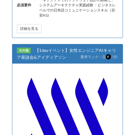
必須要件
システムアーキテクチャ実践経験 ・ビジネスレ
ベルでの日本語コミュニケーションスキル（目
安N1)
詳細を見る
【1dayイベント】女性エンジニアAIキャリ
その他
ア座談会&アイディアソン
要求ランク：
Ⓐ
F
/
Ⓗ
-