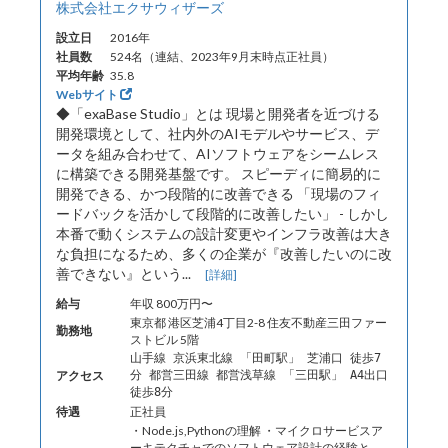
株式会社エクサウィザーズ
設立日
2016年
社員数
524名（連結、2023年9月末時点正社員）
平均年齢
35.8
Webサイト
◆「exaBase Studio」とは 現場と開発者を近づける
開発環境として、社内外のAIモデルやサービス、デ
ータを組み合わせて、AIソフトウェアをシームレス
に構築できる開発基盤です。 スピーディに簡易的に
開発できる、かつ段階的に改善できる 「現場のフィ
ードバックを活かして段階的に改善したい」 - しかし
本番で動くシステムの設計変更やインフラ改善は大き
な負担になるため、多くの企業が『改善したいのに改
善できない』という...
[詳細]
給与
年収 800万円〜
東京都 港区芝浦4丁目2-8 住友不動産三田ファー
勤務地
ストビル 5階
山手線 京浜東北線 「田町駅」 芝浦口 徒歩7
アクセス
分 都営三田線 都営浅草線 「三田駅」 A4出口
徒歩8分
待遇
正社員
・Node.js,Pythonの理解 ・マイクロサービスア
ーキテクチャでのソフトウェア設計の経験と、