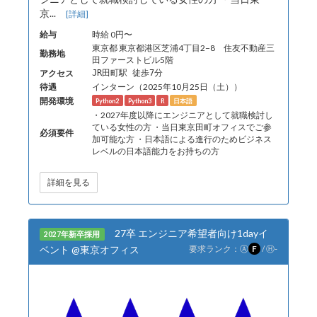
京...
[詳細]
給与
時給 0円〜
東京都 東京都港区芝浦4丁目2−8 住友不動産三
勤務地
田ファーストビル5階
アクセス
JR田町駅 徒歩7分
待遇
インターン（2025年10月25日（土））
開発環境
Python2
Python3
R
日本語
・2027年度以降にエンジニアとして就職検討し
ている女性の方 ・当日東京田町オフィスでご参
必須要件
加可能な方 ・日本語による進行のためビジネス
レベルの日本語能力をお持ちの方
詳細を見る
27卒 エンジニア希望者向け1dayイ
2027年新卒採用
ベント @東京オフィス
要求ランク：
Ⓐ
F
/
Ⓗ
-