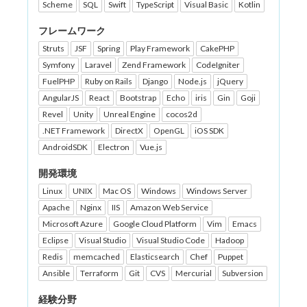
Scheme
SQL
Swift
TypeScript
Visual Basic
Kotlin
フレームワーク
Struts
JSF
Spring
Play Framework
CakePHP
Symfony
Laravel
Zend Framework
CodeIgniter
FuelPHP
Ruby on Rails
Django
Node.js
jQuery
AngularJS
React
Bootstrap
Echo
iris
Gin
Goji
Revel
Unity
Unreal Engine
cocos2d
.NET Framework
DirectX
OpenGL
iOS SDK
AndroidSDK
Electron
Vue.js
開発環境
Linux
UNIX
Mac OS
Windows
Windows Server
Apache
Nginx
IIS
Amazon Web Service
Microsoft Azure
Google Cloud Platform
Vim
Emacs
Eclipse
Visual Studio
Visual Studio Code
Hadoop
Redis
memcached
Elasticsearch
Chef
Puppet
Ansible
Terraform
Git
CVS
Mercurial
Subversion
経験分野