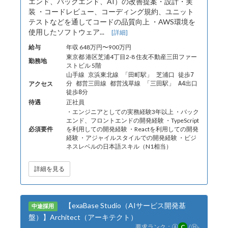
エンド、バックエンド、AI）の改善提案・設計・実
装 ・コードレビュー、コーディング規約、ユニット
テストなどを通してコードの品質向上 ・AWS環境を
使用したソフトウェア...
[詳細]
給与
年収 648万円〜900万円
東京都 港区芝浦4丁目2-8 住友不動産三田ファー
勤務地
ストビル 5階
山手線 京浜東北線 「田町駅」 芝浦口 徒歩7
アクセス
分 都営三田線 都営浅草線 「三田駅」 A4出口
徒歩8分
待遇
正社員
・エンジニアとしての実務経験3年以上 ・バック
エンド、フロントエンドの開発経験 ・TypeScript
必須要件
を利用しての開発経験 ・Reactを利用しての開発
経験 ・アジャイルスタイルでの開発経験 ・ビジ
ネスレベルの日本語スキル（N1相当）
詳細を見る
【exaBase Studio（AIサービス開発基
中途採用
盤）】Architect（アーキテクト）
要求ランク：
Ⓐ
C
/
Ⓗ
-