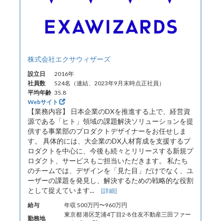
株式会社エクサウィザーズ
設立日
2016年
社員数
524名（連結、2023年9月末時点正社員）
平均年齢
35.8
Webサイト
【業務内容】 日本企業のDXを推進する上で、経営資
源である「ヒト」領域の課題解決ソリューションを提
供する事業部のプロダクトデザイナーをお任せしま
す。 具体的には、大企業のDX人材育成を支援するプ
ロダクトを中心に、今後も続々とリリースする新規プ
ロダクト、サービスもご担当いただきます。 私たち
のチームでは、デザインを「見た目」だけでなく、ユ
ーザーの課題を発見し、解決するための戦略的な役割
として捉えています...
[詳細]
給与
年収 500万円〜960万円
東京都 港区芝浦4丁目2-8 住友不動産三田ファー
勤務地