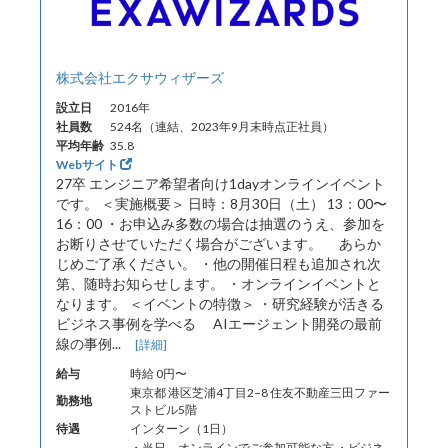
株式会社エクサウィザーズ
設立日
2016年
社員数
524名（連結、2023年9月末時点正社員）
平均年齢
35.8
Webサイト
27卒 エンジニア希望者向け1dayオンラインイベント
です。 ＜実施概要＞ 日時：8月30日（土） 13：00〜
16：00 ・お申込み多数の場合は抽選のうえ、参加を
お断りさせていただく場合がございます。 あらか
じめご了承ください。 ・他の開催日程も追加され次
第、随時お知らせします。 ・オンラインイベントと
なります。 ＜イベントの特徴＞ ・研究経験が活きる
ビジネス事例を学べる AIエージェント開発の最前
線の事例...
[詳細]
給与
時給 0円〜
東京都 港区芝浦4丁目2−8 住友不動産三田ファー
勤務地
ストビル5階
待遇
インターン（1日）
・当日、オンラインでご参加可能な方 ・ビジネ