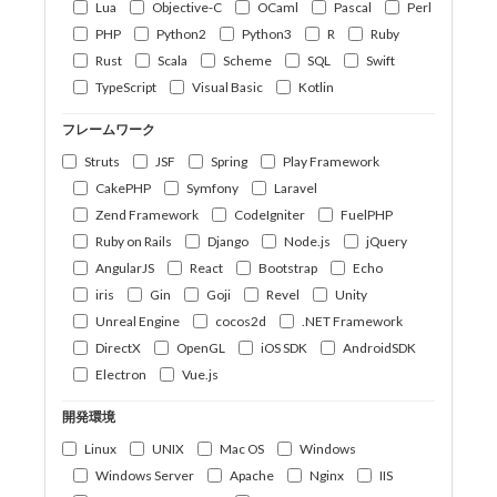
Lua
Objective-C
OCaml
Pascal
Perl
PHP
Python2
Python3
R
Ruby
Rust
Scala
Scheme
SQL
Swift
TypeScript
Visual Basic
Kotlin
フレームワーク
Struts
JSF
Spring
Play Framework
CakePHP
Symfony
Laravel
Zend Framework
CodeIgniter
FuelPHP
Ruby on Rails
Django
Node.js
jQuery
AngularJS
React
Bootstrap
Echo
iris
Gin
Goji
Revel
Unity
Unreal Engine
cocos2d
.NET Framework
DirectX
OpenGL
iOS SDK
AndroidSDK
Electron
Vue.js
開発環境
Linux
UNIX
Mac OS
Windows
Windows Server
Apache
Nginx
IIS