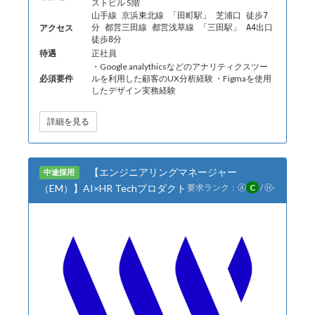
ストビル 5階
山手線 京浜東北線 「田町駅」 芝浦口 徒歩7
アクセス
分 都営三田線 都営浅草線 「三田駅」 A4出口
徒歩8分
待遇
正社員
・Google analythicsなどのアナリティクスツー
必須要件
ルを利用した顧客のUX分析経験 ・Figmaを使用
したデザイン実務経験
詳細を見る
【エンジニアリングマネージャー
中途採用
（EM）】AI×HR Techプロダクト
要求ランク：
Ⓐ
C
/
Ⓗ
-