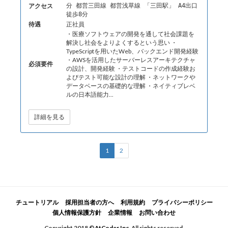
アクセス
分 都営三田線 都営浅草線 「三田駅」 A4出口
徒歩8分
待遇
正社員
・医療ソフトウェアの開発を通して社会課題を
解決し社会をよりよくするという思い ・
TypeScriptを用いたWeb、バックエンド開発経験
・AWSを活用したサーバーレスアーキテクチャ
必須要件
の設計、開発経験 ・テストコードの作成経験お
よびテスト可能な設計の理解 ・ネットワークや
データベースの基礎的な理解 ・ネイティブレベ
ルの日本語能力...
詳細を見る
1
2
チュートリアル
採用担当者の方へ
利用規約
プライバシーポリシー
個人情報保護方針
企業情報
お問い合わせ
Copyright 2018 ©
AtCoder Inc.
All rights reserved.