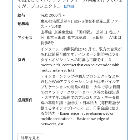
すが、プロジェクト...
[詳細]
給与
時給 2000円〜
東京都 港区芝浦4丁目2−8 住友不動産三田ファー
勤務地
ストビル5階
山手線 京浜東北線 「田町駅」 芝浦口 徒歩7
アクセス
分 都営三田線 都営浅草線 「三田駅」 A4出口
徒歩8分
インターン（初期契約は3ヶ月で、双方の合意が
あれば延長可能です。インターン期間中にフル
待遇
タイムポジションへの応募も可能です。 3-
month initial contract that can be extended with
mutual interest. Int）
・インターンシップや個人プロジェクトなどを
通じたWebアプリケーションまたはモバイルア
プリケーションの開発の経験 ・大学で学ぶ範囲
でのネットワークやデータベース等の基礎知識
・大学で学ぶ範囲でのアルゴリズム・データ構
必須要件
造の基礎知識 ・語学力：日本語力（専門用語が
扱えるネイティブレベル）と、日常会話に使え
る英語力 ・Experience in developing web or
mobile applications ・Basic knowledge of
networks, dat...
詳細を見る