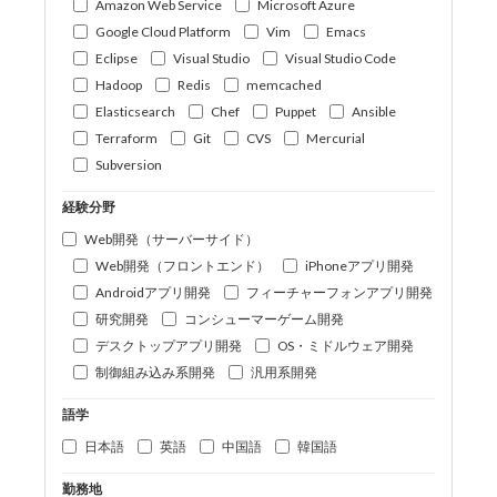
Amazon Web Service
Microsoft Azure
Google Cloud Platform
Vim
Emacs
Eclipse
Visual Studio
Visual Studio Code
Hadoop
Redis
memcached
Elasticsearch
Chef
Puppet
Ansible
Terraform
Git
CVS
Mercurial
Subversion
経験分野
Web開発（サーバーサイド）
Web開発（フロントエンド）
iPhoneアプリ開発
Androidアプリ開発
フィーチャーフォンアプリ開発
研究開発
コンシューマーゲーム開発
デスクトップアプリ開発
OS・ミドルウェア開発
制御組み込み系開発
汎用系開発
語学
日本語
英語
中国語
韓国語
勤務地