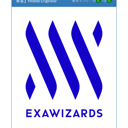
事業】Mobile Engineer
要求ランク：
Ⓐ
C
/
Ⓗ
C