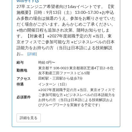
Webサイト
27卒 エンジニア希望者向け1dayイベントです。 【実
施概要】 日時：9月13日（土） 13:00~17:30 ※お申込
み多数の場合は抽選のうえ、参加をお断りさせていた
だく場合がございます。あらかじめご了承ください。
※他の開催日程も追加され次第、随時お知らせしま
す。 【対象者】 ※2027年度就職予定の方 ※当日、東
京オフィスでご参加可能な方 ※ビジネスレベルの日本
語能力をお持ちの方 （当日は日本語による技術解説
お...
[詳細]
給与
時給 0円〜
東京都 〒108-0023 東京都港区芝浦4丁目2−8 住
勤務地
友不動産三田ファーストビル5階
アクセス
田町駅・三田駅から徒歩7分
待遇
インターン（1日）
※2027年度就職予定の方 ※当日、東京オフィスで
ご参加可能な方 ※ビジネスレベルの日本語能力を
必須要件
お持ちの方 （当日は日本語による技術解説およ
びグループワークを実施する予定です）
詳細を見る