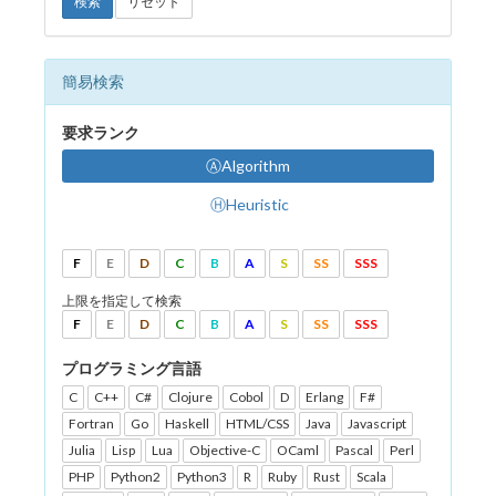
検索
リセット
簡易検索
要求ランク
ⒶAlgorithm
ⒽHeuristic
F
E
D
C
B
A
S
SS
SSS
上限を指定して検索
F
E
D
C
B
A
S
SS
SSS
プログラミング言語
C
C++
C#
Clojure
Cobol
D
Erlang
F#
Fortran
Go
Haskell
HTML/CSS
Java
Javascript
Julia
Lisp
Lua
Objective-C
OCaml
Pascal
Perl
PHP
Python2
Python3
R
Ruby
Rust
Scala