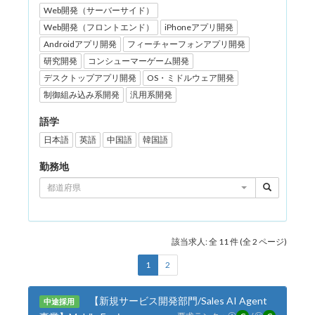
Web開発（サーバーサイド）
Web開発（フロントエンド）
iPhoneアプリ開発
Androidアプリ開発
フィーチャーフォンアプリ開発
研究開発
コンシューマーゲーム開発
デスクトップアプリ開発
OS・ミドルウェア開発
制御組み込み系開発
汎用系開発
語学
日本語
英語
中国語
韓国語
勤務地
都道府県
該当求人: 全 11 件 (全 2 ページ)
1
2
【新規サービス開発部門/Sales AI Agent
中途採用