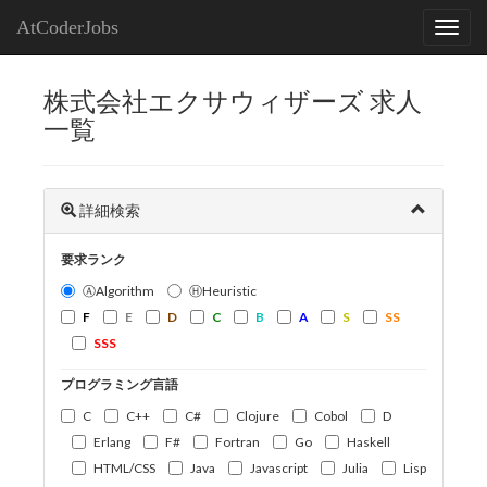
AtCoderJobs
株式会社エクサウィザーズ 求人
一覧
詳細検索
要求ランク
ⒶAlgorithm
ⒽHeuristic
F
E
D
C
B
A
S
SS
SSS
プログラミング言語
C
C++
C#
Clojure
Cobol
D
Erlang
F#
Fortran
Go
Haskell
HTML/CSS
Java
Javascript
Julia
Lisp