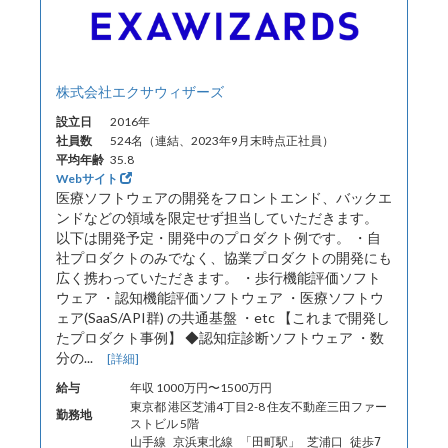
株式会社エクサウィザーズ
設立日
2016年
社員数
524名（連結、2023年9月末時点正社員）
平均年齢
35.8
Webサイト
医療ソフトウェアの開発をフロントエンド、バックエ
ンドなどの領域を限定せず担当していただきます。
以下は開発予定・開発中のプロダクト例です。 ・自
社プロダクトのみでなく、協業プロダクトの開発にも
広く携わっていただきます。 ・歩行機能評価ソフト
ウェア ・認知機能評価ソフトウェア ・医療ソフトウ
ェア(SaaS/API群) の共通基盤 ・etc 【これまで開発し
たプロダクト事例】 ◆認知症診断ソフトウェア ・数
分の...
[詳細]
給与
年収 1000万円〜1500万円
東京都 港区芝浦4丁目2-8 住友不動産三田ファー
勤務地
ストビル 5階
山手線 京浜東北線 「田町駅」 芝浦口 徒歩7