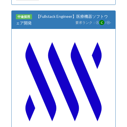
【Fullstack Engineer】医療機器ソフトウ
中途採用
ェア開発
要求ランク：
Ⓐ
C
/
Ⓗ
-