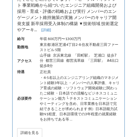
ト 事業戦略から紐づいたエンジニア組織開発および
採用・育成・評価の戦略および実行 メンバーのエン
ゲージメント維持施策の実施 メンバーのキャリア開
発支援 新卒採用受入体制の構築 ▼技術領域 技術選定
やアーキ...
[詳細]
給与
年収 800万円〜1300万円
東京都 港区芝浦4丁目2-8 住友不動産三田ファー
勤務地
ストビル 5階
山手線 京浜東北線 「田町駅」 芝浦口 徒歩7
アクセス
分 都営三田線 都営浅草線 「三田駅」 A4出口
徒歩8分
待遇
正社員
・4-5名以上のエンジニアリング組織のマネジメ
ント経験3年以上 ・メンバーの人事評価、キャリ
ア育成の経験 ・ソフトウェア開発経験に関わっ
たご経験 ・日本語での流暢なビジネスコミュニ
必須要件
ケーション能力 └ テキストコミュニケーション
やミーティングを含め、日常業務を日本語で完
結できることが求められます 例）日本語能力試
験N1程度、日本語環境での3年程度の就業経験
をお持ちである等 ...
詳細を見る