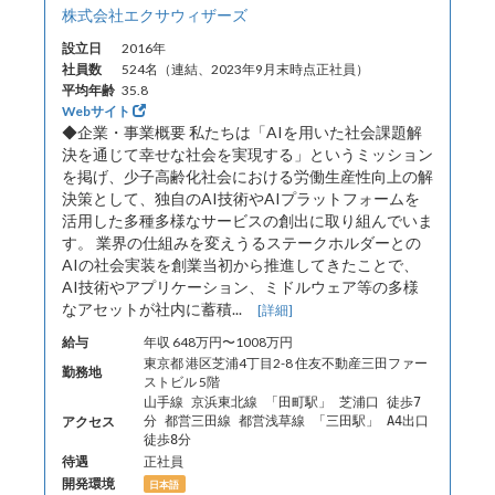
株式会社エクサウィザーズ
設立日
2016年
社員数
524名（連結、2023年9月末時点正社員）
平均年齢
35.8
Webサイト
◆企業・事業概要 私たちは「AIを用いた社会課題解
決を通じて幸せな社会を実現する」というミッション
を掲げ、少子高齢化社会における労働生産性向上の解
決策として、独自のAI技術やAIプラットフォームを
活用した多種多様なサービスの創出に取り組んでいま
す。 業界の仕組みを変えうるステークホルダーとの
AIの社会実装を創業当初から推進してきたことで、
AI技術やアプリケーション、ミドルウェア等の多様
なアセットが社内に蓄積...
[詳細]
給与
年収 648万円〜1008万円
東京都 港区芝浦4丁目2-8 住友不動産三田ファー
勤務地
ストビル 5階
山手線 京浜東北線 「田町駅」 芝浦口 徒歩7
アクセス
分 都営三田線 都営浅草線 「三田駅」 A4出口
徒歩8分
待遇
正社員
開発環境
日本語