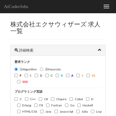
AtCoderJobs
株式会社エクサウィザーズ 求人
一覧
詳細検索
要求ランク
ⒶAlgorithm
ⒽHeuristic
F
E
D
C
B
A
S
SS
SSS
プログラミング言語
C
C++
C#
Clojure
Cobol
D
Erlang
F#
Fortran
Go
Haskell
HTML/CSS
Java
Javascript
Julia
Lisp