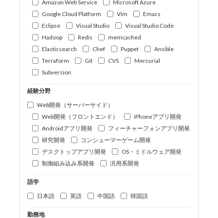
Amazon Web Service
Microsoft Azure
Google Cloud Platform
Vim
Emacs
Eclipse
Visual Studio
Visual Studio Code
Hadoop
Redis
memcached
Elasticsearch
Chef
Puppet
Ansible
Terraform
Git
CVS
Mercurial
Subversion
経験分野
Web開発（サーバーサイド）
Web開発（フロントエンド）
iPhoneアプリ開発
Androidアプリ開発
フィーチャーフォンアプリ開発
研究開発
コンシューマーゲーム開発
デスクトップアプリ開発
OS・ミドルウェア開発
制御組み込み系開発
汎用系開発
語学
日本語
英語
中国語
韓国語
勤務地