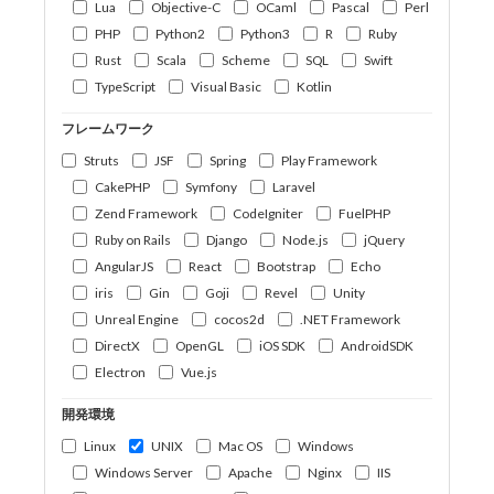
Lua
Objective-C
OCaml
Pascal
Perl
PHP
Python2
Python3
R
Ruby
Rust
Scala
Scheme
SQL
Swift
TypeScript
Visual Basic
Kotlin
フレームワーク
Struts
JSF
Spring
Play Framework
CakePHP
Symfony
Laravel
Zend Framework
CodeIgniter
FuelPHP
Ruby on Rails
Django
Node.js
jQuery
AngularJS
React
Bootstrap
Echo
iris
Gin
Goji
Revel
Unity
Unreal Engine
cocos2d
.NET Framework
DirectX
OpenGL
iOS SDK
AndroidSDK
Electron
Vue.js
開発環境
Linux
UNIX
Mac OS
Windows
Windows Server
Apache
Nginx
IIS