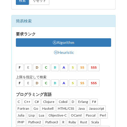
検索
リセット
簡易検索
要求ランク
ⒶAlgorithm
ⒽHeuristic
F
E
D
C
B
A
S
SS
SSS
上限を指定して検索
F
E
D
C
B
A
S
SS
SSS
プログラミング言語
C
C++
C#
Clojure
Cobol
D
Erlang
F#
Fortran
Go
Haskell
HTML/CSS
Java
Javascript
Julia
Lisp
Lua
Objective-C
OCaml
Pascal
Perl
PHP
Python2
Python3
R
Ruby
Rust
Scala