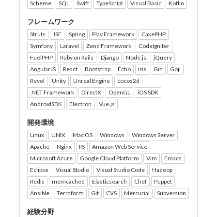
Scheme
SQL
Swift
TypeScript
Visual Basic
Kotlin
フレームワーク
Struts
JSF
Spring
Play Framework
CakePHP
Symfony
Laravel
Zend Framework
CodeIgniter
FuelPHP
Ruby on Rails
Django
Node.js
jQuery
AngularJS
React
Bootstrap
Echo
iris
Gin
Goji
Revel
Unity
Unreal Engine
cocos2d
.NET Framework
DirectX
OpenGL
iOS SDK
AndroidSDK
Electron
Vue.js
開発環境
Linux
UNIX
Mac OS
Windows
Windows Server
Apache
Nginx
IIS
Amazon Web Service
Microsoft Azure
Google Cloud Platform
Vim
Emacs
Eclipse
Visual Studio
Visual Studio Code
Hadoop
Redis
memcached
Elasticsearch
Chef
Puppet
Ansible
Terraform
Git
CVS
Mercurial
Subversion
経験分野