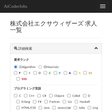
AtCoderJobs
株式会社エクサウィザーズ 求人
一覧
詳細検索
要求ランク
ⒶAlgorithm
ⒽHeuristic
F
E
D
C
B
A
S
SS
SSS
プログラミング言語
C
C++
C#
Clojure
Cobol
D
Erlang
F#
Fortran
Go
Haskell
HTML/CSS
Java
Javascript
Julia
Lisp