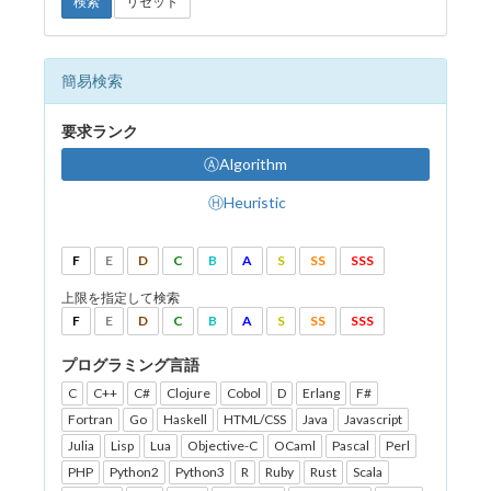
検索
リセット
簡易検索
要求ランク
ⒶAlgorithm
ⒽHeuristic
F
E
D
C
B
A
S
SS
SSS
上限を指定して検索
F
E
D
C
B
A
S
SS
SSS
プログラミング言語
C
C++
C#
Clojure
Cobol
D
Erlang
F#
Fortran
Go
Haskell
HTML/CSS
Java
Javascript
Julia
Lisp
Lua
Objective-C
OCaml
Pascal
Perl
PHP
Python2
Python3
R
Ruby
Rust
Scala