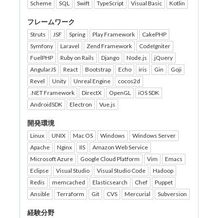
Scheme
SQL
Swift
TypeScript
Visual Basic
Kotlin
フレームワーク
Struts
JSF
Spring
Play Framework
CakePHP
Symfony
Laravel
Zend Framework
CodeIgniter
FuelPHP
Ruby on Rails
Django
Node.js
jQuery
AngularJS
React
Bootstrap
Echo
iris
Gin
Goji
Revel
Unity
Unreal Engine
cocos2d
.NET Framework
DirectX
OpenGL
iOS SDK
AndroidSDK
Electron
Vue.js
開発環境
Linux
UNIX
Mac OS
Windows
Windows Server
Apache
Nginx
IIS
Amazon Web Service
Microsoft Azure
Google Cloud Platform
Vim
Emacs
Eclipse
Visual Studio
Visual Studio Code
Hadoop
Redis
memcached
Elasticsearch
Chef
Puppet
Ansible
Terraform
Git
CVS
Mercurial
Subversion
経験分野