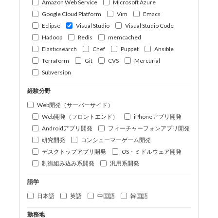
Amazon Web Service
Microsoft Azure
Google Cloud Platform
Vim
Emacs
Eclipse
Visual Studio
Visual Studio Code
Hadoop
Redis
memcached
Elasticsearch
Chef
Puppet
Ansible
Terraform
Git
CVS
Mercurial
Subversion
経験分野
Web開発（サーバーサイド）
Web開発（フロントエンド）
iPhoneアプリ開発
Androidアプリ開発
フィーチャーフォンアプリ開発
研究開発
コンシューマーゲーム開発
デスクトップアプリ開発
OS・ミドルウェア開発
制御組み込み系開発
汎用系開発
語学
日本語
英語
中国語
韓国語
勤務地