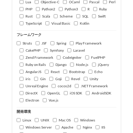
Lua
Objective-C
OCaml
Pascal
Perl
PHP
Python2
Python3
R
Ruby
Rust
Scala
Scheme
SQL
Swift
TypeScript
Visual Basic
Kotlin
フレームワーク
Struts
JSF
Spring
Play Framework
CakePHP
Symfony
Laravel
Zend Framework
CodeIgniter
FuelPHP
Ruby on Rails
Django
Node.js
jQuery
AngularJS
React
Bootstrap
Echo
iris
Gin
Goji
Revel
Unity
Unreal Engine
cocos2d
.NET Framework
DirectX
OpenGL
iOS SDK
AndroidSDK
Electron
Vue.js
開発環境
Linux
UNIX
Mac OS
Windows
Windows Server
Apache
Nginx
IIS