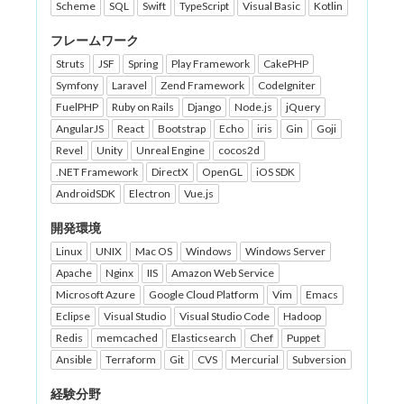
Scheme
SQL
Swift
TypeScript
Visual Basic
Kotlin
フレームワーク
Struts
JSF
Spring
Play Framework
CakePHP
Symfony
Laravel
Zend Framework
CodeIgniter
FuelPHP
Ruby on Rails
Django
Node.js
jQuery
AngularJS
React
Bootstrap
Echo
iris
Gin
Goji
Revel
Unity
Unreal Engine
cocos2d
.NET Framework
DirectX
OpenGL
iOS SDK
AndroidSDK
Electron
Vue.js
開発環境
Linux
UNIX
Mac OS
Windows
Windows Server
Apache
Nginx
IIS
Amazon Web Service
Microsoft Azure
Google Cloud Platform
Vim
Emacs
Eclipse
Visual Studio
Visual Studio Code
Hadoop
Redis
memcached
Elasticsearch
Chef
Puppet
Ansible
Terraform
Git
CVS
Mercurial
Subversion
経験分野