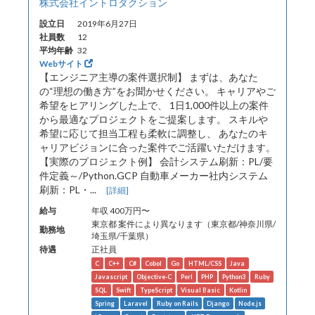
株式会社イントロダクション
設立日
2019年6月27日
社員数
12
平均年齢
32
Webサイト
【エンジニア主導の案件選択制】 まずは、あなた
の“理想の働き方”をお聞かせください。 キャリアやご
希望をヒアリングした上で、 1日1,000件以上の案件
から最適なプロジェクトをご提案します。 スキルや
希望に応じて担当工程も柔軟に調整し、 あなたのキ
ャリアビジョンに合った案件でご活躍いただけます。
【実際のプロジェクト例】 会計システム刷新：PL/要
件定義～/Python.GCP 自動車メーカー社内システム
刷新：PL・...
[詳細]
給与
年収 400万円〜
東京都 案件により異なります（東京都/神奈川県/
勤務地
埼玉県/千葉県）
待遇
正社員
C
C++
C#
Cobol
Go
HTML/CSS
Java
Javascript
Objective-C
Perl
PHP
Python3
Ruby
SQL
Swift
TypeScript
Visual Basic
Kotlin
Spring
Laravel
Ruby on Rails
Django
Node.js