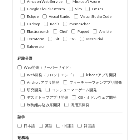
Amazon Web Service
Microsoft Azure
Google Cloud Platform
Vim
Emacs
Eclipse
Visual Studio
Visual Studio Code
Hadoop
Redis
memcached
Elasticsearch
Chef
Puppet
Ansible
Terraform
Git
CVS
Mercurial
Subversion
経験分野
Web開発（サーバーサイド）
Web開発（フロントエンド）
iPhoneアプリ開発
Androidアプリ開発
フィーチャーフォンアプリ開発
研究開発
コンシューマーゲーム開発
デスクトップアプリ開発
OS・ミドルウェア開発
制御組み込み系開発
汎用系開発
語学
日本語
英語
中国語
韓国語
勤務地