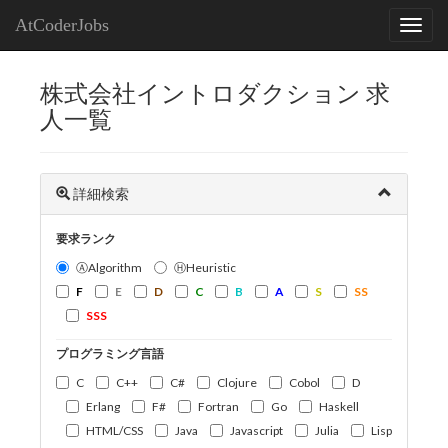
AtCoderJobs
株式会社イントロダクション 求
人一覧
詳細検索
要求ランク
ⒶAlgorithm
ⒽHeuristic
F
E
D
C
B
A
S
SS
SSS
プログラミング言語
C
C++
C#
Clojure
Cobol
D
Erlang
F#
Fortran
Go
Haskell
HTML/CSS
Java
Javascript
Julia
Lisp