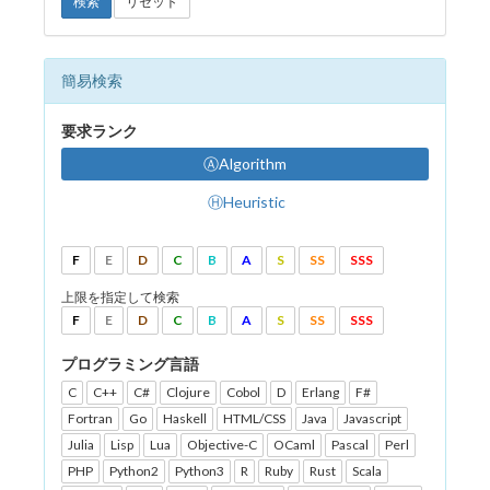
検索
リセット
簡易検索
要求ランク
ⒶAlgorithm
ⒽHeuristic
F
E
D
C
B
A
S
SS
SSS
上限を指定して検索
F
E
D
C
B
A
S
SS
SSS
プログラミング言語
C
C++
C#
Clojure
Cobol
D
Erlang
F#
Fortran
Go
Haskell
HTML/CSS
Java
Javascript
Julia
Lisp
Lua
Objective-C
OCaml
Pascal
Perl
PHP
Python2
Python3
R
Ruby
Rust
Scala