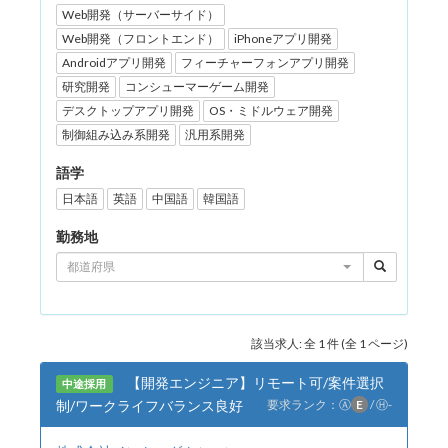
Web開発（サーバーサイド）
Web開発（フロントエンド）
iPhoneアプリ開発
Androidアプリ開発
フィーチャーフォンアプリ開発
研究開発
コンシューマーゲーム開発
デスクトップアプリ開発
OS・ミドルウェア開発
制御組み込み系開発
汎用系開発
語学
日本語
英語
中国語
韓国語
勤務地
都道府県
該当求人: 全 1 件 (全 1 ページ)
【開発エンジニア】リモート可/案件選択
中途採用
制/ワークライフバランス良好
要求ランク：
Ⓐ
E
/
Ⓗ
-