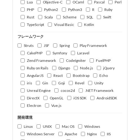
Lua
Objective-C
OCaml
Pascal
Perl
PHP
Python2
Python3
R
Ruby
Rust
Scala
Scheme
SQL
Swift
TypeScript
Visual Basic
Kotlin
フレームワーク
Struts
JSF
Spring
Play Framework
CakePHP
Symfony
Laravel
Zend Framework
CodeIgniter
FuelPHP
Ruby on Rails
Django
Node.js
jQuery
AngularJS
React
Bootstrap
Echo
iris
Gin
Goji
Revel
Unity
Unreal Engine
cocos2d
.NET Framework
DirectX
OpenGL
iOS SDK
AndroidSDK
Electron
Vue.js
開発環境
Linux
UNIX
Mac OS
Windows
Windows Server
Apache
Nginx
IIS