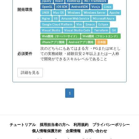
jQuery
React
Bootstrap
.NET Framework
OpenGL
iOS SDK
AndroidSDK
Vue.js
Linux
開発環境
UNIX
Mac OS
Windows
Windows Server
Apache
Nginx
IIS
Amazon Web Service
Microsoft Azure
Google Cloud Platform
Vim
Emacs
Eclipse
Visual Studio
Visual Studio Code
Terraform
Git
Web開発（サーバーサイド）
Web開発（フロントエンド）
iPhoneアプリ開発
Androidアプリ開発
日本語
次のどちらにもあてはまる方 ・PGまたはSEとし
必須要件
ての実務経験 ・経験目安２年以上または一人称
で開発ができるスキルレベルであること
詳細を見る
1
チュートリアル
採用担当者の方へ
利用規約
プライバシーポリシー
個人情報保護方針
企業情報
お問い合わせ