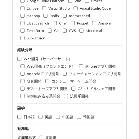
Google Cloud Platform
Vim
Emacs
Eclipse
Visual Studio
Visual Studio Code
Hadoop
Redis
memcached
Elasticsearch
Chef
Puppet
Ansible
Terraform
Git
CVS
Mercurial
Subversion
経験分野
Web開発（サーバーサイド）
Web開発（フロントエンド）
iPhoneアプリ開発
Androidアプリ開発
フィーチャーフォンアプリ開発
研究開発
コンシューマーゲーム開発
デスクトップアプリ開発
OS・ミドルウェア開発
制御組み込み系開発
汎用系開発
語学
日本語
英語
中国語
韓国語
勤務地
北海道地方
北海道