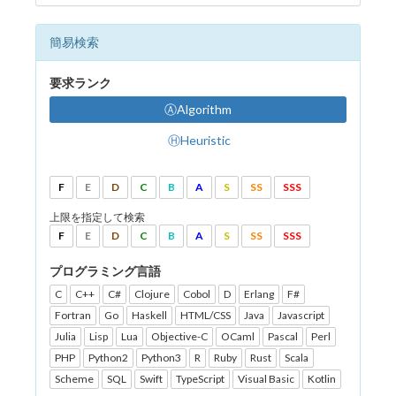
簡易検索
要求ランク
ⒶAlgorithm
ⒽHeuristic
F
E
D
C
B
A
S
SS
SSS
上限を指定して検索
F
E
D
C
B
A
S
SS
SSS
プログラミング言語
C
C++
C#
Clojure
Cobol
D
Erlang
F#
Fortran
Go
Haskell
HTML/CSS
Java
Javascript
Julia
Lisp
Lua
Objective-C
OCaml
Pascal
Perl
PHP
Python2
Python3
R
Ruby
Rust
Scala
Scheme
SQL
Swift
TypeScript
Visual Basic
Kotlin