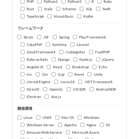
PHP
Python2
Python3
R
Ruby
Rust
Scala
Scheme
SQL
Swift
TypeScript
Visual Basic
Kotlin
フレームワーク
Struts
JSF
Spring
Play Framework
CakePHP
Symfony
Laravel
Zend Framework
CodeIgniter
FuelPHP
Ruby on Rails
Django
Node.js
jQuery
AngularJS
React
Bootstrap
Echo
iris
Gin
Goji
Revel
Unity
Unreal Engine
cocos2d
.NET Framework
DirectX
OpenGL
iOS SDK
AndroidSDK
Electron
Vue.js
開発環境
Linux
UNIX
Mac OS
Windows
Windows Server
Apache
Nginx
IIS
Amazon Web Service
Microsoft Azure