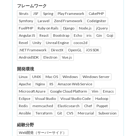
フレームワーク
Struts
JSF
Spring
Play Framework
CakePHP
Symfony
Laravel
Zend Framework
CodeIgniter
FuelPHP
Ruby on Rails
Django
Node.js
jQuery
AngularJS
React
Bootstrap
Echo
iris
Gin
Goji
Revel
Unity
Unreal Engine
cocos2d
.NET Framework
DirectX
OpenGL
iOS SDK
AndroidSDK
Electron
Vue.js
開発環境
Linux
UNIX
Mac OS
Windows
Windows Server
Apache
Nginx
IIS
Amazon Web Service
Microsoft Azure
Google Cloud Platform
Vim
Emacs
Eclipse
Visual Studio
Visual Studio Code
Hadoop
Redis
memcached
Elasticsearch
Chef
Puppet
Ansible
Terraform
Git
CVS
Mercurial
Subversion
経験分野
Web開発（サーバーサイド）