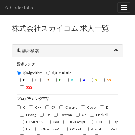
AtCoderJobs
株式会社スカイコム 求人一覧
詳細検索
要求ランク
ⒶAlgorithm
ⒽHeuristic
F
E
D
C
B
A
S
SS
SSS
プログラミング言語
C
C++
C#
Clojure
Cobol
D
Erlang
F#
Fortran
Go
Haskell
HTML/CSS
Java
Javascript
Julia
Lisp
Lua
Objective-C
OCaml
Pascal
Perl