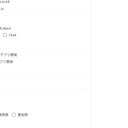
ocos2d
.js
Eclipse
Chef
idアプリ開発
プリ開発
静岡県
愛知県