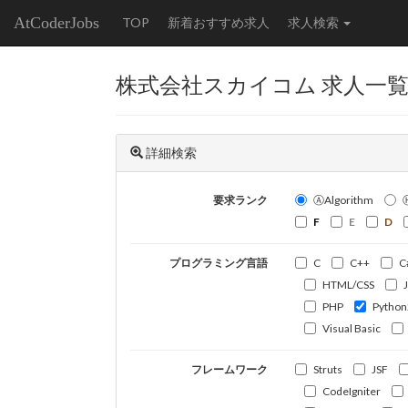
AtCoderJobs
TOP
新着おすすめ求人
求人検索
株式会社スカイコム 求人一
詳細検索
要求ランク
ⒶAlgorithm
F
E
D
プログラミング言語
C
C++
C
HTML/CSS
PHP
Python
Visual Basic
フレームワーク
Struts
JSF
CodeIgniter