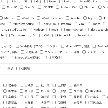
cho
iris
Gin
Goji
Revel
Unity
Unreal Engine
c
DirectX
OpenGL
iOS SDK
AndroidSDK
Electron
Vue
Mac OS
Windows
Windows Server
Apache
Nginx
IIS
vice
Microsoft Azure
Google Cloud Platform
Vim
Emacs
Visual Studio Code
Hadoop
Redis
memcached
Elasticsearch
ble
Terraform
Git
CVS
Mercurial
Subversion
ーサイド）
Web開発（フロントエンド）
iPhoneアプリ開発
Andro
ォンアプリ開発
研究開発
コンシューマーゲーム開発
デスクトップア
ア開発
制御組み込み系開発
汎用系開発
中国語
韓国語
道
県
岩手県
宮城県
秋田県
山形県
福島県
県
栃木県
群馬県
埼玉県
千葉県
東京都
神奈川県
県
富山県
石川県
福井県
山梨県
長野県
岐阜県
県
滋賀県
京都府
大阪府
兵庫県
奈良県
和歌山県