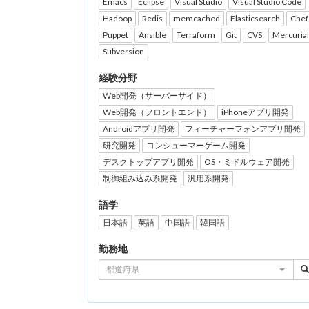
Emacs
Eclipse
Visual Studio
Visual Studio Code
Hadoop
Redis
memcached
Elasticsearch
Chef
Puppet
Ansible
Terraform
Git
CVS
Mercurial
Subversion
経験分野
Web開発（サーバーサイド）
Web開発（フロントエンド）
iPhoneアプリ開発
Androidアプリ開発
フィーチャーフォンアプリ開発
研究開発
コンシューマーゲーム開発
デスクトップアプリ開発
OS・ミドルウェア開発
制御組み込み系開発
汎用系開発
語学
日本語
英語
中国語
韓国語
勤務地
都道府県