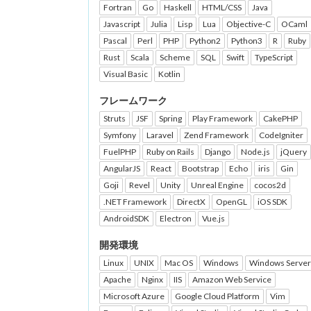
Fortran
Go
Haskell
HTML/CSS
Java
Javascript
Julia
Lisp
Lua
Objective-C
OCaml
Pascal
Perl
PHP
Python2
Python3
R
Ruby
Rust
Scala
Scheme
SQL
Swift
TypeScript
Visual Basic
Kotlin
フレームワーク
Struts
JSF
Spring
Play Framework
CakePHP
Symfony
Laravel
Zend Framework
CodeIgniter
FuelPHP
Ruby on Rails
Django
Node.js
jQuery
AngularJS
React
Bootstrap
Echo
iris
Gin
Goji
Revel
Unity
Unreal Engine
cocos2d
.NET Framework
DirectX
OpenGL
iOS SDK
AndroidSDK
Electron
Vue.js
開発環境
Linux
UNIX
Mac OS
Windows
Windows Server
Apache
Nginx
IIS
Amazon Web Service
Microsoft Azure
Google Cloud Platform
Vim