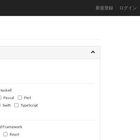
新規登録
ログイン
Haskell
Pascal
Perl
Swift
TypeScript
d Framework
React