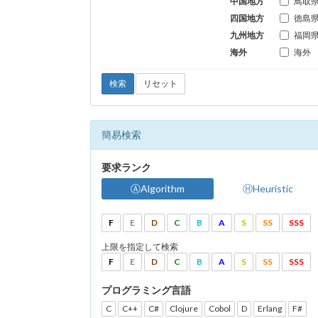
中国地方
鳥取
四国地方
徳島
九州地方
福岡
海外
海外
検索
リセット
簡易検索
要求ランク
ⒶAlgorithm
ⒽHeuristic
F
E
D
C
B
A
S
SS
SSS
上限を指定して検索
F
E
D
C
B
A
S
SS
SSS
プログラミング言語
C
C++
C#
Clojure
Cobol
D
Erlang
F#