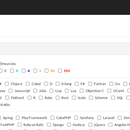
覧
ⒽHeuristic
C
B
A
S
SS
SSS
#
Clojure
Cobol
D
Erlang
F#
Fortran
Go
Java
Javascript
Julia
Lisp
Lua
Objective-C
OCaml
2
Python3
R
Ruby
Rust
Scala
Scheme
SQL
Kotlin
Spring
Play Framework
CakePHP
Symfony
Laravel
Zen
FuelPHP
Ruby on Rails
Django
Node.js
jQuery
AngularJS