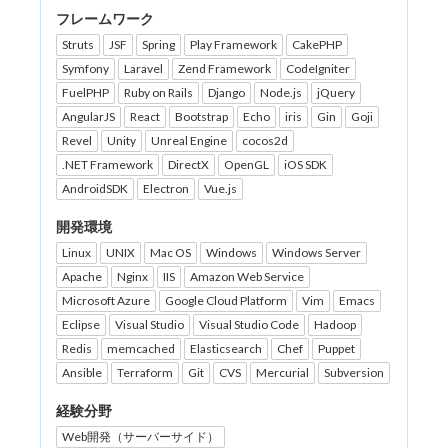
フレームワーク
Struts
JSF
Spring
Play Framework
CakePHP
Symfony
Laravel
Zend Framework
CodeIgniter
FuelPHP
Ruby on Rails
Django
Node.js
jQuery
AngularJS
React
Bootstrap
Echo
iris
Gin
Goji
Revel
Unity
Unreal Engine
cocos2d
.NET Framework
DirectX
OpenGL
iOS SDK
AndroidSDK
Electron
Vue.js
開発環境
Linux
UNIX
Mac OS
Windows
Windows Server
Apache
Nginx
IIS
Amazon Web Service
Microsoft Azure
Google Cloud Platform
Vim
Emacs
Eclipse
Visual Studio
Visual Studio Code
Hadoop
Redis
memcached
Elasticsearch
Chef
Puppet
Ansible
Terraform
Git
CVS
Mercurial
Subversion
経験分野
Web開発（サーバーサイド）