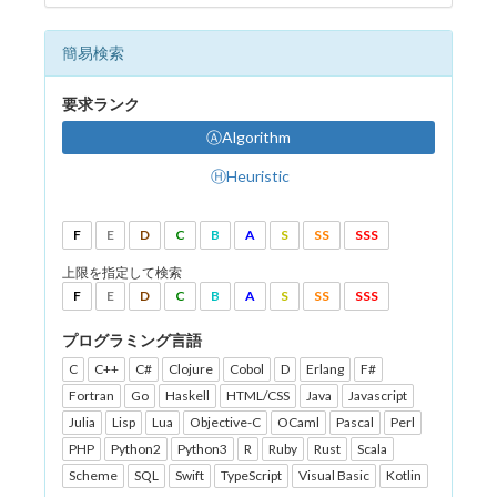
簡易検索
要求ランク
ⒶAlgorithm
ⒽHeuristic
F
E
D
C
B
A
S
SS
SSS
上限を指定して検索
F
E
D
C
B
A
S
SS
SSS
プログラミング言語
C
C++
C#
Clojure
Cobol
D
Erlang
F#
Fortran
Go
Haskell
HTML/CSS
Java
Javascript
Julia
Lisp
Lua
Objective-C
OCaml
Pascal
Perl
PHP
Python2
Python3
R
Ruby
Rust
Scala
Scheme
SQL
Swift
TypeScript
Visual Basic
Kotlin