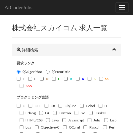
AtCoderJobs
株式会社スカイコム 求人一覧
詳細検索
要求ランク
ⒶAlgorithm
ⒽHeuristic
F
E
D
C
B
A
S
SS
SSS
プログラミング言語
C
C++
C#
Clojure
Cobol
D
Erlang
F#
Fortran
Go
Haskell
HTML/CSS
Java
Javascript
Julia
Lisp
Lua
Objective-C
OCaml
Pascal
Perl