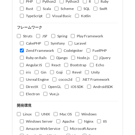
PHP
Python2
Python3
R
Ruby
Rust
Scala
Scheme
SQL
Swift
TypeScript
Visual Basic
Kotlin
フレームワーク
Struts
JSF
Spring
Play Framework
CakePHP
Symfony
Laravel
Zend Framework
CodeIgniter
FuelPHP
Ruby on Rails
Django
Node.js
jQuery
AngularJS
React
Bootstrap
Echo
iris
Gin
Goji
Revel
Unity
Unreal Engine
cocos2d
.NET Framework
DirectX
OpenGL
iOS SDK
AndroidSDK
Electron
Vue.js
開発環境
Linux
UNIX
Mac OS
Windows
Windows Server
Apache
Nginx
IIS
Amazon Web Service
Microsoft Azure