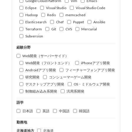
Google Cloud Platform
Vim
Emacs
Eclipse
Visual Studio
Visual Studio Code
Hadoop
Redis
memcached
Elasticsearch
Chef
Puppet
Ansible
Terraform
Git
CVS
Mercurial
Subversion
経験分野
Web開発（サーバーサイド）
Web開発（フロントエンド）
iPhoneアプリ開発
Androidアプリ開発
フィーチャーフォンアプリ開発
研究開発
コンシューマーゲーム開発
デスクトップアプリ開発
OS・ミドルウェア開発
制御組み込み系開発
汎用系開発
語学
日本語
英語
中国語
韓国語
勤務地
北海道地方
北海道