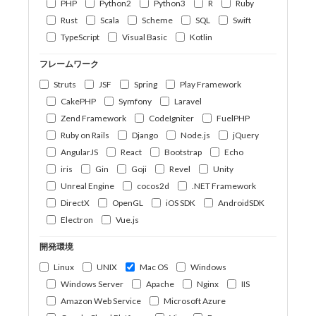
PHP
Python2
Python3
R
Ruby
Rust
Scala
Scheme
SQL
Swift
TypeScript
Visual Basic
Kotlin
フレームワーク
Struts
JSF
Spring
Play Framework
CakePHP
Symfony
Laravel
Zend Framework
CodeIgniter
FuelPHP
Ruby on Rails
Django
Node.js
jQuery
AngularJS
React
Bootstrap
Echo
iris
Gin
Goji
Revel
Unity
Unreal Engine
cocos2d
.NET Framework
DirectX
OpenGL
iOS SDK
AndroidSDK
Electron
Vue.js
開発環境
Linux
UNIX
Mac OS
Windows
Windows Server
Apache
Nginx
IIS
Amazon Web Service
Microsoft Azure