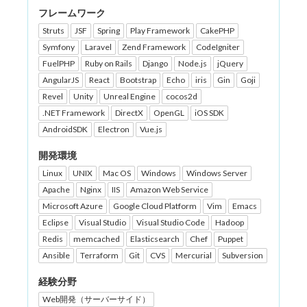
フレームワーク
Struts
JSF
Spring
Play Framework
CakePHP
Symfony
Laravel
Zend Framework
CodeIgniter
FuelPHP
Ruby on Rails
Django
Node.js
jQuery
AngularJS
React
Bootstrap
Echo
iris
Gin
Goji
Revel
Unity
Unreal Engine
cocos2d
.NET Framework
DirectX
OpenGL
iOS SDK
AndroidSDK
Electron
Vue.js
開発環境
Linux
UNIX
Mac OS
Windows
Windows Server
Apache
Nginx
IIS
Amazon Web Service
Microsoft Azure
Google Cloud Platform
Vim
Emacs
Eclipse
Visual Studio
Visual Studio Code
Hadoop
Redis
memcached
Elasticsearch
Chef
Puppet
Ansible
Terraform
Git
CVS
Mercurial
Subversion
経験分野
Web開発（サーバーサイド）