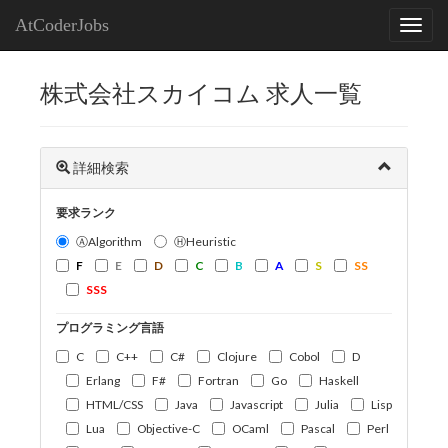
AtCoderJobs
株式会社スカイコム 求人一覧
詳細検索
要求ランク
ⒶAlgorithm
ⒽHeuristic
F
E
D
C
B
A
S
SS
SSS
プログラミング言語
C
C++
C#
Clojure
Cobol
D
Erlang
F#
Fortran
Go
Haskell
HTML/CSS
Java
Javascript
Julia
Lisp
Lua
Objective-C
OCaml
Pascal
Perl