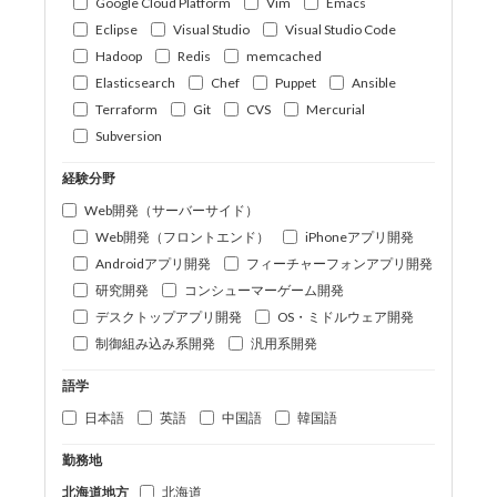
Google Cloud Platform
Vim
Emacs
Eclipse
Visual Studio
Visual Studio Code
Hadoop
Redis
memcached
Elasticsearch
Chef
Puppet
Ansible
Terraform
Git
CVS
Mercurial
Subversion
経験分野
Web開発（サーバーサイド）
Web開発（フロントエンド）
iPhoneアプリ開発
Androidアプリ開発
フィーチャーフォンアプリ開発
研究開発
コンシューマーゲーム開発
デスクトップアプリ開発
OS・ミドルウェア開発
制御組み込み系開発
汎用系開発
語学
日本語
英語
中国語
韓国語
勤務地
北海道地方
北海道