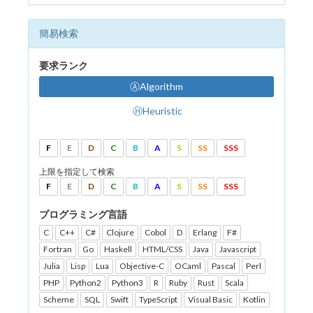
簡易検索
要求ランク
ⒶAlgorithm
ⒽHeuristic
F
E
D
C
B
A
S
SS
SSS
上限を指定して検索
F
E
D
C
B
A
S
SS
SSS
プログラミング言語
C
C++
C#
Clojure
Cobol
D
Erlang
F#
Fortran
Go
Haskell
HTML/CSS
Java
Javascript
Julia
Lisp
Lua
Objective-C
OCaml
Pascal
Perl
PHP
Python2
Python3
R
Ruby
Rust
Scala
Scheme
SQL
Swift
TypeScript
Visual Basic
Kotlin