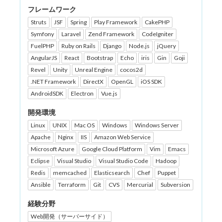
フレームワーク
Struts
JSF
Spring
Play Framework
CakePHP
Symfony
Laravel
Zend Framework
CodeIgniter
FuelPHP
Ruby on Rails
Django
Node.js
jQuery
AngularJS
React
Bootstrap
Echo
iris
Gin
Goji
Revel
Unity
Unreal Engine
cocos2d
.NET Framework
DirectX
OpenGL
iOS SDK
AndroidSDK
Electron
Vue.js
開発環境
Linux
UNIX
Mac OS
Windows
Windows Server
Apache
Nginx
IIS
Amazon Web Service
Microsoft Azure
Google Cloud Platform
Vim
Emacs
Eclipse
Visual Studio
Visual Studio Code
Hadoop
Redis
memcached
Elasticsearch
Chef
Puppet
Ansible
Terraform
Git
CVS
Mercurial
Subversion
経験分野
Web開発（サーバーサイド）