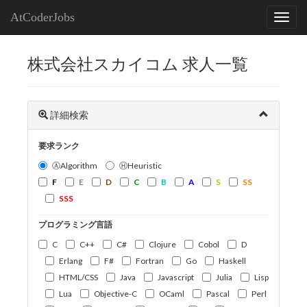
AtCoderJobs
株式会社スカイコム 求人一覧
詳細検索
要求ランク
ⒶAlgorithm
ⒽHeuristic
F
E
D
C
B
A
S
SS
SSS
プログラミング言語
C
C++
C#
Clojure
Cobol
D
Erlang
F#
Fortran
Go
Haskell
HTML/CSS
Java
Javascript
Julia
Lisp
Lua
Objective-C
OCaml
Pascal
Perl