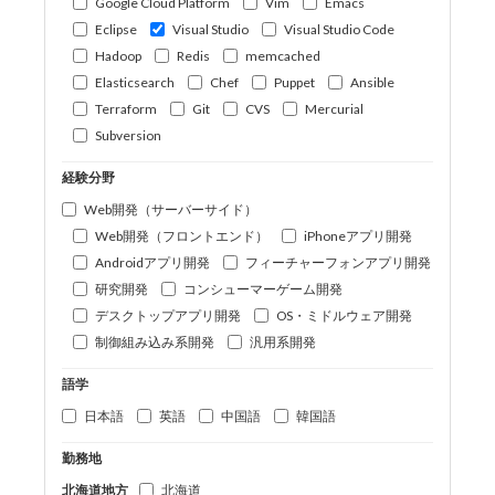
Google Cloud Platform
Vim
Emacs
Eclipse
Visual Studio
Visual Studio Code
Hadoop
Redis
memcached
Elasticsearch
Chef
Puppet
Ansible
Terraform
Git
CVS
Mercurial
Subversion
経験分野
Web開発（サーバーサイド）
Web開発（フロントエンド）
iPhoneアプリ開発
Androidアプリ開発
フィーチャーフォンアプリ開発
研究開発
コンシューマーゲーム開発
デスクトップアプリ開発
OS・ミドルウェア開発
制御組み込み系開発
汎用系開発
語学
日本語
英語
中国語
韓国語
勤務地
北海道地方
北海道