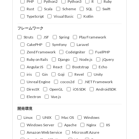
PHP
Python2
Python3
R
Ruby
Rust
Scala
Scheme
SQL
Swift
TypeScript
Visual Basic
Kotlin
フレームワーク
Struts
JSF
Spring
Play Framework
CakePHP
Symfony
Laravel
Zend Framework
CodeIgniter
FuelPHP
Ruby on Rails
Django
Node.js
jQuery
AngularJS
React
Bootstrap
Echo
iris
Gin
Goji
Revel
Unity
Unreal Engine
cocos2d
.NET Framework
DirectX
OpenGL
iOS SDK
AndroidSDK
Electron
Vue.js
開発環境
Linux
UNIX
Mac OS
Windows
Windows Server
Apache
Nginx
IIS
Amazon Web Service
Microsoft Azure