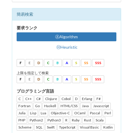
簡易検索
要求ランク
ⒶAlgorithm
ⒽHeuristic
F
E
D
C
B
A
S
SS
SSS
上限を指定して検索
F
E
D
C
B
A
S
SS
SSS
プログラミング言語
C
C++
C#
Clojure
Cobol
D
Erlang
F#
Fortran
Go
Haskell
HTML/CSS
Java
Javascript
Julia
Lisp
Lua
Objective-C
OCaml
Pascal
Perl
PHP
Python2
Python3
R
Ruby
Rust
Scala
Scheme
SQL
Swift
TypeScript
Visual Basic
Kotlin