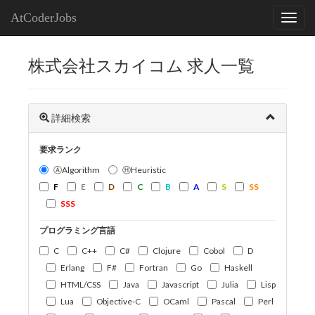
AtCoderJobs
株式会社スカイコム 求人一覧
詳細検索
要求ランク
ⒶAlgorithm
ⒽHeuristic
F
E
D
C
B
A
S
SS
SSS
プログラミング言語
C
C++
C#
Clojure
Cobol
D
Erlang
F#
Fortran
Go
Haskell
HTML/CSS
Java
Javascript
Julia
Lisp
Lua
Objective-C
OCaml
Pascal
Perl