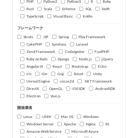
PHP
Python2
Python3
R
Ruby
Rust
Scala
Scheme
SQL
Swift
TypeScript
Visual Basic
Kotlin
フレームワーク
Struts
JSF
Spring
Play Framework
CakePHP
Symfony
Laravel
Zend Framework
CodeIgniter
FuelPHP
Ruby on Rails
Django
Node.js
jQuery
AngularJS
React
Bootstrap
Echo
iris
Gin
Goji
Revel
Unity
Unreal Engine
cocos2d
.NET Framework
DirectX
OpenGL
iOS SDK
AndroidSDK
Electron
Vue.js
開発環境
Linux
UNIX
Mac OS
Windows
Windows Server
Apache
Nginx
IIS
Amazon Web Service
Microsoft Azure