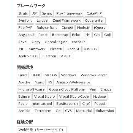
フレームワーク
Struts
JSF
Spring
Play Framework
CakePHP
Symfony
Laravel
Zend Framework
CodeIgniter
FuelPHP
Ruby on Rails
Django
Node.js
jQuery
AngularJS
React
Bootstrap
Echo
iris
Gin
Goji
Revel
Unity
Unreal Engine
cocos2d
.NET Framework
DirectX
OpenGL
iOS SDK
AndroidSDK
Electron
Vue.js
開発環境
Linux
UNIX
Mac OS
Windows
Windows Server
Apache
Nginx
IIS
Amazon Web Service
Microsoft Azure
Google Cloud Platform
Vim
Emacs
Eclipse
Visual Studio
Visual Studio Code
Hadoop
Redis
memcached
Elasticsearch
Chef
Puppet
Ansible
Terraform
Git
CVS
Mercurial
Subversion
経験分野
Web開発（サーバーサイド）