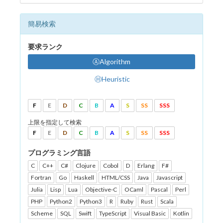
簡易検索
要求ランク
ⒶAlgorithm
ⒽHeuristic
F
E
D
C
B
A
S
SS
SSS
上限を指定して検索
F
E
D
C
B
A
S
SS
SSS
プログラミング言語
C
C++
C#
Clojure
Cobol
D
Erlang
F#
Fortran
Go
Haskell
HTML/CSS
Java
Javascript
Julia
Lisp
Lua
Objective-C
OCaml
Pascal
Perl
PHP
Python2
Python3
R
Ruby
Rust
Scala
Scheme
SQL
Swift
TypeScript
Visual Basic
Kotlin