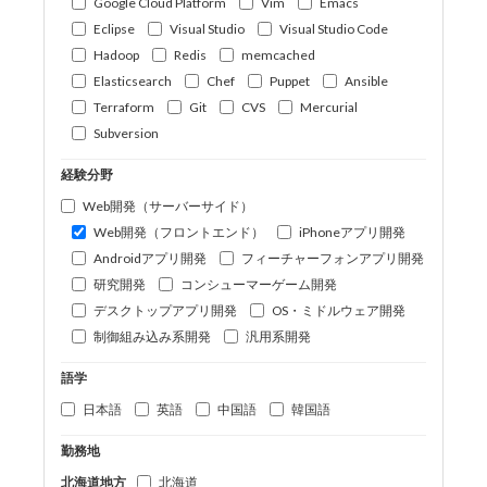
Google Cloud Platform
Vim
Emacs
Eclipse
Visual Studio
Visual Studio Code
Hadoop
Redis
memcached
Elasticsearch
Chef
Puppet
Ansible
Terraform
Git
CVS
Mercurial
Subversion
経験分野
Web開発（サーバーサイド）
Web開発（フロントエンド）
iPhoneアプリ開発
Androidアプリ開発
フィーチャーフォンアプリ開発
研究開発
コンシューマーゲーム開発
デスクトップアプリ開発
OS・ミドルウェア開発
制御組み込み系開発
汎用系開発
語学
日本語
英語
中国語
韓国語
勤務地
北海道地方
北海道