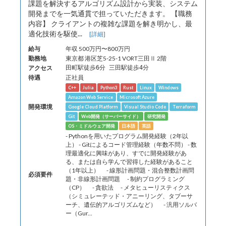
課題を解決するアルゴリズム設計から実装、システム
開発までを一気通貫で担っていただきます。 【職務
内容】 クライアントの複雑な課題を解き明かし、最
適化技術を駆使...
[詳細]
給与
年収 500万円〜800万円
勤務地
東京都 港区芝5-25-1 VORT三田Ⅱ 2階
アクセス
田町駅徒歩6分 三田駅徒歩4分
待遇
正社員
C++
Julia
Python3
Rust
Linux
Windows
Amazon Web Service
Microsoft Azure
開発環境
Google Cloud Platform
Visual Studio Code
Terraform
Git
Web開発（サーバーサイド）
研究開発
OS・ミドルウェア開発
日本語
英語
- Pythonを用いたプログラム開発経験（2年以
上） - Gitによるコード管理経験（年数不問） - 数
理最適化に興味があり、すでに開発経験があ
る、または自ら学んで習得した経験があること
（1年以上） - 線形計画問題・混合整数計画問
必須要件
題・非線形計画問題 - 制約プログラミング
（CP） - 貪欲法 - メタヒューリスティクス
（シミュレーテッド・アニーリング、タブーサ
ーチ、遺伝的アルゴリズムなど） - 汎用ソルバ
ー（Gur...