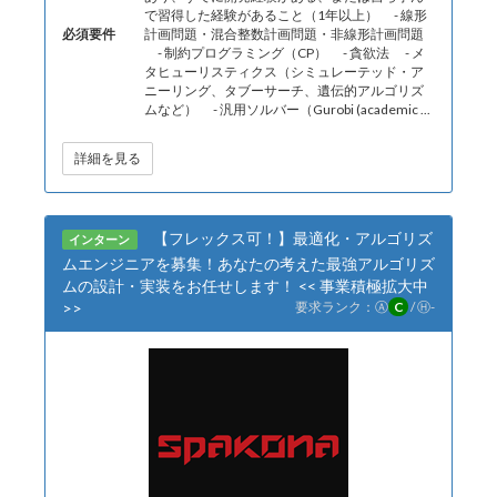
で習得した経験があること（1年以上） - 線形
必須要件
計画問題・混合整数計画問題・非線形計画問題
- 制約プログラミング（CP） - 貪欲法 - メ
タヒューリスティクス（シミュレーテッド・ア
ニーリング、タブーサーチ、遺伝的アルゴリズ
ムなど） - 汎用ソルバー（Gurobi (academic ...
詳細を見る
【フレックス可！】最適化・アルゴリズ
インターン
ムエンジニアを募集！あなたの考えた最強アルゴリズ
ムの設計・実装をお任せします！ << 事業積極拡大中
>>
要求ランク：
Ⓐ
C
/
Ⓗ
-