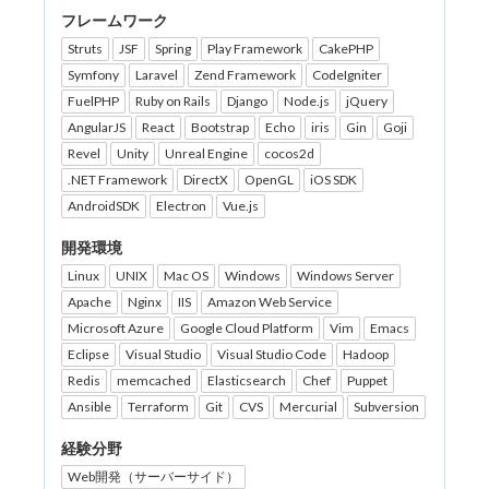
フレームワーク
Struts
JSF
Spring
Play Framework
CakePHP
Symfony
Laravel
Zend Framework
CodeIgniter
FuelPHP
Ruby on Rails
Django
Node.js
jQuery
AngularJS
React
Bootstrap
Echo
iris
Gin
Goji
Revel
Unity
Unreal Engine
cocos2d
.NET Framework
DirectX
OpenGL
iOS SDK
AndroidSDK
Electron
Vue.js
開発環境
Linux
UNIX
Mac OS
Windows
Windows Server
Apache
Nginx
IIS
Amazon Web Service
Microsoft Azure
Google Cloud Platform
Vim
Emacs
Eclipse
Visual Studio
Visual Studio Code
Hadoop
Redis
memcached
Elasticsearch
Chef
Puppet
Ansible
Terraform
Git
CVS
Mercurial
Subversion
経験分野
Web開発（サーバーサイド）