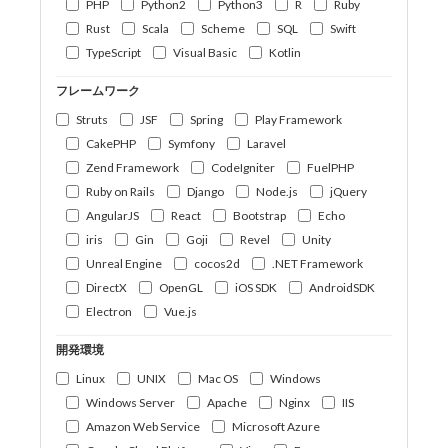
PHP
Python2
Python3
R
Ruby
Rust
Scala
Scheme
SQL
Swift
TypeScript
Visual Basic
Kotlin
フレームワーク
Struts
JSF
Spring
Play Framework
CakePHP
Symfony
Laravel
Zend Framework
CodeIgniter
FuelPHP
Ruby on Rails
Django
Node.js
jQuery
AngularJS
React
Bootstrap
Echo
iris
Gin
Goji
Revel
Unity
Unreal Engine
cocos2d
.NET Framework
DirectX
OpenGL
iOS SDK
AndroidSDK
Electron
Vue.js
開発環境
Linux
UNIX
Mac OS
Windows
Windows Server
Apache
Nginx
IIS
Amazon Web Service
Microsoft Azure