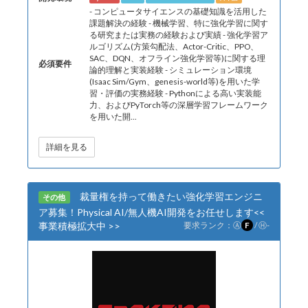
- コンピュータサイエンスの基礎知識を活用した
課題解決の経験 - 機械学習、特に強化学習に関す
る研究または実務の経験および実績 - 強化学習ア
ルゴリズム(方策勾配法、Actor-Critic、PPO、
SAC、DQN、オフライン強化学習等)に関する理
必須要件
論的理解と実装経験 - シミュレーション環境
(Isaac Sim/Gym、genesis-world等)を用いた学
習・評価の実務経験 - Pythonによる高い実装能
力、およびPyTorch等の深層学習フレームワーク
を用いた開...
詳細を見る
裁量権を持って働きたい強化学習エンジニ
その他
ア募集！Physical AI/無人機AI開発をお任せします<<
事業積極拡大中 >>
要求ランク：
Ⓐ
F
/
Ⓗ
-