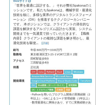
Webサイト
「世界を最適に設計する。」 それが弊社Spakonaのミ
ッションです。 私たちSpakonaは、機械学習・最適化
技術を核に、多様な業界のデジタルトランスフォーメ
ーション（DX）を推進するテクノロジーカンパニー
です。 本ポジションでは、クライアントの潜在的な
課題を解決するアルゴリズム設計から実装、システム
開発までを一気通貫で担っていただきます。 【職務
内容】 クライアントの複雑な課題を解き明かし、最
適化技術を駆使...
[詳細]
給与
年収 800万円〜1500万円
勤務地
東京都 港区芝5-25-1 VORT三田Ⅱ 2階
田町駅徒歩6分
アクセス
三田駅徒歩4分
待遇
正社員
C++
Julia
Python3
Rust
Linux
Windows
Amazon Web Service
Microsoft Azure
開発環境
Google Cloud Platform
Visual Studio Code
Terraform
Git
Web開発（サーバーサイド）
研究開発
OS・ミドルウェア開発
日本語
英語
- Pythonを用いたプログラム開発の実務経験（2
年以上） - Gitによるコード管理経験（1年以上）
- 数理最適化に興味があり、すでに実務経験があ