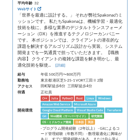
平均年齢
32
Webサイト
「世界を最適に設計する。」 それが弊社Spakonaのミ
ッションです。 私たちSpakonaは、機械学習・最適化
技術を核に、多様な業界のデジタルトランスフォーメ
ーション（DX）を推進するテクノロジーカンパニー
です。 本ポジションでは、クライアントの潜在的な
課題を解決するアルゴリズム設計から実装、システム
開発までを一気通貫で担っていただきます。 【職務
内容】 クライアントの複雑な課題を解き明かし、最
適化技術を駆使...
[詳細]
給与
年収 500万円〜800万円
勤務地
東京都 港区芝5-25-1 VORT三田Ⅱ 2階
アクセス
田町駅徒歩6分 三田駅徒歩4分
待遇
正社員
C++
Julia
Python3
Rust
Linux
Windows
Amazon Web Service
Microsoft Azure
開発環境
Google Cloud Platform
Visual Studio Code
Terraform
Git
Web開発（サーバーサイド）
研究開発
OS・ミドルウェア開発
日本語
英語
- プログラム開発経験（2年以上） - Gitによるコ
ード管理経験（年数不問） - 数理最適化に興味が
あり、すでに開発経験がある、または自ら学ん