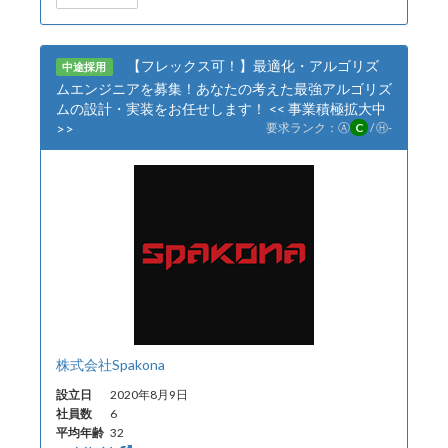
【フレックス可！】最適化・アルゴリズ
中途採用
ムエンジニアを募集！あなたの考えた最強アルゴリズ
ムの設計・実装をお任せします！ << 事業積極拡大中
>>
要求ランク：
Ⓐ
C
/
Ⓗ
-
株式会社Spakona
設立日
2020年8月9日
社員数
6
平均年齢
32