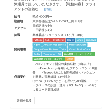
気通貫で担っていただきます。 【職務内容】 クライ
アントの複雑な...
[詳細]
給与
時給 4000円〜
勤務地
東京都 港区芝5-25-1 VORT三田Ⅱ 2階
田町駅徒歩6分
アクセス
三田駅徒歩4分
待遇
業務委託/フリーランス（1ヶ月～3年）
Python3
SQL
TypeScript
React
Linux
Windows
Nginx
Amazon Web Service
Microsoft Azure
開発環境
Google Cloud Platform
Vim
Visual Studio Code
Redis
Terraform
Git
Web開発（サーバーサイド）
Web開発（フロントエンド）
日本語
- フロントエンド開発の実務経験（3年以上）
- React,Next.jsを用いたフロントエンドUI開
発 - Typescriptによる開発経験 - バックエン
必須要件
ド開発の実務経験（3年以上） -
Python（FastAPIなど）を用いたAPI開発 - デ
ータベースの設計・運用（SQL, NoSQL） - Gitに
よるコード管理経験
詳細を見る