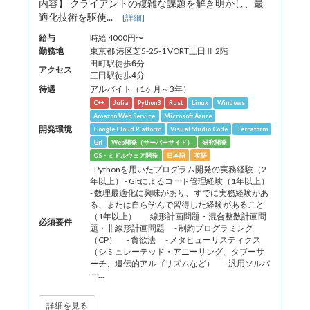
内容】 クライアントの複雑な課題を解き明かし、最
適化技術を駆使...
[詳細]
給与
時給 4000円〜
勤務地
東京都 港区芝5-25-1 VORT三田Ⅱ 2階
田町駅徒歩6分
アクセス
三田駅徒歩4分
待遇
アルバイト（1ヶ月～3年）
C++
Julia
Python3
Rust
Linux
Windows
Amazon Web Service
Microsoft Azure
開発環境
Google Cloud Platform
Visual Studio Code
Terraform
Git
Web開発（サーバーサイド）
研究開発
OS・ミドルウェア開発
日本語
英語
- Pythonを用いたプログラム開発の実務経験（2
年以上） - Gitによるコード管理経験（1年以上）
- 数理最適化に興味があり、すでに実務経験があ
る、または自ら学んで習得した経験があること
（1年以上） - 線形計画問題・混合整数計画問
必須要件
題・非線形計画問題 - 制約プログラミング
（CP） - 貪欲法 - メタヒューリスティクス
（シミュレーテッド・アニーリング、タブーサ
ーチ、遺伝的アルゴリズムなど） - 汎用ソルバ
ー...
詳細を見る