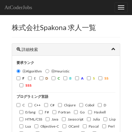
AtCoderJobs
株式会社Spakona 求人一覧
詳細検索
要求ランク
ⒶAlgorithm
ⒽHeuristic
F
E
D
C
B
A
S
SS
SSS
プログラミング言語
C
C++
C#
Clojure
Cobol
D
Erlang
F#
Fortran
Go
Haskell
HTML/CSS
Java
Javascript
Julia
Lisp
Lua
Objective-C
OCaml
Pascal
Perl