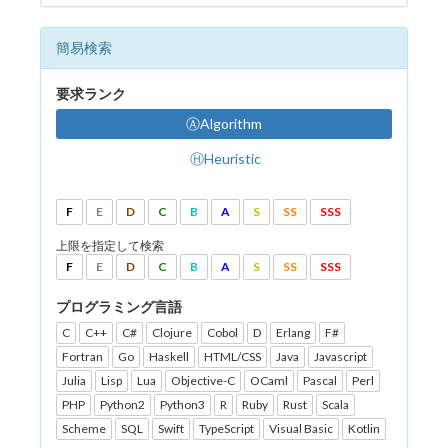
簡易検索
要求ランク
ⒶAlgorithm
ⒽHeuristic
F
E
D
C
B
A
S
SS
SSS
上限を指定して検索
F
E
D
C
B
A
S
SS
SSS
プログラミング言語
C
C++
C#
Clojure
Cobol
D
Erlang
F#
Fortran
Go
Haskell
HTML/CSS
Java
Javascript
Julia
Lisp
Lua
Objective-C
OCaml
Pascal
Perl
PHP
Python2
Python3
R
Ruby
Rust
Scala
Scheme
SQL
Swift
TypeScript
Visual Basic
Kotlin