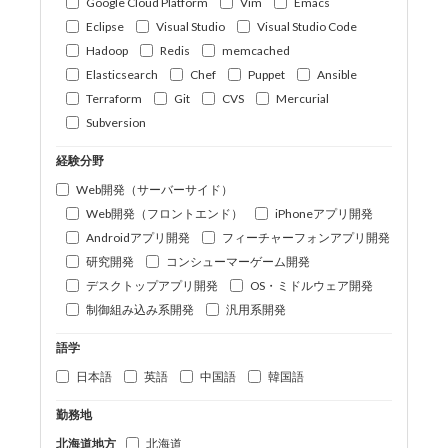
Google Cloud Platform
Vim
Emacs
Eclipse
Visual Studio
Visual Studio Code
Hadoop
Redis
memcached
Elasticsearch
Chef
Puppet
Ansible
Terraform
Git
CVS
Mercurial
Subversion
経験分野
Web開発（サーバーサイド）
Web開発（フロントエンド）
iPhoneアプリ開発
Androidアプリ開発
フィーチャーフォンアプリ開発
研究開発
コンシューマーゲーム開発
デスクトップアプリ開発
OS・ミドルウェア開発
制御組み込み系開発
汎用系開発
語学
日本語
英語
中国語
韓国語
勤務地
北海道地方
北海道