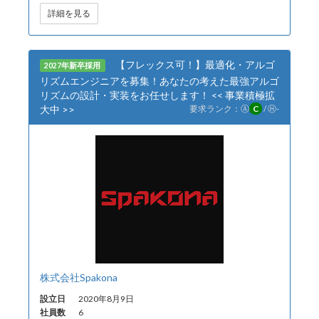
詳細を見る
【フレックス可！】最適化・アルゴ
2027年新卒採用
リズムエンジニアを募集！あなたの考えた最強アルゴ
リズムの設計・実装をお任せします！ << 事業積極拡
大中 >>
要求ランク：
Ⓐ
C
/
Ⓗ
-
株式会社Spakona
設立日
2020年8月9日
社員数
6