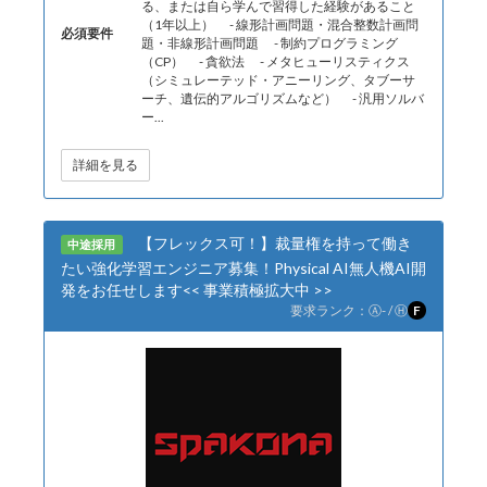
る、または自ら学んで習得した経験があること
（1年以上） - 線形計画問題・混合整数計画問
必須要件
題・非線形計画問題 - 制約プログラミング
（CP） - 貪欲法 - メタヒューリスティクス
（シミュレーテッド・アニーリング、タブーサ
ーチ、遺伝的アルゴリズムなど） - 汎用ソルバ
ー...
詳細を見る
【フレックス可！】裁量権を持って働き
中途採用
たい強化学習エンジニア募集！Physical AI無人機AI開
発をお任せします<< 事業積極拡大中 >>
要求ランク：
Ⓐ
- /
Ⓗ
F