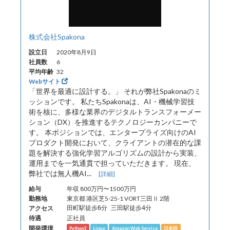
株式会社Spakona
設立日
2020年8月9日
社員数
6
平均年齢
32
Webサイト
「世界を最適に設計する。」 それが弊社Spakonaのミ
ッションです。 私たちSpakonaは、AI・機械学習技
術を核に、多様な業界のデジタルトランスフォーメー
ション（DX）を推進するテクノロジーカンパニーで
す。 本ポジションでは、エンタープライズ向けのAI
プロダクト開発において、クライアントの潜在的な課
題を解決する強化学習アルゴリズムの設計から実装、
運用までを一気通貫で担っていただきます。 現在、
弊社では無人機AI...
[詳細]
給与
年収 800万円〜1500万円
勤務地
東京都 港区芝5-25-1 VORT三田Ⅱ 2階
アクセス
田町駅徒歩6分 三田駅徒歩4分
待遇
正社員
開発環境
Python3
Linux
Amazon Web Service
日本語