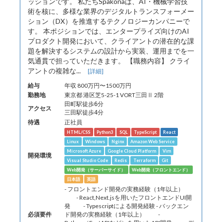
ッションです。 私たちSpakonaは、AI・機械学習技
術を核に、多様な業界のデジタルトランスフォーメー
ション（DX）を推進するテクノロジーカンパニーで
す。 本ポジションでは、エンタープライズ向けのAI
プロダクト開発において、クライアントの潜在的な課
題を解決するシステムの設計から実装、運用までを一
気通貫で担っていただきます。 【職務内容】 クライ
アントの複雑な...
[詳細]
給与
年収 800万円〜1500万円
勤務地
東京都 港区芝5-25-1 VORT三田Ⅱ 2階
田町駅徒歩6分
アクセス
三田駅徒歩4分
待遇
正社員
HTML/CSS
Python3
SQL
TypeScript
React
Linux
Windows
Nginx
Amazon Web Service
Microsoft Azure
Google Cloud Platform
Vim
開発環境
Visual Studio Code
Redis
Terraform
Git
Web開発（サーバーサイド）
Web開発（フロントエンド）
日本語
英語
- フロントエンド開発の実務経験（1年以上）
- React,Next.jsを用いたフロントエンドUI開
発 - Typescriptによる開発経験 - バックエン
必須要件
ド開発の実務経験（1年以上） -