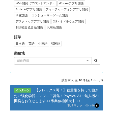
Web開発（フロントエンド）
iPhoneアプリ開発
Androidアプリ開発
フィーチャーフォンアプリ開発
研究開発
コンシューマーゲーム開発
デスクトップアプリ開発
OS・ミドルウェア開発
制御組み込み系開発
汎用系開発
語学
日本語
英語
中国語
韓国語
勤務地
都道府県
該当求人: 全 10 件 (全 1 ページ)
【フレックス可！】裁量権を持って働き
インターン
たい強化学習エンジニア募集！Physical AI・無人機AI
開発をお任せします<< 事業積極拡大中 >>
要求ランク：
Ⓐ
- /
Ⓗ
F