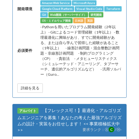
Amazon Web Service
Microsoft Azure
開発環境
Google Cloud Platform
Visual Studio Code
Terraform
Git
Web開発（サーバーサイド）
研究開発
OS・ミドルウェア開発
日本語
英語
- Pythonを用いたプログラム開発経験（2年以
上） - Gitによるコード管理経験（1年以上） - 数
理最適化に興味があり、すでに開発経験があ
る、または自ら学んで習得した経験があること
（1年以上） - 線形計画問題・混合整数計画問
必須要件
題・非線形計画問題 - 制約プログラミング
（CP） - 貪欲法 - メタヒューリスティクス
（シミュレーテッド・アニーリング、タブーサ
ーチ、遺伝的アルゴリズムなど） - 汎用ソルバ
ー（Guro...
詳細を見る
【フレックス可！】最適化・アルゴリズ
アルバイト
ムエンジニアを募集！あなたの考えた最強アルゴリズ
ムの設計・実装をお任せします！ << 事業積極拡大中
>>
要求ランク：
Ⓐ
C
/
Ⓗ
-