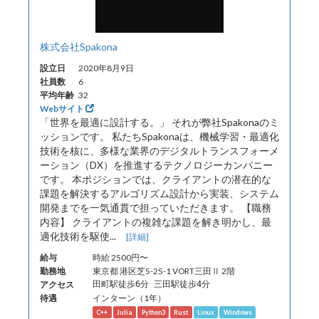
株式会社Spakona
設立日
2020年8月9日
社員数
6
平均年齢
32
Webサイト
「世界を最適に設計する。」 それが弊社Spakonaのミ
ッションです。 私たちSpakonaは、機械学習・最適化
技術を核に、多様な業界のデジタルトランスフォーメ
ーション（DX）を推進するテクノロジーカンパニー
です。 本ポジションでは、クライアントの潜在的な
課題を解決するアルゴリズム設計から実装、システム
開発までを一気通貫で担っていただきます。 【職務
内容】 クライアントの複雑な課題を解き明かし、最
適化技術を駆使...
[詳細]
給与
時給 2500円〜
勤務地
東京都 港区芝5-25-1 VORT三田Ⅱ 2階
アクセス
田町駅徒歩6分 三田駅徒歩4分
待遇
インターン（1年）
C++
Julia
Python3
Rust
Linux
Windows