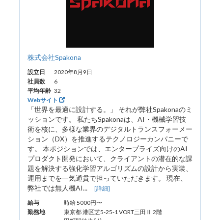
株式会社Spakona
設立日
2020年8月9日
社員数
6
平均年齢
32
Webサイト
「世界を最適に設計する。」 それが弊社Spakonaのミ
ッションです。 私たちSpakonaは、AI・機械学習技
術を核に、多様な業界のデジタルトランスフォーメー
ション（DX）を推進するテクノロジーカンパニーで
す。 本ポジションでは、エンタープライズ向けのAI
プロダクト開発において、クライアントの潜在的な課
題を解決する強化学習アルゴリズムの設計から実装、
運用までを一気通貫で担っていただきます。 現在、
弊社では無人機AI...
[詳細]
給与
時給 5000円〜
勤務地
東京都 港区芝5-25-1 VORT三田Ⅱ 2階