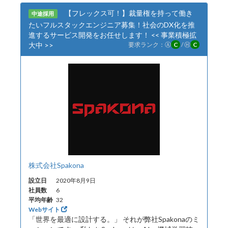
【フレックス可！】裁量権を持って働き
中途採用
たいフルスタックエンジニア募集！社会のDX化を推
進するサービス開発をお任せします！ << 事業積極拡
大中 >>
要求ランク：
Ⓐ
C
/
Ⓗ
C
株式会社Spakona
設立日
2020年8月9日
社員数
6
平均年齢
32
Webサイト
「世界を最適に設計する。」 それが弊社Spakonaのミ