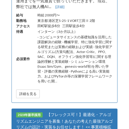
運用までを一気通貫で担っていただきます。 現在、
弊社では無人機AI...
[詳細]
給与
時給 2000円〜
勤務地
東京都 港区芝5-25-1 VORT三田Ⅱ 2階
アクセス
田町駅徒歩6分 三田駅徒歩4分
待遇
インターン（3か月以上）
- コンピュータサイエンスの基礎知識を活用した
課題解決の経験 - 機械学習、特に強化学習に関す
る研究または実務の経験および実績 - 強化学習ア
ルゴリズム(方策勾配法、Actor-Critic、PPO、
SAC、DQN、オフライン強化学習等)に関する理
必須要件
論的理解と実装経験 - シミュレーション環境
(Isaac Sim/Gym、genesis-world等)を用いた学
習・評価の実務経験 - Pythonによる高い実装能
力、およびPyTorch等の深層学習フレームワーク
を用いた開...
詳細を見る
【フレックス可！】最適化・アルゴ
2028年新卒採用
リズムエンジニアを募集！あなたの考えた最強アルゴ
リズムの設計・実装をお任せします！ << 事業積極拡