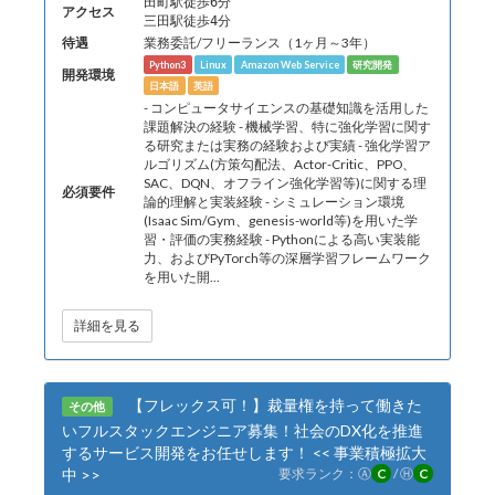
田町駅徒歩6分
アクセス
三田駅徒歩4分
待遇
業務委託/フリーランス（1ヶ月～3年）
Python3
Linux
Amazon Web Service
研究開発
開発環境
日本語
英語
- コンピュータサイエンスの基礎知識を活用した
課題解決の経験 - 機械学習、特に強化学習に関す
る研究または実務の経験および実績 - 強化学習ア
ルゴリズム(方策勾配法、Actor-Critic、PPO、
SAC、DQN、オフライン強化学習等)に関する理
必須要件
論的理解と実装経験 - シミュレーション環境
(Isaac Sim/Gym、genesis-world等)を用いた学
習・評価の実務経験 - Pythonによる高い実装能
力、およびPyTorch等の深層学習フレームワーク
を用いた開...
詳細を見る
【フレックス可！】裁量権を持って働きた
その他
いフルスタックエンジニア募集！社会のDX化を推進
するサービス開発をお任せします！ << 事業積極拡大
中 >>
要求ランク：
Ⓐ
C
/
Ⓗ
C