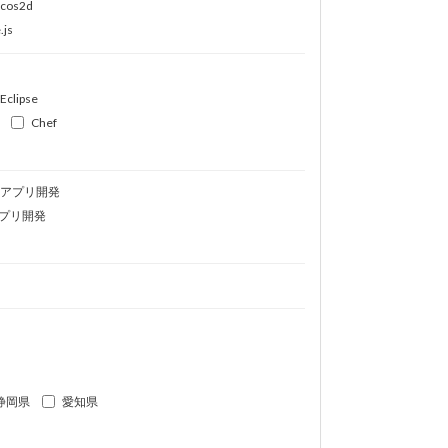
ocos2d
.js
Eclipse
Chef
idアプリ開発
プリ開発
静岡県
愛知県