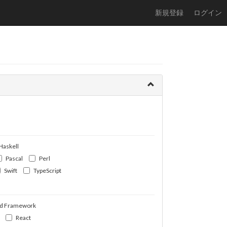
新規登録
ログイン
Haskell
Pascal
Perl
Swift
TypeScript
d Framework
React