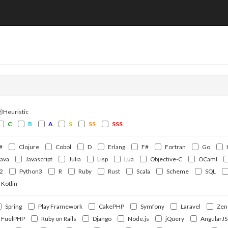
ⒽHeuristic
C
B
A
S
SS
SSS
#
Clojure
Cobol
D
Erlang
F#
Fortran
Go
Java
Javascript
Julia
Lisp
Lua
Objective-C
OCaml
2
Python3
R
Ruby
Rust
Scala
Scheme
SQL
Kotlin
Spring
Play Framework
CakePHP
Symfony
Laravel
Zen
FuelPHP
Ruby on Rails
Django
Node.js
jQuery
AngularJS