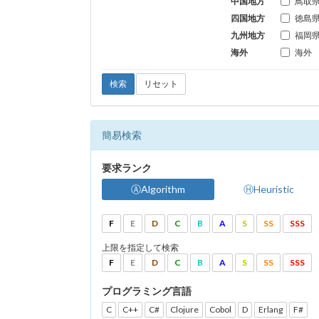
中国地方
鳥取
四国地方
徳島
九州地方
福岡
海外
海外
検索
リセット
簡易検索
要求ランク
ⒶAlgorithm
ⒽHeuristic
F
E
D
C
B
A
S
SS
SSS
上限を指定して検索
F
E
D
C
B
A
S
SS
SSS
プログラミング言語
C
C++
C#
Clojure
Cobol
D
Erlang
F#