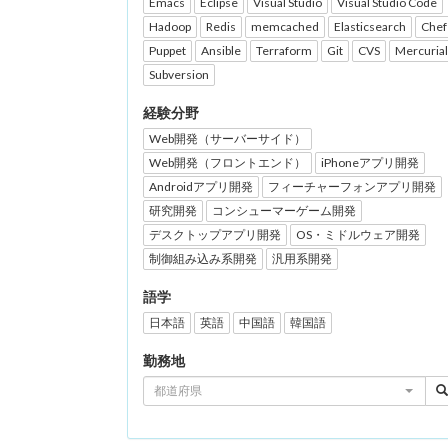
Emacs
Eclipse
Visual Studio
Visual Studio Code
Hadoop
Redis
memcached
Elasticsearch
Chef
Puppet
Ansible
Terraform
Git
CVS
Mercurial
Subversion
経験分野
Web開発（サーバーサイド）
Web開発（フロントエンド）
iPhoneアプリ開発
Androidアプリ開発
フィーチャーフォンアプリ開発
研究開発
コンシューマーゲーム開発
デスクトップアプリ開発
OS・ミドルウェア開発
制御組み込み系開発
汎用系開発
語学
日本語
英語
中国語
韓国語
勤務地
都道府県