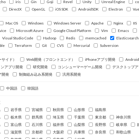
cho
iris
Gin
Goji
Revel
Unity
Unreal Engine
c
DirectX
OpenGL
iOS SDK
AndroidSDK
Electron
Vue
Mac OS
Windows
Windows Server
Apache
Nginx
IIS
vice
Microsoft Azure
Google Cloud Platform
Vim
Emacs
Visual Studio Code
Hadoop
Redis
memcached
Elasticsearch
ble
Terraform
Git
CVS
Mercurial
Subversion
ーサイド）
Web開発（フロントエンド）
iPhoneアプリ開発
Andro
ォンアプリ開発
研究開発
コンシューマーゲーム開発
デスクトップア
ア開発
制御組み込み系開発
汎用系開発
中国語
韓国語
道
県
岩手県
宮城県
秋田県
山形県
福島県
県
栃木県
群馬県
埼玉県
千葉県
東京都
神奈川県
県
富山県
石川県
福井県
山梨県
長野県
岐阜県
県
滋賀県
京都府
大阪府
兵庫県
奈良県
和歌山県