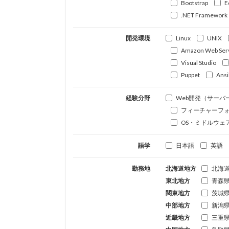
Bootstrap
E
.NET Framework
開発環境
Linux
UNIX
Amazon Web Ser
Visual Studio
Puppet
Ansi
経験分野
Web開発（サーバ
フィーチャーフ
OS・ミドルウェ
語学
日本語
英語
勤務地
北海道地方
北海
東北地方
青森
関東地方
茨城
中部地方
新潟
近畿地方
三重