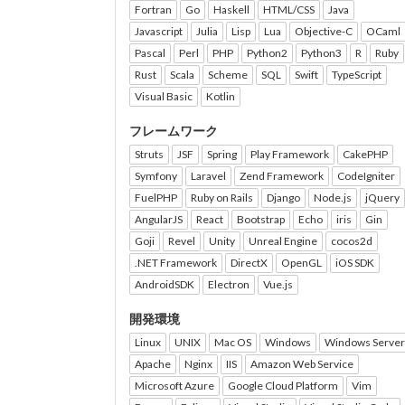
Fortran
Go
Haskell
HTML/CSS
Java
Javascript
Julia
Lisp
Lua
Objective-C
OCaml
Pascal
Perl
PHP
Python2
Python3
R
Ruby
Rust
Scala
Scheme
SQL
Swift
TypeScript
Visual Basic
Kotlin
フレームワーク
Struts
JSF
Spring
Play Framework
CakePHP
Symfony
Laravel
Zend Framework
CodeIgniter
FuelPHP
Ruby on Rails
Django
Node.js
jQuery
AngularJS
React
Bootstrap
Echo
iris
Gin
Goji
Revel
Unity
Unreal Engine
cocos2d
.NET Framework
DirectX
OpenGL
iOS SDK
AndroidSDK
Electron
Vue.js
開発環境
Linux
UNIX
Mac OS
Windows
Windows Server
Apache
Nginx
IIS
Amazon Web Service
Microsoft Azure
Google Cloud Platform
Vim