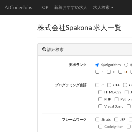
AtCoderJobs
TOP
新着おすすめ求人
求人検索
株式会社Spakona 求人一覧
詳細検索
要求ランク
ⒶAlgorithm
F
E
D
プログラミング言語
C
C++
C
HTML/CSS
PHP
Python
Visual Basic
フレームワーク
Struts
JSF
CodeIgniter