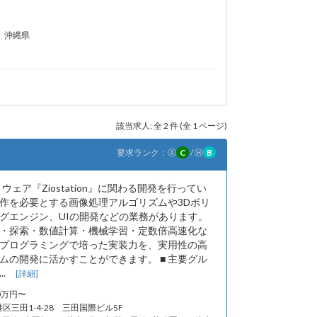
沖縄県
該当求人: 全 2 件 (全 1 ページ)
要求ランク：
Ⓐ
C
/
Ⓗ
B
ェア『Ziostation』に関わる開発を行ってい
作を必要とする画像処理アルゴリズムや3Dボリ
グエンジン、UIの開発などの業務があります。
・探索・数値計算・機械学習・定数倍高速化な
プログラミングで培った実装力を、実用性の高
ムの開発に活かすことができます。 ■ 主要グル
..
[詳細]
50万円〜
港区三田1-4-28 三田国際ビル5F