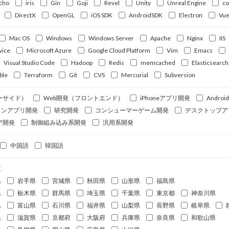
cho
iris
Gin
Goji
Revel
Unity
Unreal Engine
c
DirectX
OpenGL
iOS SDK
AndroidSDK
Electron
Vue
Mac OS
Windows
Windows Server
Apache
Nginx
IIS
vice
Microsoft Azure
Google Cloud Platform
Vim
Emacs
Visual Studio Code
Hadoop
Redis
memcached
Elasticsearch
ble
Terraform
Git
CVS
Mercurial
Subversion
ーサイド）
Web開発（フロントエンド）
iPhoneアプリ開発
Andro
ォンアプリ開発
研究開発
コンシューマーゲーム開発
デスクトップア
ア開発
制御組み込み系開発
汎用系開発
中国語
韓国語
道
県
岩手県
宮城県
秋田県
山形県
福島県
県
栃木県
群馬県
埼玉県
千葉県
東京都
神奈川県
県
富山県
石川県
福井県
山梨県
長野県
岐阜県
県
滋賀県
京都府
大阪府
兵庫県
奈良県
和歌山県