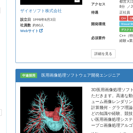
都営大
アクセス
8分 ／
ザイオソフト株式会社
待遇
正社員
C++
C#
設立日
1998年8月3日
開発環境
Visual S
社員数
約80人
デスクト
Webサイト
C++（
必須要件
経験 ※
詳細を見る
医用画像処理ソフトウェア開発エンジニア
中途採用
3D医用画像処理ソフトウ
ただきます。高速な動
ューム画像レンダリン
計算幾何・グラフ理論
どの知識や経験、競技
い医用画像処理システ
ープ □ 画像処理アルゴ.