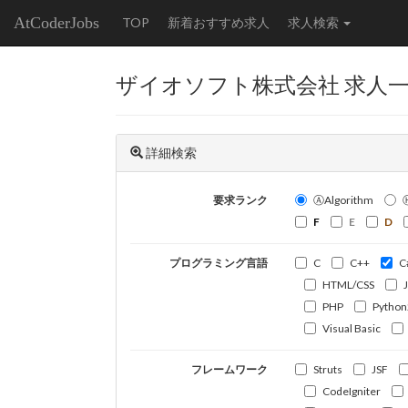
AtCoderJobs
TOP
新着おすすめ求人
求人検索
ザイオソフト株式会社 求人
詳細検索
要求ランク
ⒶAlgorithm
F
E
D
プログラミング言語
C
C++
C
HTML/CSS
PHP
Python
Visual Basic
フレームワーク
Struts
JSF
CodeIgniter