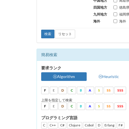
中国地方
鳥取
四国地方
徳島
九州地方
福岡
海外
海外
検索
リセット
簡易検索
要求ランク
ⒶAlgorithm
ⒽHeuristic
F
E
D
C
B
A
S
SS
SSS
上限を指定して検索
F
E
D
C
B
A
S
SS
SSS
プログラミング言語
C
C++
C#
Clojure
Cobol
D
Erlang
F#