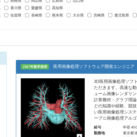
県
島根県
岡山県
広島県
山口県
県
香川県
愛媛県
高知県
県
佐賀県
長崎県
熊本県
大分県
宮崎県
鹿児島県
医用画像処理ソフトウェア開発エンジニア
2027年新卒採用
3D医用画像処理ソフトウ
ただきます。高速な動
ューム画像レンダリン
計算幾何・グラフ理論
どの知識や経験、競技
い医用画像処理システ
ープ □ 画像処理アルゴ.
給与
年収 4
勤務地
東京都 