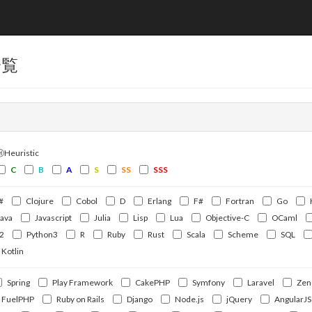
一覧
ⒽHeuristic
C
B
A
S
SS
SSS
#
Clojure
Cobol
D
Erlang
F#
Fortran
Go
Java
Javascript
Julia
Lisp
Lua
Objective-C
OCaml
2
Python3
R
Ruby
Rust
Scala
Scheme
SQL
Kotlin
Spring
Play Framework
CakePHP
Symfony
Laravel
Zen
FuelPHP
Ruby on Rails
Django
Node.js
jQuery
AngularJS