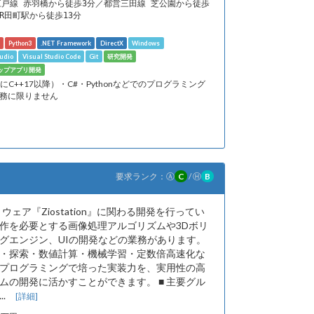
江戸線 赤羽橋から徒歩3分／都営三田線 芝公園から徒歩
JR田町駅から徒歩13分
Python3
.NET Framework
DirectX
Windows
tudio
Visual Studio Code
Git
研究開発
ップアプリ開発
特にC++17以降）・C#・Pythonなどでのプログラミング
業務に限りません
要求ランク：
Ⓐ
C
/
Ⓗ
B
ェア『Ziostation』に関わる開発を行ってい
作を必要とする画像処理アルゴリズムや3Dボリ
グエンジン、UIの開発などの業務があります。
・探索・数値計算・機械学習・定数倍高速化な
プログラミングで培った実装力を、実用性の高
ムの開発に活かすことができます。 ■ 主要グル
..
[詳細]