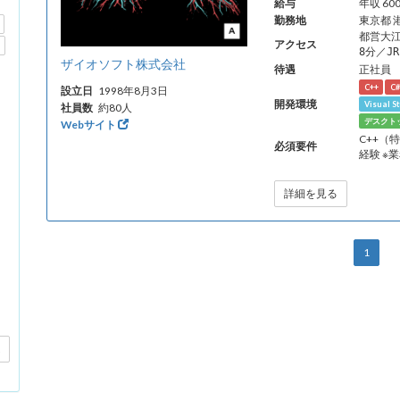
給与
年収 6
勤務地
東京都 
都営大
アクセス
8分／J
ザイオソフト株式会社
待遇
正社員
C++
C#
設立日
1998年8月3日
開発環境
Visual S
社員数
約80人
デスクト
Webサイト
C++（
必須要件
経験 
詳細を見る
1