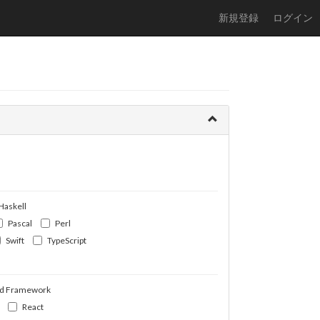
新規登録
ログイン
Haskell
Pascal
Perl
Swift
TypeScript
d Framework
React