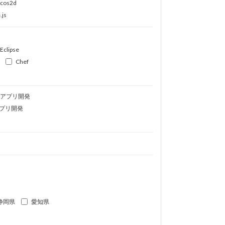
ocos2d
.js
Eclipse
Chef
idアプリ開発
プリ開発
静岡県
愛知県