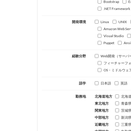
Bootstrap
E
.NET Framework
開発環境
Linux
UNIX
Amazon Web Ser
Visual Studio
Puppet
Ansi
経験分野
Web開発（サーバ
フィーチャーフ
OS・ミドルウェ
語学
日本語
英語
勤務地
北海道地方
北海
東北地方
青森
関東地方
茨城
中部地方
新潟
近畿地方
三重