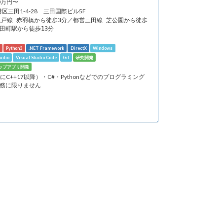
00万円〜
港区三田1-4-28 三田国際ビル5F
江戸線 赤羽橋から徒歩3分／都営三田線 芝公園から徒歩
R田町駅から徒歩13分
Python3
.NET Framework
DirectX
Windows
tudio
Visual Studio Code
Git
研究開発
ップアプリ開発
特にC++17以降）・C#・Pythonなどでのプログラミング
※業務に限りません