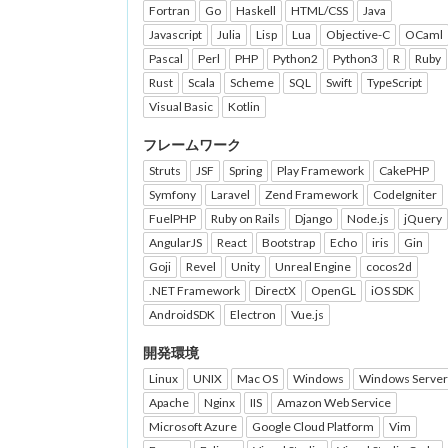
Fortran
Go
Haskell
HTML/CSS
Java
Javascript
Julia
Lisp
Lua
Objective-C
OCaml
Pascal
Perl
PHP
Python2
Python3
R
Ruby
Rust
Scala
Scheme
SQL
Swift
TypeScript
Visual Basic
Kotlin
フレームワーク
Struts
JSF
Spring
Play Framework
CakePHP
Symfony
Laravel
Zend Framework
CodeIgniter
FuelPHP
Ruby on Rails
Django
Node.js
jQuery
AngularJS
React
Bootstrap
Echo
iris
Gin
Goji
Revel
Unity
Unreal Engine
cocos2d
.NET Framework
DirectX
OpenGL
iOS SDK
AndroidSDK
Electron
Vue.js
開発環境
Linux
UNIX
Mac OS
Windows
Windows Server
Apache
Nginx
IIS
Amazon Web Service
Microsoft Azure
Google Cloud Platform
Vim