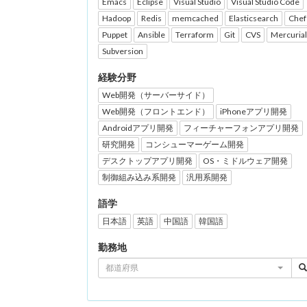
Emacs
Eclipse
Visual Studio
Visual Studio Code
Hadoop
Redis
memcached
Elasticsearch
Chef
Puppet
Ansible
Terraform
Git
CVS
Mercurial
Subversion
経験分野
Web開発（サーバーサイド）
Web開発（フロントエンド）
iPhoneアプリ開発
Androidアプリ開発
フィーチャーフォンアプリ開発
研究開発
コンシューマーゲーム開発
デスクトップアプリ開発
OS・ミドルウェア開発
制御組み込み系開発
汎用系開発
語学
日本語
英語
中国語
韓国語
勤務地
都道府県