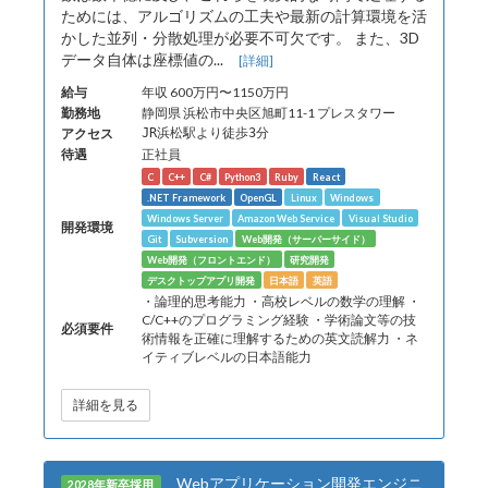
ためには、アルゴリズムの工夫や最新の計算環境を活
かした並列・分散処理が必要不可欠です。 また、3D
データ自体は座標値の...
[詳細]
給与
年収 600万円〜1150万円
勤務地
静岡県 浜松市中央区旭町11-1 プレスタワー
アクセス
JR浜松駅より徒歩3分
待遇
正社員
C
C++
C#
Python3
Ruby
React
.NET Framework
OpenGL
Linux
Windows
Windows Server
Amazon Web Service
Visual Studio
開発環境
Git
Subversion
Web開発（サーバーサイド）
Web開発（フロントエンド）
研究開発
デスクトップアプリ開発
日本語
英語
・論理的思考能力 ・高校レベルの数学の理解 ・
C/C++のプログラミング経験 ・学術論文等の技
必須要件
術情報を正確に理解するための英文読解力 ・ネ
イティブレベルの日本語能力
詳細を見る
Webアプリケーション開発エンジニ
2028年新卒採用