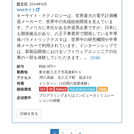
設立日
2014年8月
Webサイト
キーサイト・テクノロジーは、世界最大の電子計測機
器メーカーで、世界中の先端技術開発を支えていま
す。アメリカに本社がある外資系企業ですが、日本に
も開発拠点があり、八王子事業所で開発している半導
体パラメトリックテスタは、世界中の研究機関や半導
体メーカーで利用されています。インターンシップで
は、新製品開発におけるソフトウェアエンジニアの仕
事の一部を体験していただきます。...
[詳細]
給与
時給 0円〜
勤務地
東京都 八王子市高倉町9-1
アクセス
JR八高線 北八王子駅 徒歩1分
待遇
インターン（5日間の就業体験）
開発環境
C++
C#
Python3
Visual Studio Code
日本語
プログラミングまたはコンピュータシミュレー
必須要件
ションの経験
詳細を見る
1
2
3
4