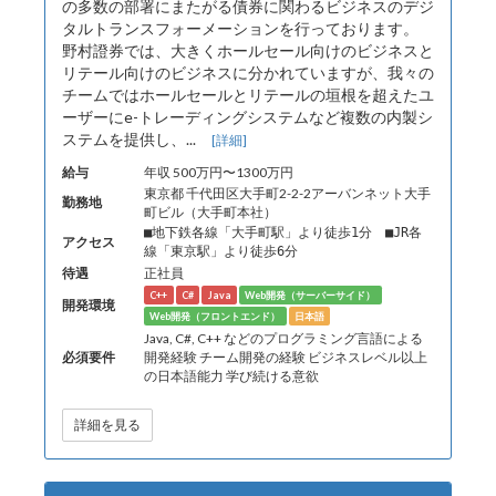
の多数の部署にまたがる債券に関わるビジネスのデジ
タルトランスフォーメーションを行っております。
野村證券では、大きくホールセール向けのビジネスと
リテール向けのビジネスに分かれていますが、我々の
チームではホールセールとリテールの垣根を超えたユ
ーザーにe-トレーディングシステムなど複数の内製シ
ステムを提供し、...
[詳細]
給与
年収 500万円〜1300万円
東京都 千代田区大手町2-2-2アーバンネット大手
勤務地
町ビル（大手町本社）
■地下鉄各線「大手町駅」より徒歩1分 ■JR各
アクセス
線「東京駅」より徒歩6分
待遇
正社員
C++
C#
Java
Web開発（サーバーサイド）
開発環境
Web開発（フロントエンド）
日本語
Java, C#, C++ などのプログラミング言語による
必須要件
開発経験 チーム開発の経験 ビジネスレベル以上
の日本語能力 学び続ける意欲
詳細を見る