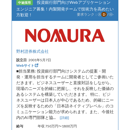
投資銀行部門向けWebアプリケーション
中途採用
エンジニア募集！内製開発チームで技術力を高めたい
方歓迎！
要求ランク：
Ⓐ
D
/
Ⓗ
-
野村證券株式会社
設立日
2001年5月7日
Webサイト
■担当業務: 投資銀行部門向けシステムの提案・開
発・運用を担当するチームに開発者としてご参画いた
だきます。ビジネスユーザーと直接対話をしながら、
現場のニーズを的確に把握し、それを反映した価値の
あるシステムを構築していただきます。 特に、ビジ
ネスユーザーは日本人が中心であるため、的確にニー
ズを反映するための「日本語ネイティブレベル」のコ
ミュニケーション能力が求められます。また、今後社
内のAI専門部隊と協...
[詳細]
給与
年収 750万円〜1800万円