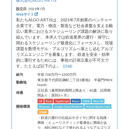
株式会社ALGO ARTIS
設立日
2021年7月
Webサイト
私たちALGO ARTISは、2021年7月創業のベンチャー
企業です。電力・物流・製造など社会基盤を支える幅
広い業界におけるスケジューリング課題の解決に取り
組んでいます。 本求人では鉄道業界の運行・保守に
関わるスケジューリング最適化にフォーカスし、現場
課題を数理モデル・アルゴリズムへ落とし込むアルゴ
リズムエンジニアを募集します。 鉄道を安全・効率
的に運行するためには、事前の計画立案が不可欠で
す。たとえば以下のよ...
[詳細]
給与
年収 700万円〜1300万円
東京都 千代田区麹町二丁目3番地2 半蔵門PREX
勤務地
North
正社員（雇用契約期間上限あり：65歳 試用期
待遇
間あり：原則3ヶ月）
C#
Rust
TypeScript
React
UNIX
Mac OS
開発環境
Windows
Google Cloud Platform
Visual Studio Code
日本語
・鉄道の運行の仕組みやダイヤに関する知識・
興味 ・ヒューリスティック最適化に興味があ
り、ABC/ARCなどで使われるようなアルゴリズ