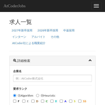
AtCoderJobs
求人一覧
2027年新卒採用
2028年新卒採用
中途採用
インターン
アルバイト
その他
AtCoder社による職業紹介
詳細検索
企業名
要求ランク
ⒶAlgorithm
ⒽHeuristic
F
E
D
C
B
A
S
SS