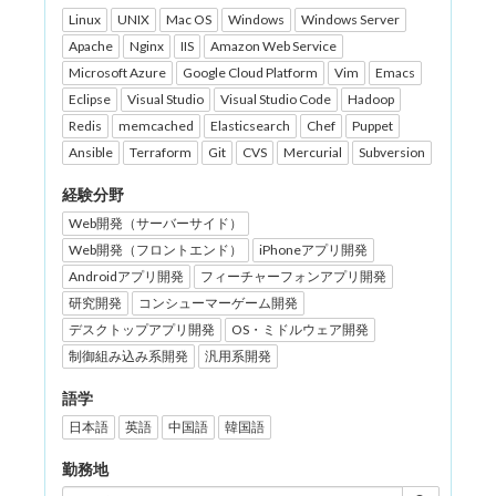
Linux
UNIX
Mac OS
Windows
Windows Server
Apache
Nginx
IIS
Amazon Web Service
Microsoft Azure
Google Cloud Platform
Vim
Emacs
Eclipse
Visual Studio
Visual Studio Code
Hadoop
Redis
memcached
Elasticsearch
Chef
Puppet
Ansible
Terraform
Git
CVS
Mercurial
Subversion
経験分野
Web開発（サーバーサイド）
Web開発（フロントエンド）
iPhoneアプリ開発
Androidアプリ開発
フィーチャーフォンアプリ開発
研究開発
コンシューマーゲーム開発
デスクトップアプリ開発
OS・ミドルウェア開発
制御組み込み系開発
汎用系開発
語学
日本語
英語
中国語
韓国語
勤務地