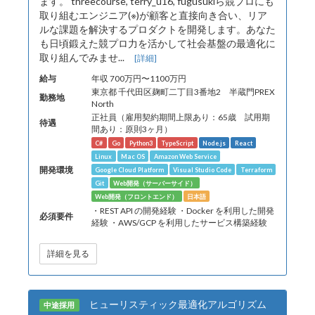
ます。 threecourse, terry_u16, fugusukiら競プロにも
取り組むエンジニア(※)が顧客と直接向き合い、リア
ルな課題を解決するプロダクトを開発します。あなた
も日頃鍛えた競プロ力を活かして社会基盤の最適化に
取り組んでみませ...
[詳細]
給与
年収 700万円〜1100万円
東京都 千代田区麹町二丁目3番地2 半蔵門PREX
勤務地
North
正社員（雇用契約期間上限あり：65歳 試用期
待遇
間あり：原則3ヶ月）
C#
Go
Python3
TypeScript
Node.js
React
Linux
Mac OS
Amazon Web Service
開発環境
Google Cloud Platform
Visual Studio Code
Terraform
Git
Web開発（サーバーサイド）
Web開発（フロントエンド）
日本語
・REST API の開発経験 ・Docker を利用した開発
必須要件
経験 ・AWS/GCP を利用したサービス構築経験
詳細を見る
ヒューリスティック最適化アルゴリズム
中途採用