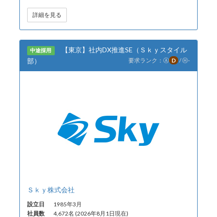
詳細を見る
【東京】社内DX推進SE（Ｓｋｙスタイル
中途採用
部）
要求ランク：
Ⓐ
D
/
Ⓗ
-
Ｓｋｙ株式会社
設立日
1985年3月
社員数
4,672名 (2026年8月1日現在)