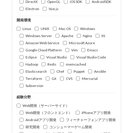
DirectX
OpenGL
iOS SDK
AndroidSDK
Electron
Vue.js
開発環境
Linux
UNIX
Mac OS
Windows
Windows Server
Apache
Nginx
IIS
Amazon Web Service
Microsoft Azure
Google Cloud Platform
Vim
Emacs
Eclipse
Visual Studio
Visual Studio Code
Hadoop
Redis
memcached
Elasticsearch
Chef
Puppet
Ansible
Terraform
Git
CVS
Mercurial
Subversion
経験分野
Web開発（サーバーサイド）
Web開発（フロントエンド）
iPhoneアプリ開発
Androidアプリ開発
フィーチャーフォンアプリ開発
研究開発
コンシューマーゲーム開発