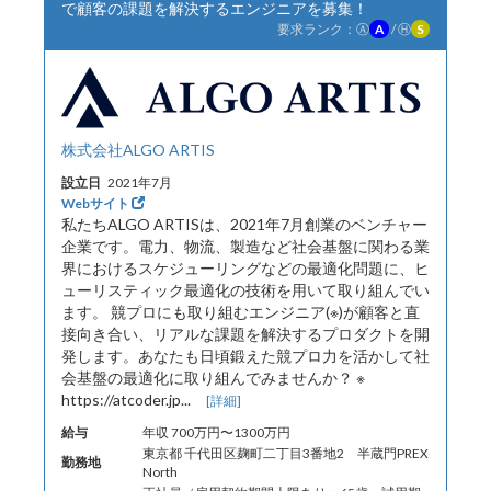
で顧客の課題を解決するエンジニアを募集！
要求ランク：
Ⓐ
A
/
Ⓗ
S
株式会社ALGO ARTIS
設立日
2021年7月
Webサイト
私たちALGO ARTISは、2021年7月創業のベンチャー
企業です。電力、物流、製造など社会基盤に関わる業
界におけるスケジューリングなどの最適化問題に、ヒ
ューリスティック最適化の技術を用いて取り組んでい
ます。 競プロにも取り組むエンジニア(※)が顧客と直
接向き合い、リアルな課題を解決するプロダクトを開
発します。あなたも日頃鍛えた競プロ力を活かして社
会基盤の最適化に取り組んでみませんか？ ※
https://atcoder.jp...
[詳細]
給与
年収 700万円〜1300万円
東京都 千代田区麹町二丁目3番地2 半蔵門PREX
勤務地
North