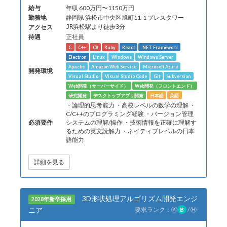
給与
年収 600万円〜1150万円
勤務地
静岡県 浜松市中央区旭町11-1 プレスタワー
アクセス
JR浜松駅より徒歩3分
待遇
正社員
C
C++
C#
Ruby
React
.NET Framework
Electron
Linux
Windows
Windows Server
Apache
Amazon Web Service
Microsoft Azure
開発環境
Visual Studio
Visual Studio Code
Git
Subversion
Web開発（サーバーサイド）
Web開発（フロントエンド）
研究開発
デスクトップアプリ開発
日本語
英語
・論理的思考能力 ・高校レベルの数学の理解 ・
C/C++のプログラミング経験 ・バージョン管理
必須要件
システムの理解/操作 ・技術情報を正確に理解す
るための英文読解力 ・ネイティブレベルの日本
語能力
詳細を見る
3D形状処理アルゴリズム開発エンジ
2028年新卒採用
ニア
要求ランク：
Ⓐ
B
/
Ⓗ
-