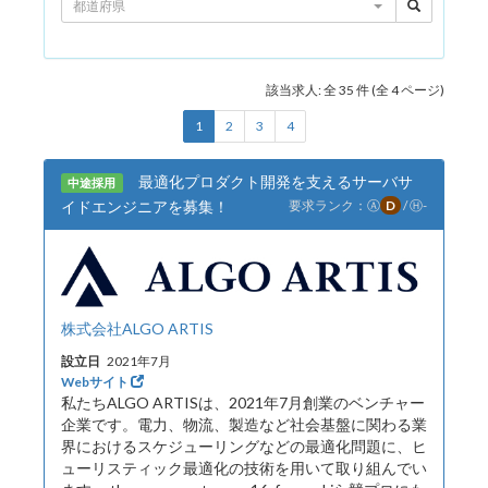
都道府県
該当求人: 全 35 件 (全 4 ページ)
1
2
3
4
最適化プロダクト開発を支えるサーバサ
中途採用
イドエンジニアを募集！
要求ランク：
Ⓐ
D
/
Ⓗ
-
株式会社ALGO ARTIS
設立日
2021年7月
Webサイト
私たちALGO ARTISは、2021年7月創業のベンチャー
企業です。電力、物流、製造など社会基盤に関わる業
界におけるスケジューリングなどの最適化問題に、ヒ
ューリスティック最適化の技術を用いて取り組んでい