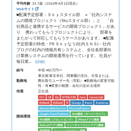
平均年齢
33.7歳（2026年4月1日現在）
Webサイト
■配属予定部署：Ｓｋｙスタイル部 ※「社内システ
ムの開発プロジェクト（Skyスタイル部）」と 「自
社商品と連携するサービスの開発プロジェクト」があ
り 携わってもらうプロジェクトにより、 部署を
またがって対応してもらうケースがあります。 ■配属
予定部署の特色・PR Ｓｋｙなう(社内ＳＮＳ)・社内
ブログの社内の情報共有システムと、 全社各部署向
け業務システムの開発運用を行っています。 社員が
毎日業...
[詳細]
給与
年収 485万円〜
東京都 東京本社、関東圏の支社、分室または、
勤務地
弊社取引ユーザー先（常駐） ■勤務地の変更可能
性：有 ■変更の範囲：会社の定める場所
待遇
正社員
C++
C#
Go
HTML/CSS
Java
Javascript
Python2
Python3
R
Django
React
Bootstrap
Amazon Web Service
Microsoft Azure
Google Cloud Platform
Web開発（サーバーサイド）
開発環境
Web開発（フロントエンド）
iPhoneアプリ開発
Androidアプリ開発
フィーチャーフォンアプリ開発
研究開発
コンシューマーゲーム開発