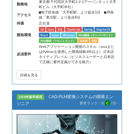
東京都 千代田区大手町2-2-2アーバンネット大手
勤務地
町ビル（大手町本社）
■地下鉄各線「大手町駅」より徒歩1分 ■JR各
アクセス
線「東京駅」より徒歩6分
待遇
正社員
C#
Java
SQL
TypeScript
Spring
AngularJS
開発環境
React
Linux
Windows
Web開発（サーバーサイド）
Web開発（フロントエンド）
日本語
英語
Webアプリケーション開発のスキル（Javaまた
はPythonを使用した開発経験4年以上） 日本語
必須要件
ネイティブレベル（ビジネスユーザーと日本語
で正確に要件定義ができる能力）
詳細を見る
CAD/PLM変換システムの開発エン
2028年新卒採用
ジニア
要求ランク：
Ⓐ
C
/
Ⓗ
-