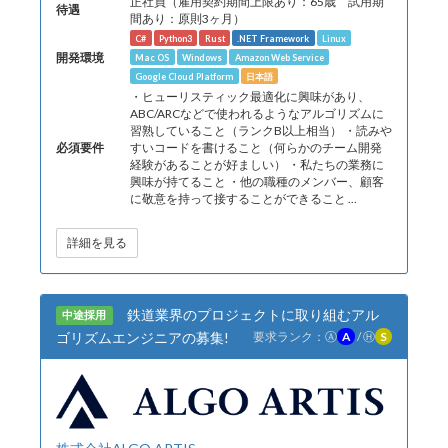
正社員（雇用契約期間上限あり：65歳 試用期
待遇
間あり：原則3ヶ月）
C#
Python3
Rust
.NET Framework
Linux
開発環境
Mac OS
Windows
Amazon Web Service
Google Cloud Platform
日本語
・ヒューリスティック最適化に興味があり、
ABC/ARCなどで使われるようなアルゴリズムに
習熟していること（ランクB以上相当） ・読みや
必須要件
すいコードを書けること（何らかのチーム開発
経験があることが好ましい） ・私たちの業務に
興味が持てること ・他の職種のメンバー、顧客
に敬意を持って接することができること ...
詳細を見る
鉄道業界のプロジェクトに取り組むアル
中途採用
ゴリズムエンジニアの募集!
要求ランク：
Ⓐ
A
/
Ⓗ
S