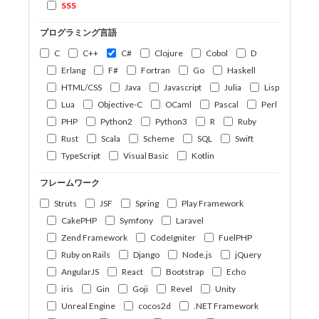
SSS
プログラミング言語
C
C++
C#
Clojure
Cobol
D
Erlang
F#
Fortran
Go
Haskell
HTML/CSS
Java
Javascript
Julia
Lisp
Lua
Objective-C
OCaml
Pascal
Perl
PHP
Python2
Python3
R
Ruby
Rust
Scala
Scheme
SQL
Swift
TypeScript
Visual Basic
Kotlin
フレームワーク
Struts
JSF
Spring
Play Framework
CakePHP
Symfony
Laravel
Zend Framework
CodeIgniter
FuelPHP
Ruby on Rails
Django
Node.js
jQuery
AngularJS
React
Bootstrap
Echo
iris
Gin
Goji
Revel
Unity
Unreal Engine
cocos2d
.NET Framework