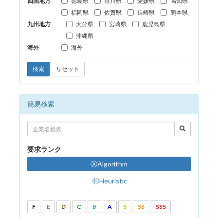
四国地方
徳島県
香川県
愛媛県
高知県
福岡県
佐賀県
長崎県
熊本県
九州地方
大分県
宮崎県
鹿児島県
沖縄県
海外
海外
検索
リセット
簡易検索
要求ランク
ⒶAlgorithm
ⒽHeuristic
F
E
D
C
B
A
S
SS
SSS