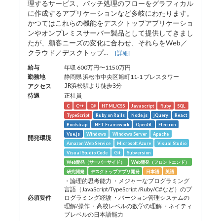
理するサービス、バッチ処理のフローをグラフィカル
に作成するアプリケーションなど多岐にわたります。
かつてはこれらの機能をデスクトップアプリケーショ
ンやオンプレミスサーバー製品として提供してきまし
たが、顧客ニーズの変化に合わせ、それらをWeb／
クラウド／デスクトップ...
[詳細]
給与
年収 600万円〜1150万円
勤務地
静岡県 浜松市中央区旭町11-1 プレスタワー
アクセス
JR浜松駅より徒歩3分
待遇
正社員
C
C++
C#
HTML/CSS
Javascript
Ruby
SQL
TypeScript
Ruby on Rails
Node.js
jQuery
React
Bootstrap
.NET Framework
OpenGL
Electron
Vue.js
Windows
Windows Server
Apache
開発環境
Amazon Web Service
Microsoft Azure
Visual Studio
Visual Studio Code
Git
Subversion
Web開発（サーバーサイド）
Web開発（フロントエンド）
研究開発
デスクトップアプリ開発
日本語
英語
・論理的思考能力 ・メジャーなプログラミング
言語（JavaScript/TypeScript /Ruby/C#など）のプ
必須要件
ログラミング経験 ・バージョン管理システムの
理解/操作 ・高校レベルの数学の理解 ・ネイティ
ブレベルの日本語能力