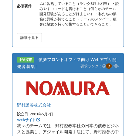
ムに習熟していること（ランクB以上相当） ・読
必須要件
みやすいコードを書けること（何らかのチーム
開発経験があることが好ましい） ・私たちの業
務に興味が持てること ・チームのメンバー、顧
客に敬意を持って接することができること...
詳細を見る
債券フロントオフィス向け Webアプリ開
中途採用
発者 募集！
要求ランク：
Ⓐ
D
/
Ⓗ
-
野村證券株式会社
設立日
2001年5月7日
Webサイト
我々のチームでは、野村證券本社の日本の債券ビジネ
スと協業し、アジャイル開発手法にて、野村證券の中