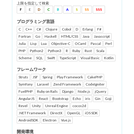
上限を指定して検索
F
E
D
C
B
A
S
SS
SSS
プログラミング言語
C
C++
C#
Clojure
Cobol
D
Erlang
F#
Fortran
Go
Haskell
HTML/CSS
Java
Javascript
Julia
Lisp
Lua
Objective-C
OCaml
Pascal
Perl
PHP
Python2
Python3
R
Ruby
Rust
Scala
Scheme
SQL
Swift
TypeScript
Visual Basic
Kotlin
フレームワーク
Struts
JSF
Spring
Play Framework
CakePHP
Symfony
Laravel
Zend Framework
CodeIgniter
FuelPHP
Ruby on Rails
Django
Node.js
jQuery
AngularJS
React
Bootstrap
Echo
iris
Gin
Goji
Revel
Unity
Unreal Engine
cocos2d
.NET Framework
DirectX
OpenGL
iOS SDK
AndroidSDK
Electron
Vue.js
開発環境